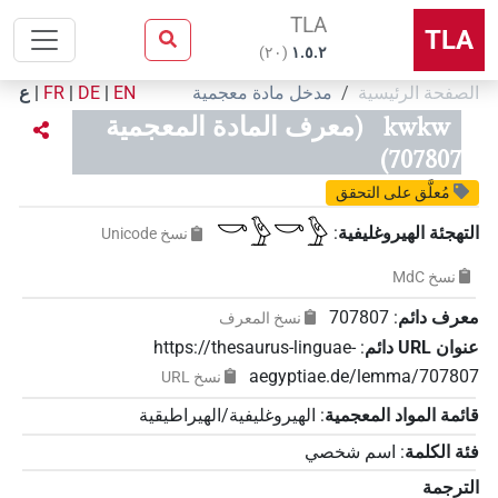
TLA
TLA
)
٢٠
(
۱.٥.٢
الصفحة الرئيسية
مدخل مادة معجمية
EN
|
DE
|
FR
|
ع
kwkw
(معرف المادة المعجمية
707807)
مُعلَّق على التحقق
𓎡𓅱𓎡𓅱
التهجئة الهيروغليفية
:
نسخ‏ ‏Unicode
نسخ‏ ‏MdC
معرف دائم
:
707807
نسخ المعرف
عنوان‏ ‏URL‏ دائم
:
https://thesaurus-linguae-
aegyptiae.de/lemma/707807
نسخ‏ ‏URL
قائمة المواد المعجمية
:
الهيروغليفية/الهيراطيقية
فئة الكلمة
:
اسم شخصي
الترجمة