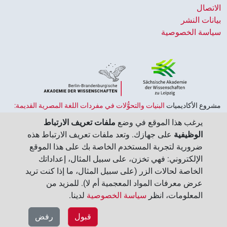
الاتصال
بيانات النشر
سياسة الخصوصية
مشروع الأكاديميات ‏
البنيات والتحوُّلات في مفردات اللغة المصرية القديمة:
حضارة النصوص والمعرفة في مصر القديمة
هو جزء من
برنامج الاكاديميات
يرغب هذا الموقع في وضع
ملفات تعريف الارتباط
الممول من قبل الحكومة الاتحادية وحكومات الولايات بجمهورية ألمانيا
الوظيفية
على جهازك. وتعد ملفات تعريف الارتباط هذه
الاتحادية، وهو يهدف إلى الحفاظ على تراثنا الثقافي واسترجاعه واستكشافه.
ضرورية لتجربة المستخدم الخاصة بك على هذا الموقع
يُنسَّق البرنامج من قِبل
اتحاد الأكاديميات الألمانية للعلوم والإنسانيات
‏.
الإلكتروني: فهي تخزن، على سبيل المثال، إعداداتك
الخاصة لحالات الزر (على سبيل المثال، ما إذا كنت تريد
عرض معرفات المواد المعجمية أم لا). للمزيد من
المعلومات، انظر
سياسة الخصوصية
لدينا.‏
قبول
رفض