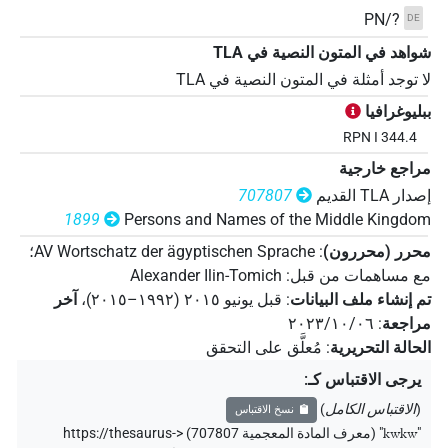
PN/?
DE
شواهد في المتون النصية في ‏TLA
لا توجد أمثلة في المتون النصية في ‏TLA
ببليوغرافيا
RPN I 344.4
مراجع خارجية
إصدار‏ ‏TLA‏ القديم
707807
1899
Persons and Names of the Middle Kingdom
محرر (محررون)
:
AV Wortschatz der ägyptischen Sprache
؛
مع مساهمات من قبل
:
Alexander Ilin-Tomich
تم إنشاء ملف البيانات
:
قبل يونيو ۲۰۱٥ (۱۹۹۲–۲۰۱٥)
،
آخر
مراجعة
:
٢٠٢٣/١٠/٠٦
الحالة التحريرية
:
مُعلَّق على التحقق
يرجى الاقتباس كـ
:
(
الاقتباس الكامل
)
نسخ الاقتباس
"
kwkw
"
(معرف المادة المعجمية 707807) <https://thesaurus-