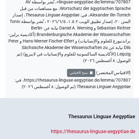
linguae-aegyptiae.de/lemma/707807>
،
نُشر بواسطة AV
Wortschatz der ägyptischen Sprache
،
مع مساهمات من قبل
Alexander Ilin-Tomich
،
في
:
Thesaurus Linguae Aegyptiae
،
إصدار
المتن ٢٠، إصدار تطبيق الويب ۱.٥.٢، ٢٠٢٦/٦/٥ ، نُشر بواسطة Tonio
Sebastian Richter و Daniel A. Werning نيابة عن Berlin-
Brandenburgische Akademie der Wissenschaften (أكاديمية برلين-
براندنبورغ للعلوم والإنسانيات) و Hans-Werner Fischer-Elfert و Peter
Dils نيابة عن Sächsische Akademie der Wissenschaften zu
Leipzig (الأكاديمية الساكسونية للعلوم والإنسانيات في لايبزيغ) (تم
الوصول:
٨ أغسطس ٢٠٢٦
)
(
الاقتباس المختصر
)
نسخ الاقتباس
https://thesaurus-linguae-aegyptiae.de/lemma/707807،
في
:
Thesaurus Linguae Aegyptiae
(
تم الوصول
:
٨ أغسطس ٢٠٢٦
)
Thesaurus Linguae Aegyptiae
https://thesaurus-linguae-aegyptiae.de