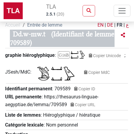
TLA
TLA
2.5.1
(
20
)
Accueil
Entrée de lemme
EN
|
DE
|
FR
|
ع
Dd.w-mw.t
(Identifiant de lemme
709589)
𓂞𓂞𓅱
G16B
graphie hiéroglyphique
:
;
Copier Unicode
JSesh/MdC
:
Copier MdC
Identifiant permanent
:
709589
Copier ID
URL permanente
:
https://thesaurus-linguae-
aegyptiae.de/lemma/709589
Copier URL
Liste de lemmes
:
Hiéroglyphique / hiératique
Catégorie lexicale
:
Nom personnel