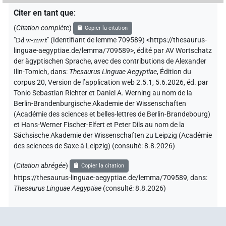
Citer en tant que
:
(
Citation complète
)
Copier la citation
"
Dd.w-mw.t
"
(Identifiant de lemme 709589) <https://thesaurus-
linguae-aegyptiae.de/lemma/709589>
,
édité par AV Wortschatz
der ägyptischen Sprache
,
avec des contributions de
Alexander
Ilin-Tomich
,
dans
:
Thesaurus Linguae Aegyptiae
,
Édition du
corpus 20, Version de l’application web 2.5.1, 5.6.2026, éd. par
Tonio Sebastian Richter et Daniel A. Werning au nom de la
Berlin-Brandenburgische Akademie der Wissenschaften
(Académie des sciences et belles-lettres de Berlin-Brandebourg)
et Hans-Werner Fischer-Elfert et Peter Dils au nom de la
Sächsische Akademie der Wissenschaften zu Leipzig (Académie
des sciences de Saxe à Leipzig) (consulté:
8.8.2026
)
(
Citation abrégée
)
Copier la citation
https://thesaurus-linguae-aegyptiae.de/lemma/709589,
dans
:
Thesaurus Linguae Aegyptiae
(
consulté
:
8.8.2026
)