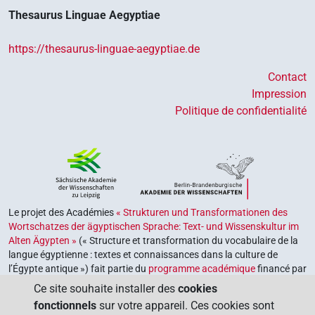
Thesaurus Linguae Aegyptiae
https://thesaurus-linguae-aegyptiae.de
Contact
Impression
Politique de confidentialité
Le projet des Académies
« Strukturen und Transformationen des
Wortschatzes der ägyptischen Sprache: Text- und Wissenskultur im
Alten Ägypten »
(« Structure et transformation du vocabulaire de la
langue égyptienne : textes et connaissances dans la culture de
l’Égypte antique ») fait partie du
programme académique
financé par
le gouvernement fédéral et les gouvernements des Länder de la
Ce site souhaite installer des
cookies
République fédérale d’Allemagne, dont le but est de préserver,
fonctionnels
sur votre appareil. Ces cookies sont
retrouver et explorer notre héritage culturel. Le programme est