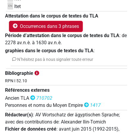
Itet
EN
Attestation dans le corpus de textes du TLA
Occurrences dans 3 phrases
Période d’attestation dans le corpus de textes du TLA
:
de
2278
av. n. è.
à
1630
av. n. è.
graphies dans le corpus de textes du TLA
:
N’hésitez pas à nous signaler toute erreur
Bibliographie
RPN I 52.10
Références externes
Ancien TLA
710702
Personnes et noms du Moyen Empire
1417
Rédacteur(s)
:
AV Wortschatz der ägyptischen Sprache
;
avec des contributions de
:
Alexander Ilin-Tomich
Fichier de données créé
:
avant juin 2015 (1992-2015)
,