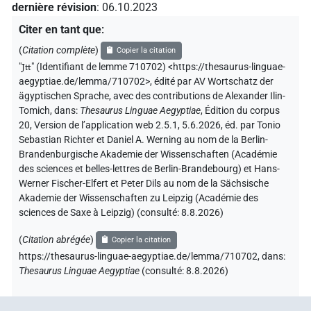
dernière révision
:
06.10.2023
Citer en tant que
:
(
Citation complète
)
Copier la citation
"
Jtt
"
(Identifiant de lemme 710702) <https://thesaurus-linguae-
aegyptiae.de/lemma/710702>
,
édité par AV Wortschatz der
ägyptischen Sprache
,
avec des contributions de
Alexander Ilin-
Tomich
,
dans
:
Thesaurus Linguae Aegyptiae
,
Édition du corpus
20, Version de l’application web 2.5.1, 5.6.2026, éd. par Tonio
Sebastian Richter et Daniel A. Werning au nom de la Berlin-
Brandenburgische Akademie der Wissenschaften (Académie
des sciences et belles-lettres de Berlin-Brandebourg) et Hans-
Werner Fischer-Elfert et Peter Dils au nom de la Sächsische
Akademie der Wissenschaften zu Leipzig (Académie des
sciences de Saxe à Leipzig) (consulté:
8.8.2026
)
(
Citation abrégée
)
Copier la citation
https://thesaurus-linguae-aegyptiae.de/lemma/710702,
dans
:
Thesaurus Linguae Aegyptiae
(
consulté
:
8.8.2026
)