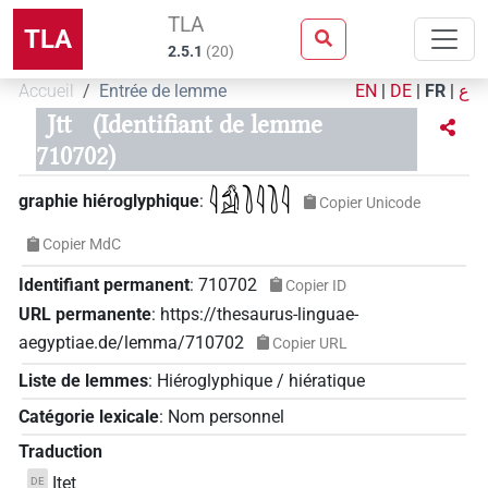
TLA
TLA
2.5.1
(
20
)
Accueil
Entrée de lemme
EN
|
DE
|
FR
|
ع
Jtt
(Identifiant de lemme
710702)
𓇋𓀁𓍘𓇋𓍘𓇋
graphie hiéroglyphique
:
Copier Unicode
Copier MdC
Identifiant permanent
:
710702
Copier ID
URL permanente
:
https://thesaurus-linguae-
aegyptiae.de/lemma/710702
Copier URL
Liste de lemmes
:
Hiéroglyphique / hiératique
Catégorie lexicale
:
Nom personnel
Traduction
Itet
DE