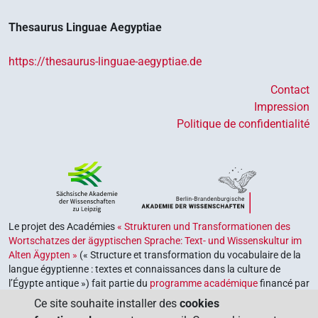
Thesaurus Linguae Aegyptiae
https://thesaurus-linguae-aegyptiae.de
Contact
Impression
Politique de confidentialité
Le projet des Académies
« Strukturen und Transformationen des
Wortschatzes der ägyptischen Sprache: Text- und Wissenskultur im
Alten Ägypten »
(« Structure et transformation du vocabulaire de la
langue égyptienne : textes et connaissances dans la culture de
l’Égypte antique ») fait partie du
programme académique
financé par
le gouvernement fédéral et les gouvernements des Länder de la
Ce site souhaite installer des
cookies
République fédérale d’Allemagne, dont le but est de préserver,