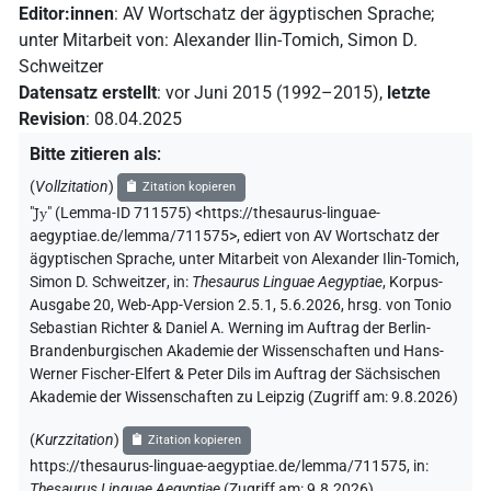
Editor:innen
:
AV Wortschatz der ägyptischen Sprache
;
unter Mitarbeit von
:
Alexander Ilin-Tomich
,
Simon D.
Schweitzer
Datensatz erstellt
:
vor Juni 2015 (1992–2015)
,
letzte
Revision
:
08.04.2025
Bitte zitieren als
:
(
Vollzitation
)
Zitation kopieren
"
Jy
"
(Lemma-ID 711575) <https://thesaurus-linguae-
aegyptiae.de/lemma/711575>
,
ediert von AV Wortschatz der
ägyptischen Sprache
,
unter Mitarbeit von
Alexander Ilin-Tomich
,
Simon D. Schweitzer
,
in
:
Thesaurus Linguae Aegyptiae
,
Korpus-
Ausgabe 20, Web-App-Version 2.5.1, 5.6.2026, hrsg. von Tonio
Sebastian Richter & Daniel A. Werning im Auftrag der Berlin-
Brandenburgischen Akademie der Wissenschaften und Hans-
Werner Fischer-Elfert & Peter Dils im Auftrag der Sächsischen
Akademie der Wissenschaften zu Leipzig (Zugriff am:
9.8.2026
)
(
Kurzzitation
)
Zitation kopieren
https://thesaurus-linguae-aegyptiae.de/lemma/711575,
in
:
Thesaurus Linguae Aegyptiae
(
Zugriff am
:
9.8.2026
)