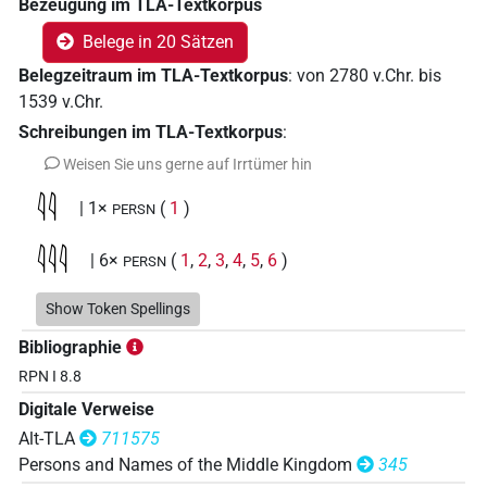
Bezeugung im TLA-Textkorpus
Belege in 20 Sätzen
Belegzeitraum im TLA-Textkorpus
:
von
2780
v.Chr.
bis
1539
v.Chr.
Schreibungen im TLA-Textkorpus
:
Weisen Sie uns gerne auf Irrtümer hin
𓇋𓇋
| 1×
(
1
)
PERSN
𓇋𓇋𓇋
| 6×
(
1
,
2
,
3
,
4
,
5
,
6
)
PERSN
𓇋𓇋𓇋𓁐
Show Token Spellings
| 1×
(
1
)
PERSN
Bibliographie
RPN I 8.8
Digitale Verweise
Alt-TLA
711575
Persons and Names of the Middle Kingdom
345