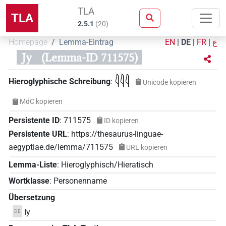
TLA
TLA
2.5.1
(
20
)
Homepage
Lemma-Eintrag
EN
|
DE
|
FR
|
ع
Jy
(Lemma-ID 711575)
𓇋𓇋𓇋
Hieroglyphische Schreibung
:
Unicode kopieren
MdC kopieren
Persistente ID
:
711575
ID kopieren
Persistente URL
:
https://thesaurus-linguae-
aegyptiae.de/lemma/711575
URL kopieren
Lemma-Liste
:
Hieroglyphisch/Hieratisch
Wortklasse
:
Personenname
Übersetzung
Iy
DE