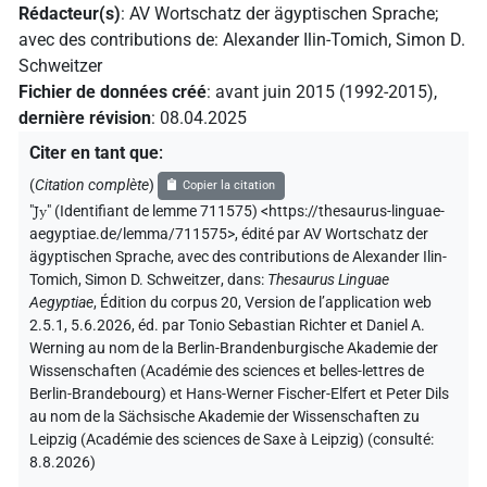
Rédacteur(s)
:
AV Wortschatz der ägyptischen Sprache
;
avec des contributions de
:
Alexander Ilin-Tomich
,
Simon D.
Schweitzer
Fichier de données créé
:
avant juin 2015 (1992-2015)
,
dernière révision
:
08.04.2025
Citer en tant que
:
(
Citation complète
)
Copier la citation
"
Jy
"
(Identifiant de lemme 711575) <https://thesaurus-linguae-
aegyptiae.de/lemma/711575>
,
édité par AV Wortschatz der
ägyptischen Sprache
,
avec des contributions de
Alexander Ilin-
Tomich
,
Simon D. Schweitzer
,
dans
:
Thesaurus Linguae
Aegyptiae
,
Édition du corpus 20, Version de l’application web
2.5.1, 5.6.2026, éd. par Tonio Sebastian Richter et Daniel A.
Werning au nom de la Berlin-Brandenburgische Akademie der
Wissenschaften (Académie des sciences et belles-lettres de
Berlin-Brandebourg) et Hans-Werner Fischer-Elfert et Peter Dils
au nom de la Sächsische Akademie der Wissenschaften zu
Leipzig (Académie des sciences de Saxe à Leipzig) (consulté:
8.8.2026
)