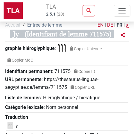
TLA
TLA
2.5.1
(
20
)
Accueil
Entrée de lemme
EN
|
DE
|
FR
|
ع
Jy
(Identifiant de lemme 711575)
𓇋𓇋𓇋
graphie hiéroglyphique
:
Copier Unicode
Copier MdC
Identifiant permanent
:
711575
Copier ID
URL permanente
:
https://thesaurus-linguae-
aegyptiae.de/lemma/711575
Copier URL
Liste de lemmes
:
Hiéroglyphique / hiératique
Catégorie lexicale
:
Nom personnel
Traduction
Iy
DE