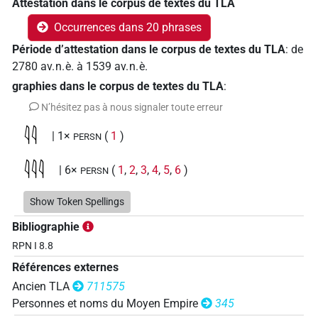
Attestation dans le corpus de textes du TLA
Occurrences dans 20 phrases
Période d’attestation dans le corpus de textes du TLA
:
de
2780
av. n. è.
à
1539
av. n. è.
graphies dans le corpus de textes du TLA
:
N’hésitez pas à nous signaler toute erreur
𓇋𓇋
| 1×
(
1
)
PERSN
𓇋𓇋𓇋
| 6×
(
1
,
2
,
3
,
4
,
5
,
6
)
PERSN
𓇋𓇋𓇋𓁐
Show Token Spellings
| 1×
(
1
)
PERSN
Bibliographie
RPN I 8.8
Références externes
Ancien TLA
711575
Personnes et noms du Moyen Empire
345