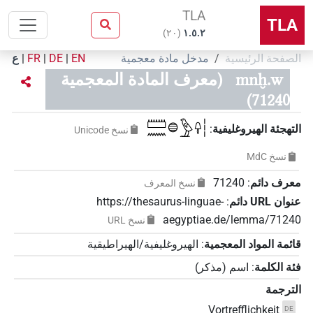
TLA
TLA
)
٢٠
(
۱.٥.٢
الصفحة الرئيسية
مدخل مادة معجمية
EN
|
DE
|
FR
|
ع
mnḫ.w
(معرف المادة المعجمية
71240)
𓏠𓈖𓐍𓅱𓍊𓏪
التهجئة الهيروغليفية
:
نسخ‏ ‏Unicode
نسخ‏ ‏MdC
معرف دائم
:
71240
نسخ المعرف
عنوان‏ ‏URL‏ دائم
:
https://thesaurus-linguae-
aegyptiae.de/lemma/71240
نسخ‏ ‏URL
قائمة المواد المعجمية
:
الهيروغليفية/الهيراطيقية
فئة الكلمة
:
اسم
(
مذكر
)
الترجمة
Vortrefflichkeit
DE