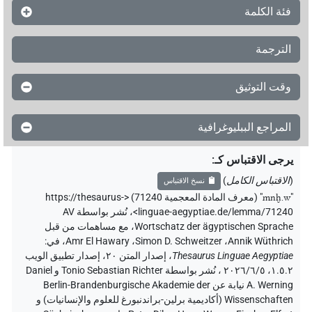
فئة الكلمة
الترجمة
وقت التوثيق
المراجع الببليوغرافية
يرجى الاقتباس كـ
:
(
الاقتباس الكامل
)
نسخ الاقتباس
"
mnḫ.w
"
(معرف المادة المعجمية 71240) <https://thesaurus-
linguae-aegyptiae.de/lemma/71240>
،
نُشر بواسطة AV
Wortschatz der ägyptischen Sprache
،
مع مساهمات من قبل
Annik Wüthrich
،
Simon D. Schweitzer
،
Amr El Hawary
،
في
:
Thesaurus Linguae Aegyptiae
،
إصدار المتن ٢٠، إصدار تطبيق الويب
۱.٥.٢، ٢٠٢٦/٦/٥ ، نُشر بواسطة Tonio Sebastian Richter و Daniel
A. Werning نيابة عن Berlin-Brandenburgische Akademie der
Wissenschaften (أكاديمية برلين-براندنبورغ للعلوم والإنسانيات) و