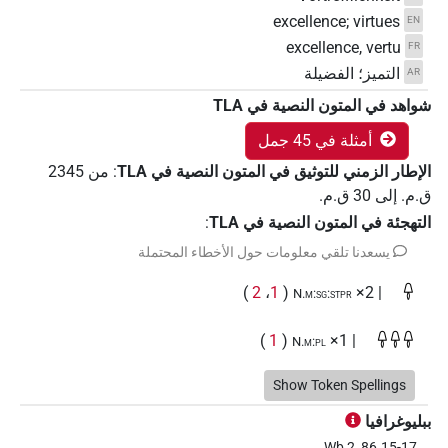
excellence; virtues
EN
excellence, vertu
FR
التميز؛ الفضيلة
AR
شواهد في المتون النصية في ‏TLA
أمثلة في 45 جمل
الإطار الزمني للتوثيق في المتون النصية في ‏TLA
:
من
2345
ق.م.
إلى
30
ق.م.
التهجئة في المتون النصية في TLA
:
يسعدنا تلقي معلومات حول الأخطاء المحتملة
𓍊
)
2
،
1
(
| 2×
N.m:sg:stpr
𓍊𓍊𓍊
)
1
(
| 1×
N.m:pl
𓍊𓏥
Show Token Spellings
)
1
(
| 1×
N.m:sg
ببليوغرافيا
𓏠𓈖𓍊𓐍
)
1
(
| 1×
N.m:sg:stpr
Wb 2, 86.15-17