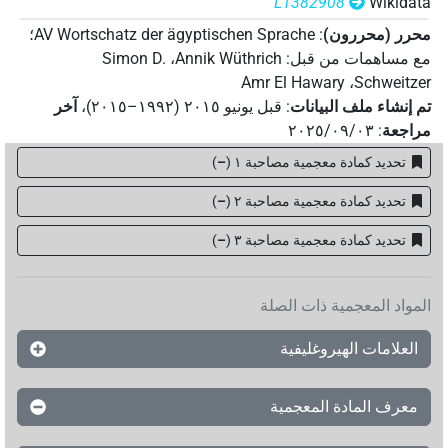
L1382908
Wikidata
𓏠𓈖𓐍𓍋
)
1
(
| 1×
N.m:sg:stpr
محرر (محررون)
:
AV Wortschatz der ägyptischen Sprache
؛
مع مساهمات من قبل
:
Annik Wüthrich
،
Simon D.
𓏠𓈖𓐍𓏛
)
2
،
1
(
| 2×
N.m:sg:stpr
Amr El Hawary
،
Schweitzer
تم إنشاء ملف البيانات
:
قبل يونيو ۲۰۱٥ (۱۹۹۲–۲۰۱٥)
،
آخر
𓏠𓐍
)
1
(
| 1×
N.m:sg:stpr
مراجعة
:
٢٠٢٥/٠٩/٠٣
𓏠𓐍𓇋𓏛
تحديد كمادة معجمية مصاحبة ١
(
–
)
)
1
(
| 1×
N.m:sg:stpr
تحديد كمادة معجمية مصاحبة ٢
(
–
)
𓏠𓐍𓍊
)
2
،
1
(
| 2×
N.m:sg:stpr
تحديد كمادة معجمية مصاحبة ۳
(
–
)
𓏠𓐍𔏏𓏨
)
1
(
| 1×
N.m:sg
𔊱
المواد المعجمية ذات الصلة
)
1
(
| 1×
N.m:sg:stc
العلامات الهيروغليفية
US9U22VARA
)
2
،
1
(
| 2×
N.m:sg
معرف المادة المعجمية