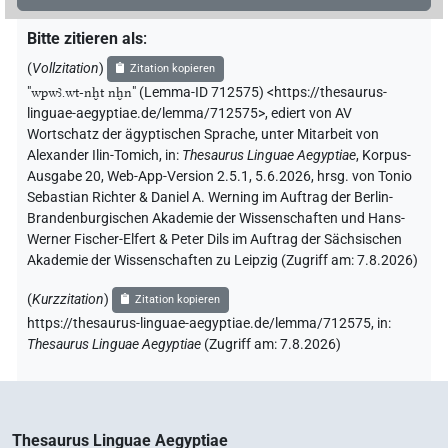
Bitte zitieren als
:
(
Vollzitation
)
Zitation kopieren
"
wpwꜣ.wt-nḫt nḫn
"
(Lemma-ID 712575) <https://thesaurus-
linguae-aegyptiae.de/lemma/712575>
,
ediert von AV
Wortschatz der ägyptischen Sprache
,
unter Mitarbeit von
Alexander Ilin-Tomich
,
in
:
Thesaurus Linguae Aegyptiae
,
Korpus-
Ausgabe 20, Web-App-Version 2.5.1, 5.6.2026, hrsg. von Tonio
Sebastian Richter & Daniel A. Werning im Auftrag der Berlin-
Brandenburgischen Akademie der Wissenschaften und Hans-
Werner Fischer-Elfert & Peter Dils im Auftrag der Sächsischen
Akademie der Wissenschaften zu Leipzig (Zugriff am:
7.8.2026
)
(
Kurzzitation
)
Zitation kopieren
https://thesaurus-linguae-aegyptiae.de/lemma/712575,
in
:
Thesaurus Linguae Aegyptiae
(
Zugriff am
:
7.8.2026
)
Thesaurus Linguae Aegyptiae