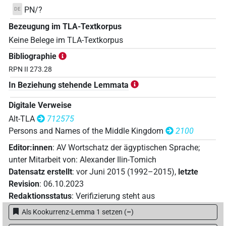
PN/?
DE
Bezeugung im TLA-Textkorpus
Keine Belege im TLA-Textkorpus
Bibliographie
RPN II 273.28
In Beziehung stehende Lemmata
Digitale Verweise
Alt-TLA
712575
Persons and Names of the Middle Kingdom
2100
Editor:innen
:
AV Wortschatz der ägyptischen Sprache
;
unter Mitarbeit von
:
Alexander Ilin-Tomich
Datensatz erstellt
:
vor Juni 2015 (1992–2015)
,
letzte
Revision
:
06.10.2023
Redaktionsstatus
:
Verifizierung steht aus
Als Kookurrenz-Lemma 1 setzen
(
–
)