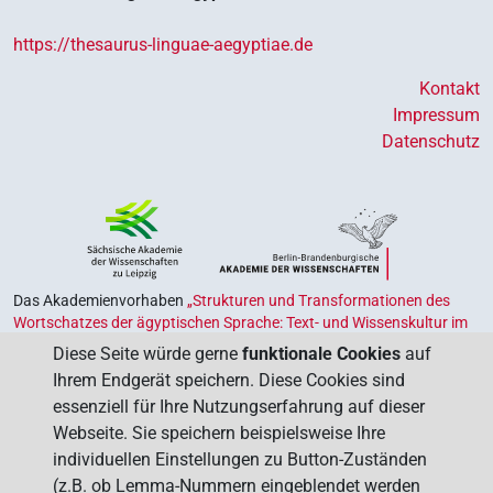
https://thesaurus-linguae-aegyptiae.de
Kontakt
Impressum
Datenschutz
Das Akademienvorhaben
„Strukturen und Transformationen des
Wortschatzes der ägyptischen Sprache: Text- und Wissenskultur im
Alten Ägypten‟
ist Teil des von Bund und Ländern geförderten
Diese Seite würde gerne
funktionale Cookies
auf
Akademienprogramms
, das der Erhaltung, Sicherung und
Ihrem Endgerät speichern. Diese Cookies sind
Vergegenwärtigung unseres kulturellen Erbes dient. Koordiniert wird
essenziell für Ihre Nutzungserfahrung auf dieser
das Programm von der
Union der Deutschen Akademien der
Webseite. Sie speichern beispielsweise Ihre
Wissenschaften
.
individuellen Einstellungen zu Button-Zuständen
(z.B. ob Lemma-Nummern eingeblendet werden