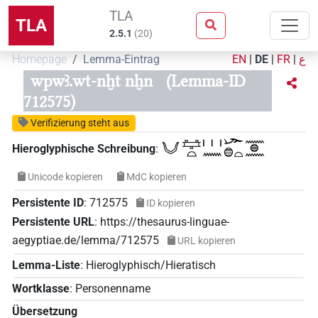
TLA
TLA
2.5.1
(
20
)
Homepage
Lemma-Eintrag
EN
|
DE
|
FR
|
ع
wpwꜣ.wt-nḫt nḫn
(Lemma-ID
712575)
Verifizierung steht aus
𓄋𓈐𓏏𓏥𓈖𓆱𓐍𓏏𓈖𓐍𓈖
Hieroglyphische Schreibung
:
Unicode kopieren
MdC kopieren
Persistente ID
:
712575
ID kopieren
Persistente URL
:
https://thesaurus-linguae-
aegyptiae.de/lemma/712575
URL kopieren
Lemma-Liste
:
Hieroglyphisch/Hieratisch
Wortklasse
:
Personenname
Übersetzung