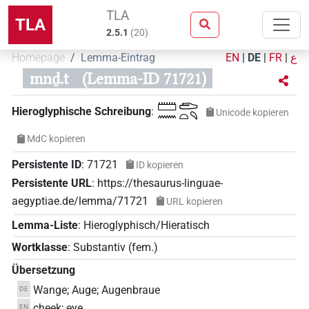
TLA
TLA
2.5.1
(
20
)
Homepage
Lemma-Eintrag
EN
|
DE
|
FR
|
ع
mnḏ.t
(Lemma-ID 71721)
𓏠𓈖𓂧𓏏𓄹
Hieroglyphische Schreibung
:
Unicode kopieren
MdC kopieren
Persistente ID
:
71721
ID kopieren
Persistente URL
:
https://thesaurus-linguae-
aegyptiae.de/lemma/71721
URL kopieren
Lemma-Liste
:
Hieroglyphisch/Hieratisch
Wortklasse
:
Substantiv
(
fem.
)
Übersetzung
Wange; Auge; Augenbraue
DE
cheek; eye
EN