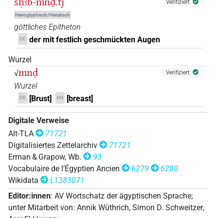
sḥꜣb-mnḏ.tj
Verifiziert
Hieroglyphisch/Hieratisch
göttliches Epitheton
der mit festlich geschmückten Augen
DE
Wurzel
mnḏ
√
Verifiziert
Wurzel
[Brust]
[breast]
DE
EN
Digitale Verweise
Alt-TLA
71721
Digitalisiertes Zettelarchiv
71721
Erman & Grapow, Wb.
93
Vocabulaire de l’Égyptien Ancien
6279
6280
Wikidata
L1383071
Editor:innen
:
AV Wortschatz der ägyptischen Sprache
;
unter Mitarbeit von
:
Annik Wüthrich
,
Simon D. Schweitzer
,