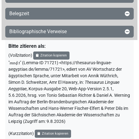
Belegzeit
Bibliographische Verweise
Bitte zitieren als
:
(
Vollzitation
)
Zitation kopieren
"
mnḏ.t
"
(Lemma-ID 71721) <https://thesaurus-linguae-
aegyptiae.de/lemma/71721>
,
ediert von AV Wortschatz der
ägyptischen Sprache
,
unter Mitarbeit von
Annik Wüthrich
,
Simon D. Schweitzer
,
Amr El Hawary
,
in
:
Thesaurus Linguae
Aegyptiae
,
Korpus-Ausgabe 20, Web-App-Version 2.5.1,
5.6.2026, hrsg. von Tonio Sebastian Richter & Daniel A. Werning
im Auftrag der Berlin-Brandenburgischen Akademie der
Wissenschaften und Hans-Werner Fischer-Elfert & Peter Dils im
Auftrag der Sächsischen Akademie der Wissenschaften zu
Leipzig (Zugriff am:
9.8.2026
)
(
Kurzzitation
)
Zitation kopieren