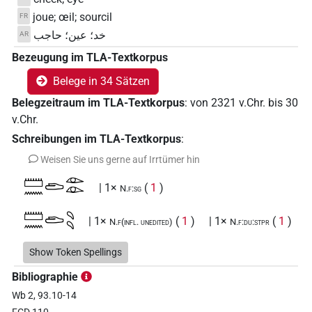
joue; œil; sourcil
FR
خد؛ عين؛ حاجب
AR
Bezeugung im TLA-Textkorpus
Belege in 34 Sätzen
Belegzeitraum im TLA-Textkorpus
:
von
2321
v.Chr.
bis
30
v.Chr.
Schreibungen im TLA-Textkorpus
:
Weisen Sie uns gerne auf Irrtümer hin
𓏠𓈖𓂧𓁹𓁹
| 1×
(
1
)
N.f:sg
𓏠𓈖𓂧𓄹𓄹
| 1×
(
1
)
| 1×
(
1
)
N.f(infl. unedited)
N.f:du:stpr
𓏠𓈖𓂧𓏏𓂑𓄹
Show Token Spellings
| 7×
(
1
,
2
,
3
,
4
,
5
,
6
,
7
)
N.f:sg:stpr
Bibliographie
𓏠𓈖𓂧𓏏𓂑𓄹𓄹
| 1×
(
1
)
N.f:du:stpr
Wb 2, 93.10-14