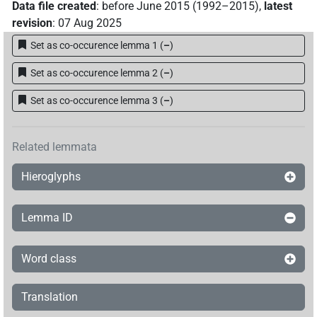
Data file created
:
before June 2015 (1992–2015)
,
latest
𔄯
revision
:
07 Aug 2025
| 1×
(
1
)
V\tam.act:stpr
Set as co-occurence lemma 1
(
–
)
𔊷𓂻𓃀
| 1×
(
1
)
V\inf
Set as co-occurence lemma 2
(
–
)
R77
| 1×
(
1
)
| 1×
(
1
)
Set as co-occurence lemma 3
(
–
)
V(infl. unedited)
V\inf
US9R15AVARA
| 2×
(
1
,
2
)
V\inf
Related lemmata
𓃀
US9R15AVARA
| 1×
(
1
)
| 1×
(
1
)
V\inf
V\tam.act
Hieroglyphs
[]𓃀[]
| 1×
(
1
)
V\inf
Lemma ID
[]𓃀𓅱𓀁
| 1×
(
1
)
V\inf
Word class
𓋁
Z5A
| 1×
(
1
)
V\advz
Translation
𓋁𓃀𓏏𓏛
| 1×
(
1
)
V\tam.act