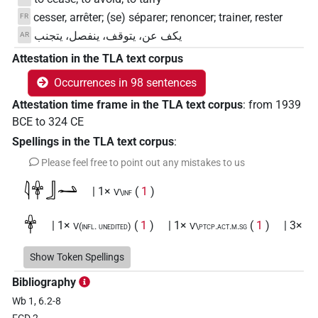
cesser, arrêter; (se) séparer; renoncer; trainer, rester
FR
يكف عن، يتوقف، ينفصل، يتجنب
AR
Attestation in the TLA text corpus
Occurrences in 98 sentences
Attestation time frame in the TLA text corpus
:
from
1939
BCE
to
324
CE
Spellings in the TLA text corpus
:
Please feel free to point out any mistakes to us
𓇋𓋁𓃀𓂢
| 1×
(
1
)
V\inf
𓋁
| 1×
(
1
)
| 1×
(
1
)
| 3×
V(infl. unedited)
V\ptcp.act.m.sg
(
1
,
2
,
3
)
V\tam.act
Show Token Spellings
𓋁𓂡
| 1×
(
1
)
V(infl. ?)
Bibliography
Wb 1, 6.2-8
𓋁𓂻𓃀
| 1×
(
1
)
| 1×
(
1
)
V\advz:stpr
V\inf