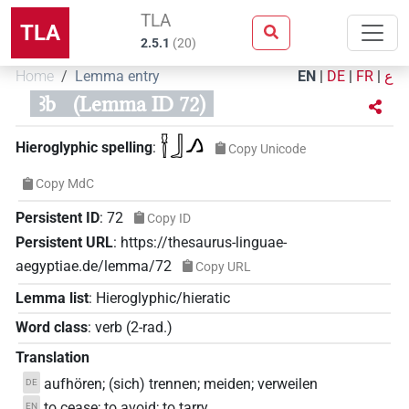
TLA
TLA
2.5.1
(
20
)
Home
Lemma entry
EN
|
DE
|
FR
|
ع
ꜣb
(Lemma ID 72)
𓍋𓃀𓂻
Hieroglyphic spelling
:
Copy Unicode
Copy MdC
Persistent ID
:
72
Copy ID
Persistent URL
:
https://thesaurus-linguae-
aegyptiae.de/lemma/72
Copy URL
Lemma list
:
Hieroglyphic/hieratic
Word class
:
verb
(
2-rad.
)
Translation
aufhören; (sich) trennen; meiden; verweilen
DE
to cease; to avoid; to tarry
EN