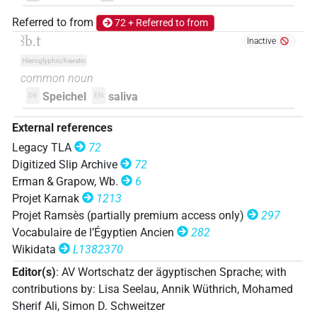
𓍋𓃀
| 1×
(
1
)
V\inf
Referred to from
72 + Referred to from
𓍋𓃀𓀁
| 2×
(
1
,
2
)
ꜣb.t
V\inf
Inactive
Hieroglyphic/hieratic
𓍋𓃀𓁶
| 1×
(
1
)
V\inf
common noun
Speichel
saliva
DE
EN
𓍋𓃀𓂻
| 2×
(
1
,
2
)
| 2×
(
1
,
2
)
V\inf
V\tam.act:stpr
External references
𓍋𓃀𓅱𓂻
| 2×
(
1
,
2
)
V\inf
Legacy TLA
72
Digitized Slip Archive
72
𓍋𓃀𓇳𓅱𓀁
| 1×
(
1
)
V(infl. unedited)
Erman & Grapow, Wb.
6
Projet Karnak
1213
𓍋𓃀𓏭𓂻𓏏𓏲
| 1×
(
1
)
V\inf:stpr
Projet Ramsès (partially premium access only)
297
Vocabulaire de l’Égyptien Ancien
282
𓨠𓃀𓅱
| 1×
(
1
)
V\inf
Wikidata
L1382370
𔄫
Editor(s)
:
AV Wortschatz der ägyptischen Sprache
;
with
| 1×
(
1
)
V\inf
contributions by
:
Lisa Seelau
,
Annik Wüthrich
,
Mohamed
𔄫𓃀
Sherif Ali
,
Simon D. Schweitzer
| 5×
(
1
,
2
,
3
,
4
,
5
)
| 1×
(
1
)
V\inf
V\tam.act:stpr