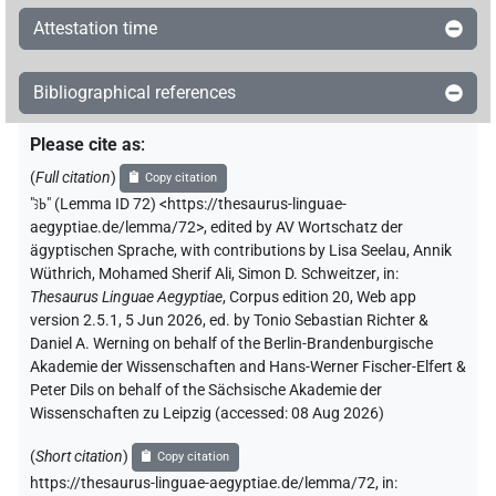
𓋁𓃀𓏲𓂻
Attestation time
| 1×
(
1
)
V(infl. unedited)
𔄫[]
| 1×
(
1
)
V\inf
Bibliographical references
Please cite as
:
(
Full citation
)
Copy citation
"
ꜣb
"
(Lemma ID 72) <https://thesaurus-linguae-
aegyptiae.de/lemma/72>
,
edited by AV Wortschatz der
ägyptischen Sprache
,
with contributions by
Lisa Seelau
,
Annik
Wüthrich
,
Mohamed Sherif Ali
,
Simon D. Schweitzer
,
in
:
Thesaurus Linguae Aegyptiae
,
Corpus edition 20, Web app
version 2.5.1, 5 Jun 2026, ed. by Tonio Sebastian Richter &
Daniel A. Werning on behalf of the Berlin-Brandenburgische
Akademie der Wissenschaften and Hans-Werner Fischer-Elfert &
Peter Dils on behalf of the Sächsische Akademie der
Wissenschaften zu Leipzig (accessed:
08 Aug 2026
)
(
Short citation
)
Copy citation
https://thesaurus-linguae-aegyptiae.de/lemma/72,
in
: