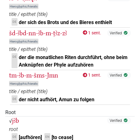
Hieroglyphic/hieratic
(
1
)
V\tam.act:stpr
title / epithet
(
title
)
𓋁𓄹
| 1×
(
1
)
der sich des Brots und des Bieres enthielt
DE
V\inf
šd-ꜣbd-nn-ꜣb-m-ṯꜣz-zꜣ
1 sent.
Verified
𓋁𓈗𓈘𓏤𓈇
| 1×
(
1
)
V\tam.act
Hieroglyphic/hieratic
title / epithet
(
title
)
𓋁𓏛
| 2×
(
1
,
2
)
V\inf
der die monatlichen Riten durchführt, ohne beim
DE
𓋁𓏤𓏛
Anknüpfen der Phyle aufzuhören
| 1×
(
1
)
V\tam.act:stpr
tm-ꜣb-m-šms-Jmn
1 sent.
Verified
𓋁𓏯
| 1×
(
1
)
V\advz
Hieroglyphic/hieratic
title / epithet
(
title
)
𓋁𓏯𓈖
| 1×
(
1
)
V\tam.act-ant
der nicht aufhört, Amun zu folgen
DE
𓍋
𓃀𓂻
var
| 1×
(
1
)
Root
V\inf
jꜣb
√
Verified
𓍋𓂻𓃀
| 1×
(
1
)
| 1×
(
1
)
V\inf
V\tam.act:stpr
root
[aufhören]
[to cease]
DE
EN