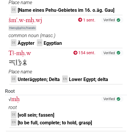
Place name
[Name eines Pehu-Gebietes im 16. o.äg. Gau]
DE
šmꜥ.w-mḥ.wj
1 sent.
Verified
Hieroglyphic/hieratic
common noun
(
masc.
)
Ägypter
Egyptian
DE
EN
Tꜣ-mḥ.w
154 sent.
Verified
𓇾𓎔𓎛𓅱𓇇
Place name
Unterägypten; Delta
Lower Egypt; delta
DE
EN
Root
mḥ
√
Verified
root
[voll sein; fassen]
DE
[to be full, complete; to hold, grasp]
EN