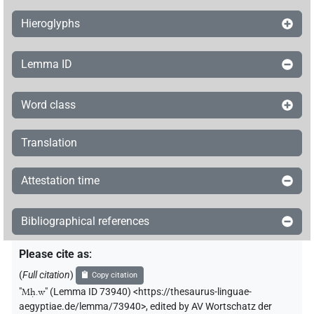
Hieroglyphs
Lemma ID
Word class
Translation
Attestation time
Bibliographical references
Please cite as
:
(
Full citation
)
Copy citation
"
Mḥ.w
"
(Lemma ID 73940) <https://thesaurus-linguae-
aegyptiae.de/lemma/73940>
,
edited by AV Wortschatz der