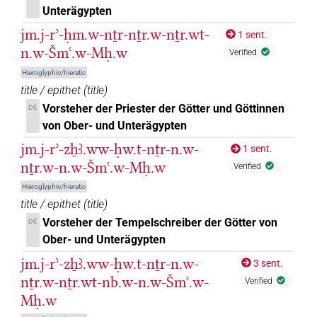
Unterägypten
𓇉𓏏𓊖
| 3×
(
1
,
2
,
3
)
| 1×
(
1
)
TOPN
TOPN(infl. unedited)
jm.j-rʾ-ḥm.w-nṯr-nṯr.w-nṯr.wt-
1 sent.
n.w-Šmꜥ.w-Mḥ.w
Verified
𓇊
| 4×
(
1
,
2
,
3
,
4
)
| 2×
(
1
,
2
)
TOPN
TOPN(infl. unedited)
Hieroglyphic/hieratic
𓇗𓂝𓇇𓆰𓆰𓊖𓊖
title / epithet
(
title
)
| 1×
(
1
)
TOPN
Vorsteher der Priester der Götter und Göttinnen
DE
𓇾𓎔𓇉
von Ober- und Unterägypten
| 1×
(
1
)
TOPN
jm.j-rʾ-zẖꜣ.ww-ḥw.t-nṯr-n.w-
1 sent.
𓋔
| 1×
(
1
)
TOPN
nṯr.w-n.w-Šmꜥ.w-Mḥ.w
Verified
Hieroglyphic/hieratic
𓋔𓊖
| 9×
(
1
,
2
,
3
,
4
,
5
,
6
,
7
,
8
,
9
)
TOPN
title / epithet
(
title
)
Vorsteher der Tempelschreiber der Götter von
DE
𓋔𓏏𓊖
| 3×
(
1
,
2
,
3
)
TOPN
Ober- und Unterägypten
𓋕
jm.j-rʾ-zẖꜣ.ww-ḥw.t-nṯr-n.w-
| 1×
(
1
)
3 sent.
TOPN
nṯr.w-nṯr.wt-nb.w-n.w-Šmꜥ.w-
Verified
𓋖𓏏𓊖
Mḥ.w
| 1×
(
1
)
TOPN