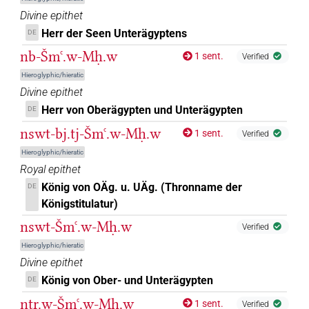
Divine epithet
Herr der Seen Unterägyptens
DE
nb-Šmꜥ.w-Mḥ.w
1 sent.
Verified
Hieroglyphic/hieratic
Divine epithet
Herr von Oberägypten und Unterägypten
DE
nswt-bj.tj-Šmꜥ.w-Mḥ.w
1 sent.
Verified
Hieroglyphic/hieratic
Royal epithet
König von OÄg. u. UÄg. (Thronname der
DE
Königstitulatur)
nswt-Šmꜥ.w-Mḥ.w
Verified
Hieroglyphic/hieratic
Divine epithet
König von Ober- und Unterägypten
DE
nṯr.w-Šmꜥ.w-Mḥ.w
1 sent.
Verified