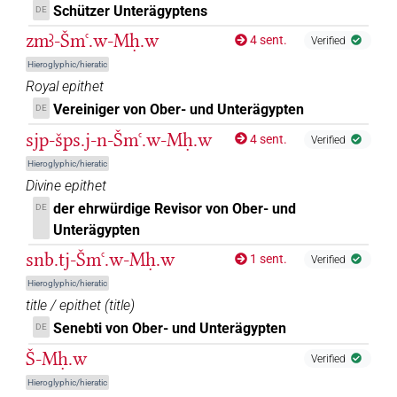
Schützer Unterägyptens
DE
zmꜣ-Šmꜥ.w-Mḥ.w
4 sent.
Verified
Hieroglyphic/hieratic
Royal epithet
Vereiniger von Ober- und Unterägypten
DE
sjp-šps.j-n-Šmꜥ.w-Mḥ.w
4 sent.
Verified
Hieroglyphic/hieratic
Divine epithet
der ehrwürdige Revisor von Ober- und
DE
Unterägypten
snb.tj-Šmꜥ.w-Mḥ.w
1 sent.
Verified
Hieroglyphic/hieratic
title / epithet
(
title
)
Senebti von Ober- und Unterägypten
DE
Š-Mḥ.w
Verified
Hieroglyphic/hieratic