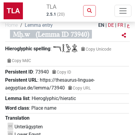
TLA
TLA
2.5.1
(
20
)
Home
Lemma entry
EN
|
DE
|
FR
|
ع
Mḥ.w
(Lemma ID 73940)
𓎔𓎛𓅱𓇇
Hieroglyphic spelling
:
Copy Unicode
Copy MdC
Persistent ID
:
73940
Copy ID
Persistent URL
:
https://thesaurus-linguae-
aegyptiae.de/lemma/73940
Copy URL
Lemma list
:
Hieroglyphic/hieratic
Word class
:
Place name
Translation
Unterägypten
DE
Lower Egypt
EN