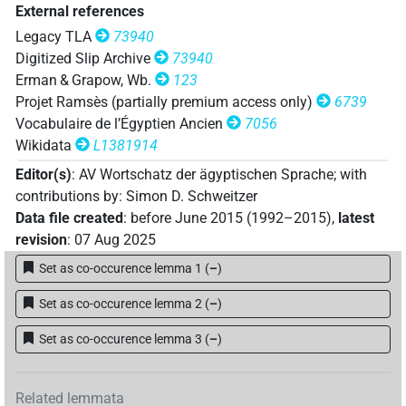
External references
Legacy TLA
73940
Digitized Slip Archive
73940
Erman & Grapow, Wb.
123
Projet Ramsès (partially premium access only)
6739
Vocabulaire de l’Égyptien Ancien
7056
Wikidata
L1381914
Editor(s)
:
AV Wortschatz der ägyptischen Sprache
;
with
contributions by
:
Simon D. Schweitzer
Data file created
:
before June 2015 (1992–2015)
,
latest
revision
:
07 Aug 2025
Set as co-occurence lemma 1
(
–
)
Set as co-occurence lemma 2
(
–
)
Set as co-occurence lemma 3
(
–
)
Related lemmata