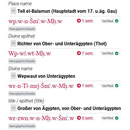
𓎖𓈅𓏤
| 1×
(
1
)
TOPN
Place name
Tell el-Balamun (Hauptstadt vom 17. u.äg. Gau)
DE
𓎖𓎛𓇋𓇋𓇇𓊖𓏥
| 1×
(
1
)
TOPN
wp.w-n-Šmꜥ.w-Mḥ.w
1 sent.
Verified
𓹳𓊖
| 1×
(
1
)
Hieroglyphic/hieratic
TOPN
Divine epithet
𓹼
| 2×
(
1
,
2
)
Richter von Ober- und Unterägypten (Thot)
DE
TOPN
Wp-wꜣ.wt-Mḥ.w
7 sent.
Verified
𓺀𓏏𓊖
| 1×
(
1
)
TOPN
Hieroglyphic/hieratic
Divine name
𓺕
| 1×
(
1
)
TOPN
Wepwaut von Unterägypten
DE
𔅗
wr-n-Tꜣ-mrj-Šmꜥ.w-Mḥ.w
| 8×
(
1
,
2
,
3
,
4
,
5
,
6
,
7
,
8
)
TOPN
1 sent.
Verified
Hieroglyphic/hieratic
𔌳𓈅𓏤
| 1×
(
1
)
TOPN
title / epithet
(
title
)
Großer von Ägypten, von Ober- und Unterägypten
DE
wr-zwn.w-n-Mḥ.w-Šmꜥ.w
5 sent.
Verified
[]𓆤⸮𓇇?
| 1×
(
1
)
TOPN
Hieroglyphic/hieratic