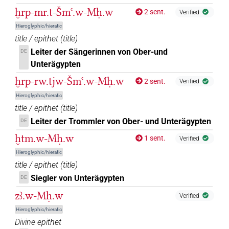
ḫrp-mr.t-Šmꜥ.w-Mḥ.w
2 sent.
Verified
Hieroglyphic/hieratic
title / epithet
(
title
)
Leiter der Sängerinnen von Ober-und
DE
Unterägypten
ḫrp-rw.tjw-Šmꜥ.w-Mḥ.w
2 sent.
Verified
Hieroglyphic/hieratic
title / epithet
(
title
)
Leiter der Trommler von Ober- und Unterägypten
DE
ḫtm.w-Mḥ.w
1 sent.
Verified
Hieroglyphic/hieratic
title / epithet
(
title
)
Siegler von Unterägypten
DE
zꜣ.w-Mḥ.w
Verified
Hieroglyphic/hieratic
Divine epithet