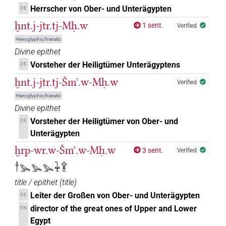
Herrscher von Ober- und Unterägypten
DE
ḫnt.j-jtr.tj-Mḥ.w
1 sent.
Verified
Hieroglyphic/hieratic
Divine epithet
Vorsteher der Heiligtümer Unterägyptens
DE
ḫnt.j-jtr.tj-Šmꜥ.w-Mḥ.w
Verified
Hieroglyphic/hieratic
Divine epithet
Vorsteher der Heiligtümer von Ober- und
DE
Unterägypten
ḫrp-wr.w-Šmꜥ.w-Mḥ.w
3 sent.
Verified
𓌂𓅨𓅨𓅨𓇗𓇉
title / epithet
(
title
)
Leiter der Großen von Ober- und Unterägypten
DE
director of the great ones of Upper and Lower
EN
Egypt