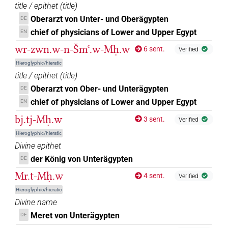
title / epithet
(
title
)
[]𓆰𓏥
| 1×
(
1
)
TOPN
Oberarzt von Unter- und Oberägypten
DE
[]𓊖
chief of physicians of Lower and Upper Egypt
EN
| 1×
(
1
)
TOPN
wr-zwn.w-n-Šmꜥ.w-Mḥ.w
6 sent.
Verified
[]𓋔
| 1×
(
1
)
TOPN
Hieroglyphic/hieratic
title / epithet
(
title
)
⸮𓇉?
| 1×
(
1
)
TOPN
Oberarzt von Ober- und Unterägypten
DE
chief of physicians of Lower and Upper Egypt
EN
𓇇[]
| 2×
(
1
,
2
)
TOPN
bj.tj-Mḥ.w
3 sent.
Verified
𓇇𓊖[]
| 1×
(
1
)
Hieroglyphic/hieratic
TOPN
Divine epithet
𓇇𓏏𓏯𓊖
| 1×
(
1
)
der König von Unterägypten
TOPN
DE
Mr.t-Mḥ.w
4 sent.
Verified
𓇉𓏏
𓊖𓊖
Z5A
| 1×
(
1
)
TOPN
Hieroglyphic/hieratic
Divine name
𓇗[]𓇇𓆰𓆰𓊖𓊖
| 1×
(
1
)
TOPN
Meret von Unterägypten
DE