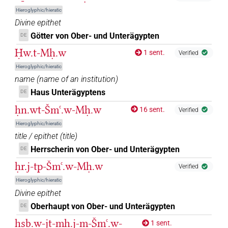
Hieroglyphic/hieratic
Divine epithet
Götter von Ober- und Unterägypten
DE
Ḥw.t-Mḥ.w
1 sent.
Verified
Hieroglyphic/hieratic
name
(
name of an institution
)
Haus Unterägyptens
DE
ḥn.wt-Šmꜥ.w-Mḥ.w
16 sent.
Verified
Hieroglyphic/hieratic
title / epithet
(
title
)
Herrscherin von Ober- und Unterägypten
DE
ḥr.j-tp-Šmꜥ.w-Mḥ.w
Verified
Hieroglyphic/hieratic
Divine epithet
Oberhaupt von Ober- und Unterägypten
DE
ḥsb.w-jt-mḥ.j-m-Šmꜥ.w-
1 sent.