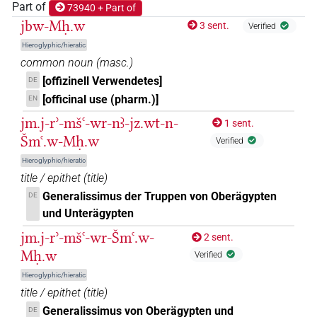
Part of
73940 + Part of
𓇇𓏥𓊖
| 1×
(
1
)
TOPN(infl. unedited)
jbw-Mḥ.w
3 sent.
Verified
Hieroglyphic/hieratic
𓇇𓏲𓆰𓏥𓊖
| 1×
(
1
)
TOPN
common noun
(
masc.
)
[offizinell Verwendetes]
DE
𓇇𓏲𓏲𓏯𓏯𓊖𓊖
| 1×
(
1
)
TOPN
[officinal use (pharm.)]
EN
𓇈
jm.j-rʾ-mšꜥ-wr-nꜣ-jz.wt-n-
| 9×
(
1
,
2
,
3
,
4
,
5
,
6
,
7
,
8
,
9
)
1 sent.
TOPN
Šmꜥ.w-Mḥ.w
Verified
𓇉
| 1×
(
1
)
| 124×
(e.g.
1
,
2
,
3
,
4
,
5
,
6
,
7
,
ADJ:m.sg
TOPN
Hieroglyphic/hieratic
title / epithet
(
title
)
8
,
9
,
10
,
11
)
| 1×
(
1
)
TOPN(infl. unedited)
Generalissimus der Truppen von Oberägypten
DE
𓇉𓇉
| 1×
(
1
)
TOPN
und Unterägypten
jm.j-rʾ-mšꜥ-wr-Šmꜥ.w-
𓇉𓊖
2 sent.
| 4×
(
1
,
2
,
3
,
4
)
TOPN
Mḥ.w
Verified
𓇉𓊖𓇉𓊖
| 1×
(
1
)
Hieroglyphic/hieratic
TOPN
title / epithet
(
title
)
𓇉𓊖𓊖
| 2×
(
1
,
2
)
Generalissimus von Oberägypten und
TOPN
DE