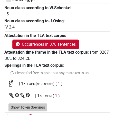
Noun class according to W.Schenkel
:
I 5
Noun class according to J.Osing
:
IV 2.4
Attestation in the TLA text corpus
Occurrences in 378 sentences
Attestation time frame in the TLA text corpus
:
from
3287
BCE
to
324
CE
Spellings in the TLA text corpus
:
Please feel free to point out any mistakes to us
𓀶
| 1×
(
1
)
TOPN(infl. unedited)
𓆰𓊖𓆰𓊖
| 1×
(
1
)
TOPN
𓇅
Show Token Spellings
| 1×
(
1
)
TOPN