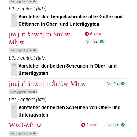
Hieroglyphic/hieratic
𓎔𓅱
| 1×
(
1
)
TOPN
title / epithet
(
title
)
Vorsteher der Tempelschreiber aller Götter und
DE
𓎔𓅱𓏥
| 1×
(
1
)
TOPN
Göttinnen in Ober- und Unterägypten
jm.j-rʾ-šnw.tj-m-Šmꜥ.w-
𓎔𓇉
6 sent.
| 2×
(
1
,
2
)
TOPN
Mḥ.w
Verified
𓎔𓎛𓇋𓇋𓇇𓆰𓏥𓊖
| 2×
(
1
,
2
)
Hieroglyphic/hieratic
TOPN
title / epithet
(
title
)
𓎔𓎛𓊖𓅱
| 1×
(
1
)
Vorsteher der beiden Scheunen in Ober- und
TOPN
DE
Unterägypten
𓎔𓎛𓏲𓇇𓆰𓏥𓊖
| 2×
(
1
,
2
)
TOPN
jm.j-rʾ-šnw.tj-n-Šmꜥ.w-Mḥ.w
Verified
𓎔𓏛𓎛𓇋𓇋𓇇𓆰𓏥𓊖
Hieroglyphic/hieratic
| 1×
(
1
)
TOPN
title / epithet
(
title
)
𓎕
Vorsteher der beiden Scheunen von Ober- und
DE
| 2×
(
1
,
2
)
TOPN
Unterägypten
𓎖𓇉
| 1×
(
1
)
Wꜣs.t-Mḥ.w
TOPN
2 sent.
Verified
Hieroglyphic/hieratic