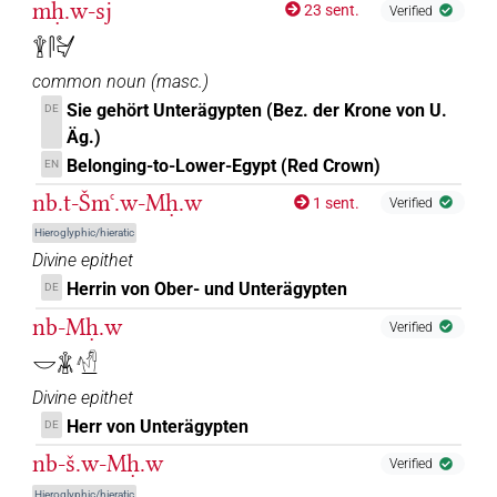
𓎔𓇇⸮𓁐?
| 1×
(
1
)
mḥ.w-sj
TOPN
23 sent.
Verified
𓇉𓋴𓋔
𓎔𓏏𓅱
| 1×
(
1
)
TOPN
common noun
(
masc.
)
𓎖[]𓏏𓇇𓏏𓊖
Sie gehört Unterägypten (Bez. der Krone von U.
DE
| 1×
(
1
)
TOPN
Äg.)
𓹽𓏏𓊖
Belonging-to-Lower-Egypt (Red Crown)
| 1×
(
1
)
EN
TOPN(infl. unedited)
nb.t-Šmꜥ.w-Mḥ.w
1 sent.
Verified
Hieroglyphic/hieratic
Divine epithet
Herrin von Ober- und Unterägypten
DE
nb-Mḥ.w
Verified
𓎟𓇇𓙕
Divine epithet
Herr von Unterägypten
DE
nb-š.w-Mḥ.w
Verified
Hieroglyphic/hieratic