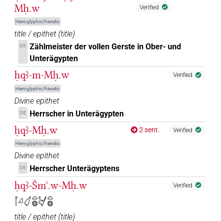
Mḥ.w
Verified
Hieroglyphic/hieratic
title / epithet
(
title
)
Zählmeister der vollen Gerste in Ober- und
DE
Unterägypten
ḥqꜣ-m-Mḥ.w
Verified
Hieroglyphic/hieratic
Divine epithet
Herrscher in Unterägypten
DE
ḥqꜣ-Mḥ.w
2 sent.
Verified
Hieroglyphic/hieratic
Divine epithet
Herrscher Unterägyptens
DE
ḥqꜣ-Šmꜥ.w-Mḥ.w
Verified
𓋾𓈎𓋑𓏏𓊖𓋔𓏏𓊖
title / epithet
(
title
)