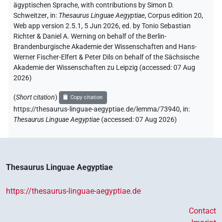
ägyptischen Sprache
,
with contributions by
Simon D.
Schweitzer
,
in
:
Thesaurus Linguae Aegyptiae
,
Corpus edition 20,
Web app version 2.5.1, 5 Jun 2026, ed. by Tonio Sebastian
Richter & Daniel A. Werning on behalf of the Berlin-
Brandenburgische Akademie der Wissenschaften and Hans-
Werner Fischer-Elfert & Peter Dils on behalf of the Sächsische
Akademie der Wissenschaften zu Leipzig (accessed:
07 Aug
2026
)
(
Short citation
)
Copy citation
https://thesaurus-linguae-aegyptiae.de/lemma/73940,
in
:
Thesaurus Linguae Aegyptiae
(
accessed
:
07 Aug 2026
)
Thesaurus Linguae Aegyptiae
https://thesaurus-linguae-aegyptiae.de
Contact