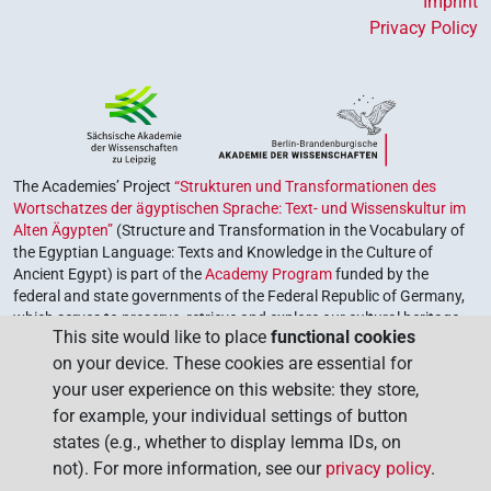
Imprint
Privacy Policy
The Academies’ Project
“Strukturen und Transformationen des
Wortschatzes der ägyptischen Sprache: Text- und Wissenskultur im
Alten Ägypten”
(Structure and Transformation in the Vocabulary of
the Egyptian Language: Texts and Knowledge in the Culture of
Ancient Egypt) is part of the
Academy Program
funded by the
federal and state governments of the Federal Republic of Germany,
which serves to preserve, retrieve and explore our cultural heritage.
This site would like to place
functional cookies
The program is coordinated by the
Union of the German Academies
on your device. These cookies are essential for
of Sciences and Humanities
.
your user experience on this website: they store,
for example, your individual settings of button
states (e.g., whether to display lemma IDs, on
not). For more information, see our
privacy policy
.