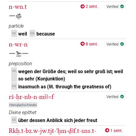
n-wn.t
2 sent.
Verified
𓈖𓃹𓈖𓏏
particle
weil
because
DE
EN
n-wr-n
8 sent.
Verified
𓈖𓅨𓂋𓈖
preposition
wegen der Größe des; weil so sehr groß ist; weil
DE
so sehr (Konjunktion)
inasmuch as (lit. through the greatness of)
EN
rš-ḥr-nb-n-mꜣꜣ=f
Verified
Hieroglyphic/hieratic
Divine epithet
über dessen Anblick sich jeder freut
DE
Rkḥ.t-bz.w-jw.tjt-ꜥḫm-ḏꜣf.t-sns.t-
1 sent.