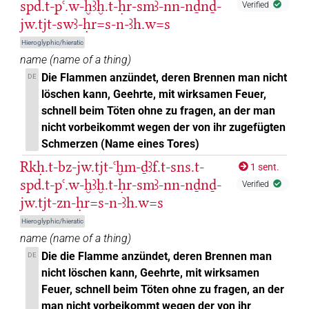
spd.t-pꜥ.w-ḫꜣḫ.t-ḥr-smꜣ-nn-nḏnḏ-
Verified
jw.tjt-swꜣ-ḥr=s-n-ꜣh.w=s
Hieroglyphic/hieratic
name
(
name of a thing
)
Die Flammen anzündet, deren Brennen man nicht
DE
löschen kann, Geehrte, mit wirksamen Feuer,
schnell beim Töten ohne zu fragen, an der man
nicht vorbeikommt wegen der von ihr zugefügten
Schmerzen (Name eines Tores)
Rkḥ.t-bz-jw.tjt-ꜥḫm-ḏꜣf.t-sns.t-
1 sent.
spd.t-pꜥ.w-ḫꜣḫ.t-ḥr-smꜣ-nn-nḏnḏ-
Verified
jw.tjt-zn-ḥr=s-n-ꜣh.w=s
Hieroglyphic/hieratic
name
(
name of a thing
)
Die die Flamme anzündet, deren Brennen man
DE
nicht löschen kann, Geehrte, mit wirksamen
Feuer, schnell beim Töten ohne zu fragen, an der
man nicht vorbeikommt wegen der von ihr