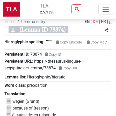
TLA
TLA
2.5.1
(
20
)
Home
Lemma entry
EN
|
DE
|
FR
|
ع
n
(Lemma ID 78874)
𓈖
Hieroglyphic spelling
:
Copy Unicode
Copy MdC
Persistent ID
:
78874
Copy ID
Persistent URL
:
https://thesaurus-linguae-
aegyptiae.de/lemma/78874
Copy URL
Lemma list
:
Hieroglyphic/hieratic
Word class
:
preposition
Translation
wegen (Grund)
DE
because of (reason)
EN
à cause de; en raison de
FR