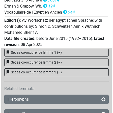
Digitized Slip Archive
78874
Erman & Grapow, Wb.
194
Vocabulaire de l’Égyptien Ancien
944
Editor(s)
:
AV Wortschatz der ägyptischen Sprache
;
with
contributions by
:
Simon D. Schweitzer
,
Annik Wüthrich
,
Mohamed Sherif Ali
Data file created
:
before June 2015 (1992–2015)
,
latest
revision
:
08 Apr 2025
Set as co-occurence lemma 1
(
–
)
Set as co-occurence lemma 2
(
–
)
Set as co-occurence lemma 3
(
–
)
Related lemmata
Hieroglyphs