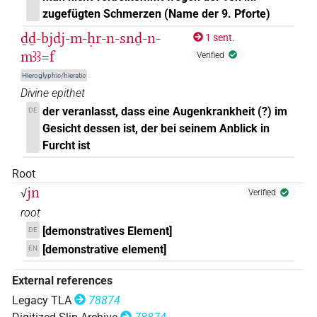
zugefügten Schmerzen (Name der 9. Pforte)
ḏḏ-bjdj-m-ḥr-n-snḏ-n-
1 sent.
mꜣꜣ=f
Verified
Hieroglyphic/hieratic
Divine epithet
der veranlasst, dass eine Augenkrankheit (?) im
DE
Gesicht dessen ist, der bei seinem Anblick in
Furcht ist
Root
jn
√
Verified
root
[demonstratives Element]
DE
[demonstrative element]
EN
External references
Legacy TLA
78874