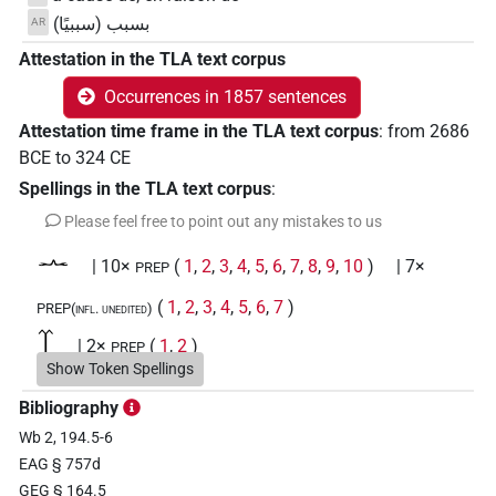
بسبب (سببيًا)
AR
Attestation in the TLA text corpus
Occurrences in 1857 sentences
Attestation time frame in the TLA text corpus
:
from
2686
BCE
to
324
CE
Spellings in the TLA text corpus
:
Please feel free to point out any mistakes to us
𓂜
| 10×
(
1
,
2
,
3
,
4
,
5
,
6
,
7
,
8
,
9
,
10
)
| 7×
PREP
(
1
,
2
,
3
,
4
,
5
,
6
,
7
)
PREP(infl. unedited)
𓄱
| 2×
(
1
,
2
)
PREP
Show Token Spellings
𓅓
| 32×
(e.g.
1
,
2
,
3
,
4
,
5
,
6
,
7
,
8
,
9
,
10
,
11
)
PREP
Bibliography
Wb 2, 194.5-6
𓅨𓂋𓏏𓈖
| 1×
(
1
)
PREP
EAG § 757d
GEG § 164.5