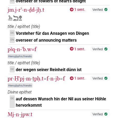
overseer of fowlers of heart's delight
EN
(
1
,
2
,
3
,
4
)
PREP:stpr
jm.j-rʾ-n-ḏd-jḫ.t
1 sent.
Verified
𓏌𓏤
| 1×
(
1
)
PREP
𓅓𓂋𓆓𓂧𓐍𓏏
title / epithet
(
title
)
𓐝
| 11×
(
1
,
2
,
3
,
4
,
5
,
6
,
7
,
8
,
9
,
10
,
11
)
PREP
Vorsteher für das Ansagen von Dingen
DE
overseer of announcing matters
𓣧
EN
| 1×
(
1
)
PREP
pꜣq-n-ꜥb.w=f
1 sent.
Verified
𓧂
| 1×
(
1
)
PREP
Hieroglyphic/hieratic
title / epithet
(
title
)
𓈖
⸮?
der wegen seiner Reinheit dünn ist
| 1×
(
1
)
DE
PREP
pr-Ḥꜥpj-m-ṯpḥ.t=f-n-jb=f
1 sent.
Verified
[]𓈖[]
| 1×
(
1
)
PREP
Hieroglyphic/hieratic
Divine epithet
⸮𓈖?
| 1×
(
1
)
| 1×
(
1
)
PREP
PREP
auf dessen Wunsch hin der Nil aus seiner Höhle
DE
hervorkommt
𓂋
| 1×
(
1
)
PREP
Mj-n-jpw.t
Verified