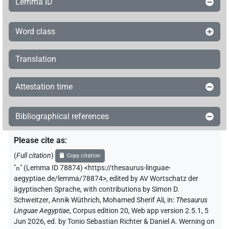
Lemma ID
Word class
Translation
Attestation time
Bibliographical references
Please cite as
:
(
Full citation
)
Copy citation
"
n
"
(Lemma ID 78874) <https://thesaurus-linguae-
aegyptiae.de/lemma/78874>
,
edited by AV Wortschatz der
ägyptischen Sprache
,
with contributions by
Simon D.
Schweitzer
,
Annik Wüthrich
,
Mohamed Sherif Ali
,
in
:
Thesaurus
Linguae Aegyptiae
,
Corpus edition 20, Web app version 2.5.1, 5
Jun 2026, ed. by Tonio Sebastian Richter & Daniel A. Werning on