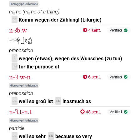
𓂜𓈖
| 1×
(
1
)
| 3×
(
1
,
2
,
3
)
PREP
PREP(infl. unedited)
Hieroglyphic/hieratic
name
(
name of a thing
)
𓈖
| 2×
(
1
,
2
)
PREP
Komm wegen der Zählung! (Liturgie)
DE
n-ꜣb.w
𓊃
4 sent.
Verified
| 1×
(
1
)
PREP(infl. unedited)
𓈖𓋁𓃀𓏲𓀁
𓚠
sic
| 1×
(
1
)
PREP
preposition
wegen (etwas); wegen des Wunsches (zu tun)
DE
for the purpose of
EN
n-ꜥꜣ.w-n
6 sent.
Verified
Hieroglyphic/hieratic
preposition
weil so groß ist
inasmuch as
DE
EN
n-ꜥꜣ.t-n.t
48 sent.
Verified
Hieroglyphic/hieratic
particle
weil so sehr
because so very
DE
EN