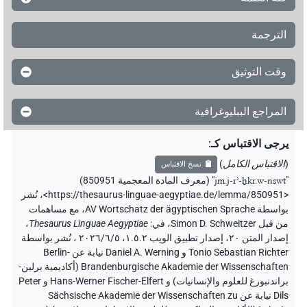
الترجمة
وقت التوثيق
المراجع الببليوغرافية
يرجى الاقتباس كـ
:
(
الاقتباس الكامل
)
نسخ الاقتباس
"
jm.j-rʾ-ẖkr.w-nswt
"
(معرف المادة المعجمية 850951)
<https://thesaurus-linguae-aegyptiae.de/lemma/850951>
،
نُشر
بواسطة AV Wortschatz der ägyptischen Sprache
،
مع مساهمات
من قبل
Simon D. Schweitzer
،
في
:
Thesaurus Linguae Aegyptiae
،
إصدار المتن ٢٠، إصدار تطبيق الويب ۱.٥.٢، ٢٠٢٦/٦/٥ ، نُشر بواسطة
Tonio Sebastian Richter و Daniel A. Werning نيابة عن Berlin-
Brandenburgische Akademie der Wissenschaften (أكاديمية برلين-
براندنبورغ للعلوم والإنسانيات) و Hans-Werner Fischer-Elfert و Peter
Dils نيابة عن Sächsische Akademie der Wissenschaften zu