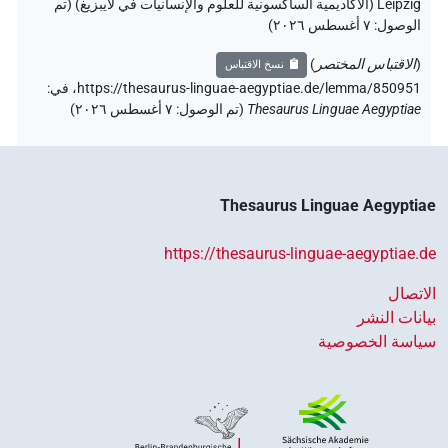
Leipzig (الأكاديمية الساكسونية للعلوم والإنسانيات في لايبزيغ) (تم
الوصول:
٧ أغسطس ٢٠٢٦
)
(
الاقتباس المختصر
)
نسخ الاقتباس
https://thesaurus-linguae-aegyptiae.de/lemma/850951،
في
:
Thesaurus Linguae Aegyptiae
(
تم الوصول
:
٧ أغسطس ٢٠٢٦
)
Thesaurus Linguae Aegyptiae
https://thesaurus-linguae-aegyptiae.de
الاتصال
بيانات النشر
سياسة الخصوصية