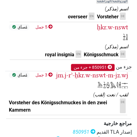
الهيروغليفية/الهيراطيقية
اسم
(
مذكر
)
overseer
Vorsteher
EN
DE
ẖkr.w-nswt
5 جمل
مُصدَّق
𓇓𓏏𓐬
اسم
(
مذكر
)
royal insignia
Königsschmuck
EN
DE
جزء من
850951 + جزء من
jm.j-rʾ-ẖkr.w-nswt-m-jz.wj
3 جمل
مُصدَّق
𓅓𓂋𓇓𓏏𓐭𓅓𓇋𓇩𓊃𓉐𓉐
لقب / نعت
(
لقب
)
Vorsteher des Königsschmuckes in den zwei
DE
Kammern
مراجع خارجية
إصدار‏ ‏TLA‏ القديم
850951