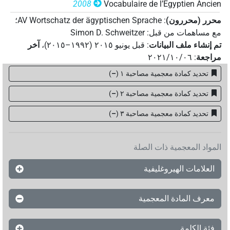
2008
Vocabulaire de l’Égyptien Ancien
محرر (محررون)
:
AV Wortschatz der ägyptischen Sprache
؛
مع مساهمات من قبل
:
Simon D. Schweitzer
تم إنشاء ملف البيانات
:
قبل يونيو ۲۰۱٥ (۱۹۹۲–۲۰۱٥)
،
آخر
مراجعة
:
٢٠٢١/١٠/٠٦
تحديد كمادة معجمية مصاحبة ١
(
–
)
تحديد كمادة معجمية مصاحبة ٢
(
–
)
تحديد كمادة معجمية مصاحبة ۳
(
–
)
المواد المعجمية ذات الصلة
العلامات الهيروغليفية
معرف المادة المعجمية
فئة الكلمة