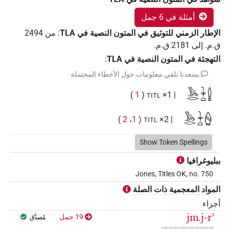
أمثلة في 6 جمل
الإطار الزمني للتوثيق في المتون النصية في ‏TLA
:
من
2494
ق.م.
إلى
2181
ق.م.
التهجئة في المتون النصية في TLA
:
يسعدنا تلقي معلومات حول الأخطاء المحتملة
𓅓𓂋𓇓𓏏𓐬
)
1
(
| 1×
TITL
𓅓𓂋𓇓𓏏𓐭
)
2
،
1
(
| 2×
TITL
Show Token Spellings
ببليوغرافيا
Jones, Titles OK, no. 750
المواد المعجمية ذات الصلة
أجزاء
jm.j-rʾ
19 جمل
مُصدَّق