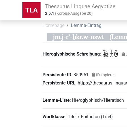
Thesaurus Linguae Aegyptiae
TLA
2.5.1
(
Korpus-Ausgabe
20
)
Homepage
Lemma-Eintrag
jm.j-rʾ-ẖkr.w-nswt
(Lemm
𓅓𓂋𓇓𓏏𓐭
Hieroglyphische Schreibung
:
Persistente ID
:
850951
ID kopieren
Persistente URL
:
https://thesaurus-ling
Lemma-Liste
:
Hieroglyphisch/Hieratisch
Wortklasse
:
Titel / Epitheton
(
Titel
)