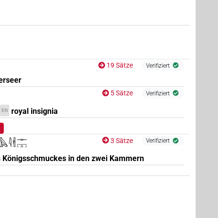
19 Sätze
Verifiziert
erseer
5 Sätze
Verifiziert
royal insignia
EN
3 Sätze
𓅓𓇋𓇩𓊃𓉐𓉐
Verifiziert
s Königsschmuckes in den zwei Kammern