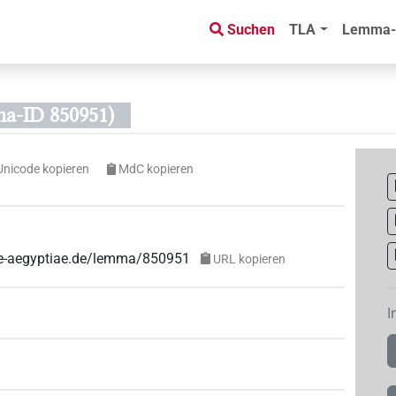
Suchen
TLA
Lemma-
a-ID 850951)
Unicode kopieren
MdC kopieren
uae-aegyptiae.de/lemma/850951
URL kopieren
I