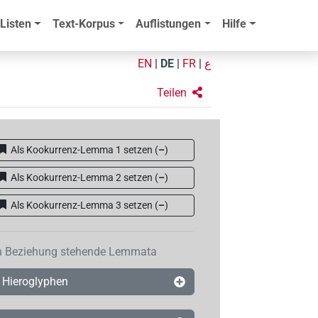
Listen
Text-Korpus
Auflistungen
Hilfe
EN
|
DE
|
FR
|
ع
Teilen
Als Kookurrenz-Lemma 1 setzen
(
–
)
Als Kookurrenz-Lemma 2 setzen
(
–
)
Als Kookurrenz-Lemma 3 setzen
(
–
)
n Beziehung stehende Lemmata
Hieroglyphen