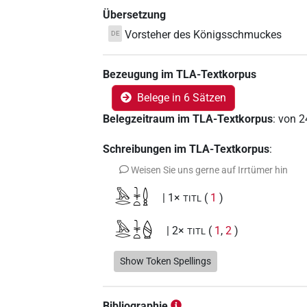
Übersetzung
Vorsteher des Königsschmuckes
DE
Bezeugung im TLA-Textkorpus
Belege in 6 Sätzen
Belegzeitraum im TLA-Textkorpus
:
von
2
Schreibungen im TLA-Textkorpus
:
Weisen Sie uns gerne auf Irrtümer hin
𓅓𓂋𓇓𓏏𓐬
| 1×
(
1
)
TITL
𓅓𓂋𓇓𓏏𓐭
| 2×
(
1
,
2
)
TITL
Show Token Spellings
Bibliographie