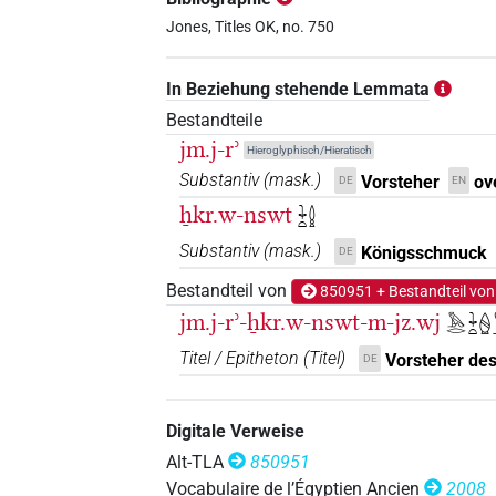
Jones, Titles OK, no. 750
In Beziehung stehende Lemmata
Bestandteile
jm.j-rʾ
Hieroglyphisch/Hieratisch
Substantiv
(
mask.
)
Vorsteher
ov
DE
EN
ẖkr.w-nswt
𓇓𓏏𓐬
Substantiv
(
mask.
)
Königsschmuck
DE
Bestandteil von
850951 + Bestandteil von
jm.j-rʾ-ẖkr.w-nswt-m-jz.wj
𓅓𓂋𓇓𓏏
Titel / Epitheton
(
Titel
)
Vorsteher de
DE
Digitale Verweise
Alt-TLA
850951
Vocabulaire de l’Égyptien Ancien
2008