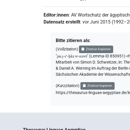
Editor:innen
:
AV Wortschatz der ägyptisc
Datensatz erstellt
:
vor Juni 2015 (1992–
Bitte zitieren als
:
(
Vollzitation
)
Zitation kopieren
"
jm.j-rʾ-ẖkr.w-nswt
"
(Lemma-ID 850951) <h
Mitarbeit von
Simon D. Schweitzer
,
in
:
The
& Daniel A. Werning im Auftrag der Berli
Sächsischen Akademie der Wissenschaften
(
Kurzzitation
)
Zitation kopieren
https://thesaurus-linguae-aegyptiae.d
Thesaurus Linguae Aegyptiae