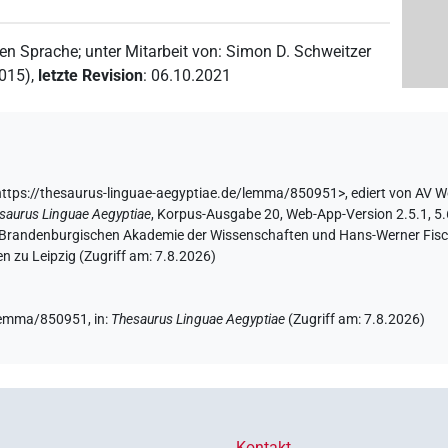
hen Sprache
;
unter Mitarbeit von
:
Simon D. Schweitzer
2015)
,
letzte Revision
:
06.10.2021
ttps://thesaurus-linguae-aegyptiae.de/lemma/850951>
,
ediert von AV 
saurus Linguae Aegyptiae
,
Korpus-Ausgabe 20, Web-App-Version 2.5.1, 5.6
n-Brandenburgischen Akademie der Wissenschaften und Hans-Werner Fische
 zu Leipzig (Zugriff am:
7.8.2026
)
e/lemma/850951,
in
:
Thesaurus Linguae Aegyptiae
(
Zugriff am
:
7.8.2026
)
Kontakt