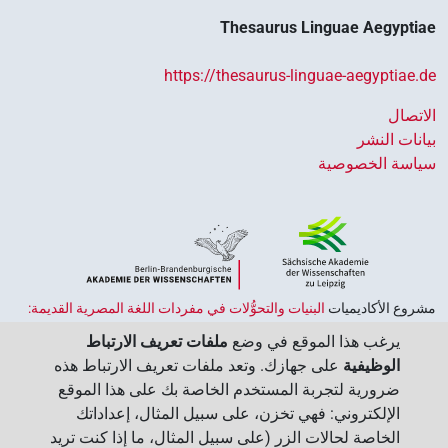
Thesaurus Linguae Aegyptiae
https://thesaurus-linguae-aegyptiae.de
الاتصال
بيانات النشر
سياسة الخصوصية
مشروع الأكاديميات ‏
البنيات والتحوُّلات في مفردات اللغة المصرية القديمة:
حضارة النصوص والمعرفة في مصر القديمة
هو جزء من
برنامج الاكاديميات
يرغب هذا الموقع في وضع
ملفات تعريف الارتباط
الممول من قبل الحكومة الاتحادية وحكومات الولايات بجمهورية ألمانيا
الوظيفية
على جهازك. وتعد ملفات تعريف الارتباط هذه
الاتحادية، وهو يهدف إلى الحفاظ على تراثنا الثقافي واسترجاعه واستكشافه.
ضرورية لتجربة المستخدم الخاصة بك على هذا الموقع
يُنسَّق البرنامج من قِبل
اتحاد الأكاديميات الألمانية للعلوم والإنسانيات
‏.
الإلكتروني: فهي تخزن، على سبيل المثال، إعداداتك
الخاصة لحالات الزر (على سبيل المثال، ما إذا كنت تريد