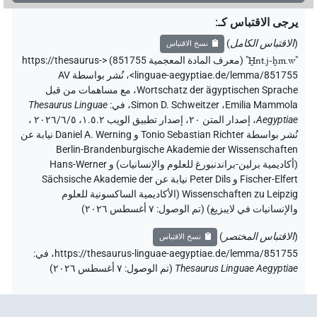
يرجى الاقتباس كـ
:
(
الاقتباس الكامل
)
نسخ الاقتباس
"
Ḫnt.j-ḫm.w
"
(معرف المادة المعجمية 851755) <https://thesaurus-
linguae-aegyptiae.de/lemma/851755>
،
نُشر بواسطة AV
Wortschatz der ägyptischen Sprache
،
مع مساهمات من قبل
Emilia Mammola
،
Simon D. Schweitzer
،
في
:
Thesaurus Linguae
Aegyptiae
،
إصدار المتن ٢٠، إصدار تطبيق الويب ۱.٥.٢، ٢٠٢٦/٦/٥ ،
نُشر بواسطة Tonio Sebastian Richter و Daniel A. Werning نيابة عن
Berlin-Brandenburgische Akademie der Wissenschaften
(أكاديمية برلين-براندنبورغ للعلوم والإنسانيات) و Hans-Werner
Fischer-Elfert و Peter Dils نيابة عن Sächsische Akademie der
Wissenschaften zu Leipzig (الأكاديمية الساكسونية للعلوم
والإنسانيات في لايبزيغ) (تم الوصول:
٧ أغسطس ٢٠٢٦
)
(
الاقتباس المختصر
)
نسخ الاقتباس
https://thesaurus-linguae-aegyptiae.de/lemma/851755،
في
:
Thesaurus Linguae Aegyptiae
(
تم الوصول
:
٧ أغسطس ٢٠٢٦
)