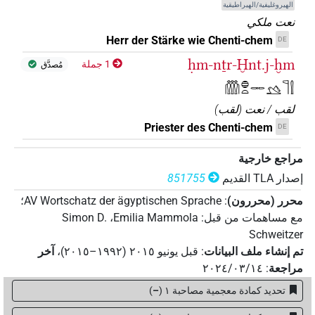
الهيروغليفية/الهيراطيقية
نعت ملكي
Herr der Stärke wie Chenti-chem
DE
ḥm-nṯr-Ḫnt.j-ḫm
1 جملة
مُصدَّق
𓏃𓐍𓏏𓋉𓅎𓊹𓍛
لقب / نعت
(
لقب
)
Priester des Chenti-chem
DE
مراجع خارجية
إصدار‏ ‏TLA‏ القديم
851755
محرر (محررون)
:
AV Wortschatz der ägyptischen Sprache
؛
مع مساهمات من قبل
:
Emilia Mammola
،
Simon D.
Schweitzer
تم إنشاء ملف البيانات
:
قبل يونيو ۲۰۱٥ (۱۹۹۲–۲۰۱٥)
،
آخر
مراجعة
:
٢٠٢٤/٠٣/١٤
تحديد كمادة معجمية مصاحبة ١
(
–
)