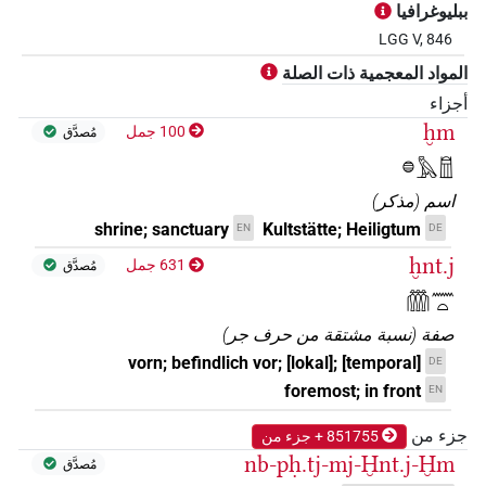
ببليوغرافيا
LGG V, 846
المواد المعجمية ذات الصلة
أجزاء
ḫm
100 جمل
مُصدَّق
𓐍𓅓𓉯
اسم
(
مذكر
)
shrine; sanctuary
Kultstätte; Heiligtum
EN
DE
ḫnt.j
631 جمل
مُصدَّق
𓏃𓈖𓏏
صفة
(
نسبة مشتقة من حرف جر
)
vorn; befindlich vor; [lokal]; [temporal]
DE
foremost; in front
EN
جزء من
851755 + جزء من
nb-pḥ.tj-mj-Ḫnt.j-Ḫm
مُصدَّق