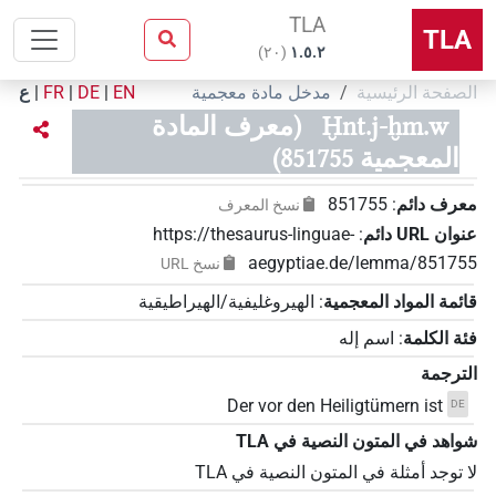
TLA
TLA
)
٢٠
(
۱.٥.٢
الصفحة الرئيسية
مدخل مادة معجمية
EN
|
DE
|
FR
|
ع
Ḫnt.j-ḫm.w
(معرف المادة
المعجمية 851755)
معرف دائم
:
851755
نسخ المعرف
عنوان‏ ‏URL‏ دائم
:
https://thesaurus-linguae-
aegyptiae.de/lemma/851755
نسخ‏ ‏URL
قائمة المواد المعجمية
:
الهيروغليفية/الهيراطيقية
فئة الكلمة
:
اسم إله
الترجمة
Der vor den Heiligtümern ist
DE
شواهد في المتون النصية في ‏TLA
لا توجد أمثلة في المتون النصية في ‏TLA