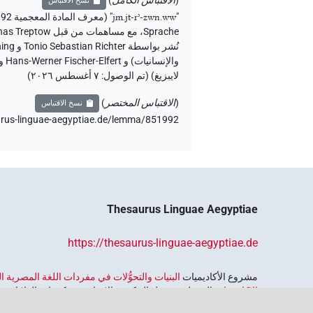
(
الاقتباس الكامل
)
نسخ الاقتباس
"
jm.jt-rʾ-zwn.ww
"
(معرف المادة المعجمية 851992) <https://thesaurus-linguae-aegyptiae.de/lemma/851992>
Sprache
،
مع مساهمات من قبل
nas Treptow
لايبزيغ) (تم الوصول:
٧ أغسطس ٢٠٢٦
)
(
الاقتباس المختصر
)
نسخ الاقتباس
urus-linguae-aegyptiae.de/lemma/851992،
Thesaurus Linguae Aegyptiae
https://thesaurus-linguae-aegyptiae.de
مشروع الأكاديميات ‏
البنيات والتحوُّلات في مفردات اللغة المصرية
الاكاديميات
الممول من قبل الحكومة الاتحادية وحكومات الولايات بجمه
واسترجاعه واستكشافه. يُنسَّق البرنامج من قِبل
اتحاد الأكاديميات ا