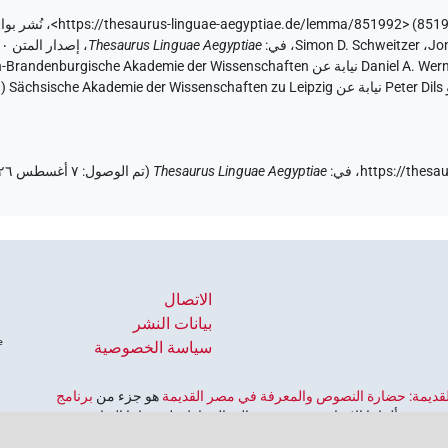
،
Jo
،
Simon D. Schweitzer
،
في
:
Thesaurus Linguae Aegyptiae
،
والإنس
https://thesa
في
:
Thesaurus Linguae Aegyptiae
(
تم الوصول
:
٧ أغسطس ٢٠٢٦
الاتصال
بيانات النشر
سياسة الخصوصية
 القديمة: حضارة النصوص والمعرفة في مصر القديمة
هو جزء من
برنامج
ورية ألمانيا الاتحادية، وهو يهدف إلى الحفاظ على تراثنا الثقافي
لألمانية للعلوم والإنسانيات
‏.