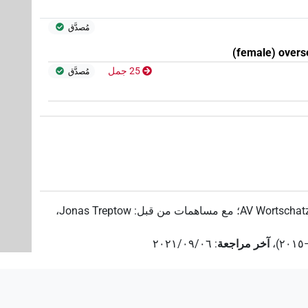
مُصدَّق
(female) overs
25 جمل
مُصدَّق
AV Wortschatz
؛
مع مساهمات من قبل
:
Jonas Treptow
،
،
آخر مراجعة
:
٢٠٢١/٠٩/٠٦