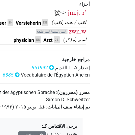
أجزاء
jm.jt-rʾ
𓅓𓏏𓂋
لقب / نعت
(
لقب
)
eer
Vorsteherin
EN
DE
zwn.w
الهيروغليفية/الهيراطيقية
اسم
(
مذكر
)
physician
Arzt
EN
DE
مراجع خارجية
إصدار‏ ‏TLA‏ القديم
851992
6385
Vocabulaire de l’Égyptien Ancien
محرر (محررون)
:
 der ägyptischen Sprache
Simon D. Schweitzer
تم إنشاء ملف البيانات
:
قبل يونيو ۲۰۱٥ (۱۹۹۲–۲۰۱٥)
يرجى الاقتباس كـ
: