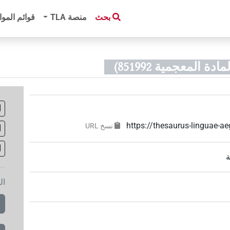
بحث
منصة‏ ‏TLA
قوائم الموا
ة المعجمية 851992)
https://thesaurus-linguae-
نسخ‏ ‏URL
ة
ال