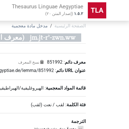
Thesaurus Linguae Aegyptiae
TLA
۱.٥.٢
(
إصدار المتن
٢٠
)
الصفحة الرئيسية
مدخل مادة معجمية
jm.jt-rʾ-zwn.ww
(معرف الماد
معرف دائم
:
851992
نسخ المعرف
عنوان‏ ‏URL‏ دائم
:
aegyptiae.de/lemma/851992
قائمة المواد المعجمية
:
الهيروغليفية/الهيراطيقي
فئة الكلمة
:
لقب / نعت
(
لقب
)
الترجمة