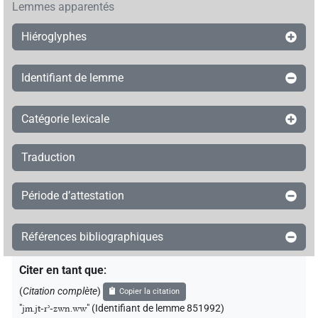
Lemmes apparentés
Hiéroglyphes
Identifiant de lemme
Catégorie lexicale
Traduction
Période d’attestation
Références bibliographiques
Citer en tant que
:
(
Citation complète
)
Copier la citation
"
jm.jt-rʾ-zwn.ww
"
(Identifiant de lemme 851992)