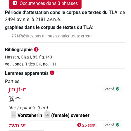
Occurrences dans 3 phrases
Période d’attestation dans le corpus de textes du TLA
:
de
2494
av. n. è.
à
2181
av. n. è.
graphies dans le corpus de textes du TLA
:
N’hésitez pas à nous signaler toute erreur
Bibliographie
Hassan, Giza I, 83, fig.143
vgl. Jones, Titles OK, no. 1111
Lemmes apparentés
Parties
jm.jt-rʾ
Vérifié
𓅓𓏏𓂋
titre / épithète
(
titre
)
Vorsteherin
(female) overseer
DE
EN
zwn.w
25 sent.
Vérifié