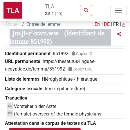
TLA
TLA
2.5.1
(
20
)
Accueil
Entrée de lemme
EN
|
DE
|
FR
|
ع
jm.jt-rʾ-zwn.ww
(Identifiant de
lemme 851992)
Identifiant permanent
:
851992
Copier ID
URL permanente
:
https://thesaurus-linguae-
aegyptiae.de/lemma/851992
Copier URL
Liste de lemmes
:
Hiéroglyphique / hiératique
Catégorie lexicale
:
titre / épithète
(
titre
)
Traduction
Vorsteherin der Ärzte
DE
(female) overseer of the female physicians
EN
Attestation dans le corpus de textes du TLA