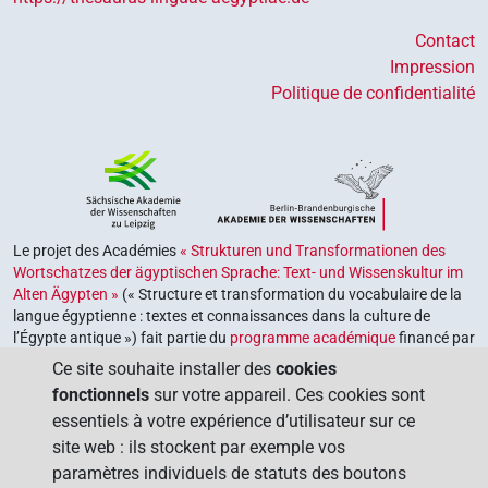
Contact
Impression
Politique de confidentialité
Le projet des Académies
« Strukturen und Transformationen des
Wortschatzes der ägyptischen Sprache: Text- und Wissenskultur im
Alten Ägypten »
(« Structure et transformation du vocabulaire de la
langue égyptienne : textes et connaissances dans la culture de
l’Égypte antique ») fait partie du
programme académique
financé par
le gouvernement fédéral et les gouvernements des Länder de la
Ce site souhaite installer des
cookies
République fédérale d’Allemagne, dont le but est de préserver,
fonctionnels
sur votre appareil. Ces cookies sont
retrouver et explorer notre héritage culturel. Le programme est
essentiels à votre expérience d’utilisateur sur ce
coordonné par l’
Union des académies allemandes des sciences et
site web : ils stockent par exemple vos
des lettres
.
paramètres individuels de statuts des boutons