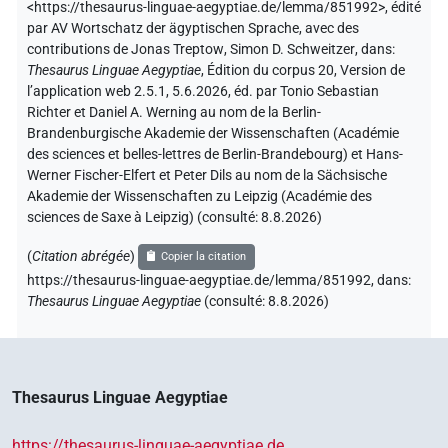
<https://thesaurus-linguae-aegyptiae.de/lemma/851992>
,
édité
par AV Wortschatz der ägyptischen Sprache
,
avec des
contributions de
Jonas Treptow
,
Simon D. Schweitzer
,
dans
:
Thesaurus Linguae Aegyptiae
,
Édition du corpus 20, Version de
l’application web 2.5.1, 5.6.2026, éd. par Tonio Sebastian
Richter et Daniel A. Werning au nom de la Berlin-
Brandenburgische Akademie der Wissenschaften (Académie
des sciences et belles-lettres de Berlin-Brandebourg) et Hans-
Werner Fischer-Elfert et Peter Dils au nom de la Sächsische
Akademie der Wissenschaften zu Leipzig (Académie des
sciences de Saxe à Leipzig) (consulté:
8.8.2026
)
(
Citation abrégée
)
Copier la citation
https://thesaurus-linguae-aegyptiae.de/lemma/851992,
dans
:
Thesaurus Linguae Aegyptiae
(
consulté
:
8.8.2026
)
Thesaurus Linguae Aegyptiae
https://thesaurus-linguae-aegyptiae.de