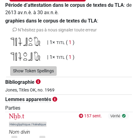
Période d’attestation dans le corpus de textes du TLA
:
de
2613
av. n. è.
à
30
av. n. è.
graphies dans le corpus de textes du TLA
:
N’hésitez pas à nous signaler toute erreur
𓊹𓍛𓇑𓃀𓏌𓏏𓵹
| 1×
(
1
)
TITL
𓊹𓍛𓇑𓏌𓏏𓃀𓵹
| 1×
(
1
)
TITL
𓴄𓊹𓍛
Show Token Spellings
| 1×
(
1
)
TITL
Bibliographie
Jones, Titles OK, no. 1969
Lemmes apparentés
Parties
Nḫb.t
157 sent.
Vérifié
Hiéroglyphique / hiératique
Nom divin