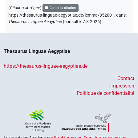
(
Citation abrégée
)
Copier la citation
https://thesaurus-linguae-aegyptiae.de/lemma/852001,
dans
:
Thesaurus Linguae Aegyptiae
(
consulté
:
7.8.2026
)
Thesaurus Linguae Aegyptiae
https://thesaurus-linguae-aegyptiae.de
Contact
Impression
Politique de confidentialité
Le projet des Académies
« Strukturen und Transformationen des