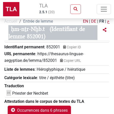
TLA
TLA
2.5.1
(
20
)
Accueil
Entrée de lemme
EN
|
DE
|
FR
|
ع
ḥm-nṯr-Nḫb.t
(Identifiant de
lemme 852001)
Identifiant permanent
:
852001
Copier ID
URL permanente
:
https://thesaurus-linguae-
aegyptiae.de/lemma/852001
Copier URL
Liste de lemmes
:
Hiéroglyphique / hiératique
Catégorie lexicale
:
titre / épithète
(
titre
)
Traduction
Priester der Nechbet
DE
Attestation dans le corpus de textes du TLA
Occurrences dans 6 phrases