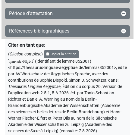
Période d’attestation
Références bibliographiques
Citer en tant que
:
(
Citation complète
)
Copier la citation
"
ḥm-nṯr-Nḫb.t
"
(Identifiant de lemme 852001)
<https://thesaurus-linguae-aegyptiae.de/lemma/852001>
,
édité
par AV Wortschatz der ägyptischen Sprache
,
avec des
contributions de
Sophie Diepold
,
Simon D. Schweitzer
,
dans
:
Thesaurus Linguae Aegyptiae
,
Édition du corpus 20, Version de
l’application web 2.5.1, 5.6.2026, éd. par Tonio Sebastian
Richter et Daniel A. Werning au nom de la Berlin-
Brandenburgische Akademie der Wissenschaften (Académie
des sciences et belles-lettres de Berlin-Brandebourg) et Hans-
Werner Fischer-Elfert et Peter Dils au nom de la Sächsische
Akademie der Wissenschaften zu Leipzig (Académie des
sciences de Saxe à Leipzig) (consulté:
7.8.2026
)