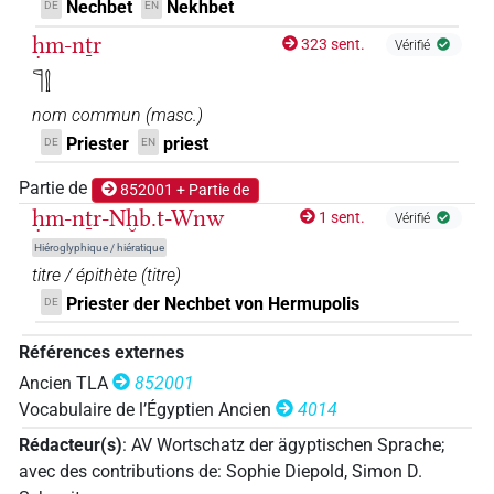
Nechbet
Nekhbet
DE
EN
ḥm-nṯr
323 sent.
Vérifié
𓊹𓍛
nom commun
(
masc.
)
Priester
priest
DE
EN
Partie de
852001 + Partie de
ḥm-nṯr-Nḫb.t-Wnw
1 sent.
Vérifié
Hiéroglyphique / hiératique
titre / épithète
(
titre
)
Priester der Nechbet von Hermupolis
DE
Références externes
Ancien TLA
852001
Vocabulaire de l’Égyptien Ancien
4014
Rédacteur(s)
:
AV Wortschatz der ägyptischen Sprache
;
avec des contributions de
:
Sophie Diepold
,
Simon D.