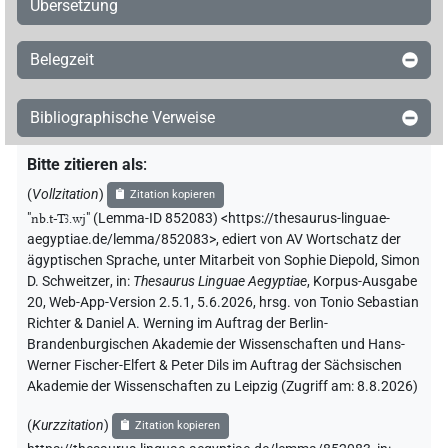
Übersetzung
Belegzeit
Bibliographische Verweise
Bitte zitieren als
:
(
Vollzitation
)
Zitation kopieren
"
nb.t-Tꜣ.wj
"
(Lemma-ID 852083) <https://thesaurus-linguae-
aegyptiae.de/lemma/852083>
,
ediert von AV Wortschatz der
ägyptischen Sprache
,
unter Mitarbeit von
Sophie Diepold
,
Simon
D. Schweitzer
,
in
:
Thesaurus Linguae Aegyptiae
,
Korpus-Ausgabe
20, Web-App-Version 2.5.1, 5.6.2026, hrsg. von Tonio Sebastian
Richter & Daniel A. Werning im Auftrag der Berlin-
Brandenburgischen Akademie der Wissenschaften und Hans-
Werner Fischer-Elfert & Peter Dils im Auftrag der Sächsischen
Akademie der Wissenschaften zu Leipzig (Zugriff am:
8.8.2026
)
(
Kurzzitation
)
Zitation kopieren