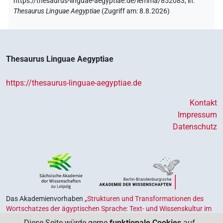
https://thesaurus-linguae-aegyptiae.de/lemma/852083,
in
:
Thesaurus Linguae Aegyptiae
(
Zugriff am
:
8.8.2026
)
Thesaurus Linguae Aegyptiae
https://thesaurus-linguae-aegyptiae.de
Kontakt
Impressum
Datenschutz
Das Akademienvorhaben
„Strukturen und Transformationen des
Wortschatzes der ägyptischen Sprache: Text- und Wissenskultur im
Alten Ägypten‟
ist Teil des von Bund und Ländern geförderten
Diese Seite würde gerne
funktionale Cookies
auf