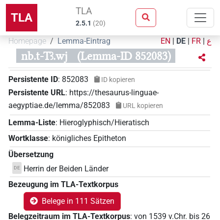
TLA
TLA
2.5.1
(
20
)
Homepage
Lemma-Eintrag
EN
|
DE
|
FR
|
ع
nb.t-Tꜣ.wj
(Lemma-ID 852083)
Persistente ID
:
852083
ID kopieren
Persistente URL
:
https://thesaurus-linguae-
aegyptiae.de/lemma/852083
URL kopieren
Lemma-Liste
:
Hieroglyphisch/Hieratisch
Wortklasse
:
königliches Epitheton
Übersetzung
Herrin der Beiden Länder
DE
Bezeugung im TLA-Textkorpus
Belege in 111 Sätzen
Belegzeitraum im TLA-Textkorpus
:
von
1539
v.Chr.
bis
26