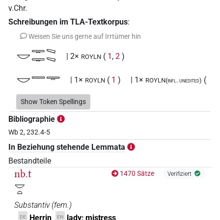
v.Chr.
Schreibungen im TLA-Textkorpus
:
Weisen Sie uns gerne auf Irrtümer hin
𓎟𓇾𓇾𓈅𓈅
| 2×
(
1
,
2
)
ROYLN
𓎟𓇿𓇾
| 1×
(
1
)
| 1×
(
ROYLN
ROYLN(infl. unedited)
1
)
Show Token Spellings
𓎟𓇿𓇾𓈅𓈅
| 1×
(
1
)
ROYLN
Bibliographie
Wb 2, 232.4-5
𓎟𓇿𓇿
| 2×
(
1
,
2
)
| 2×
(
1
,
2
)
ROYLN
ROYLN(infl. unedited)
In Beziehung stehende Lemmata
𓎟𓇿𓇿𓈅𓈅
Bestandteile
| 2×
(
1
,
2
)
ROYLN
nb.t
1470 Sätze
Verifiziert
𓎟𓇿𓻽
| 13×
(z.B.
1
,
2
,
3
,
4
,
5
,
6
,
7
,
8
,
9
,
ROYLN
𓎟𓏏
10
,
11
)
| 11×
(
1
,
2
,
3
,
4
,
5
,
6
,
7
,
8
,
9
,
Substantiv
(
fem.
)
ROYLN(infl. unedited)
10
,
11
)
Herrin
lady; mistress
DE
EN