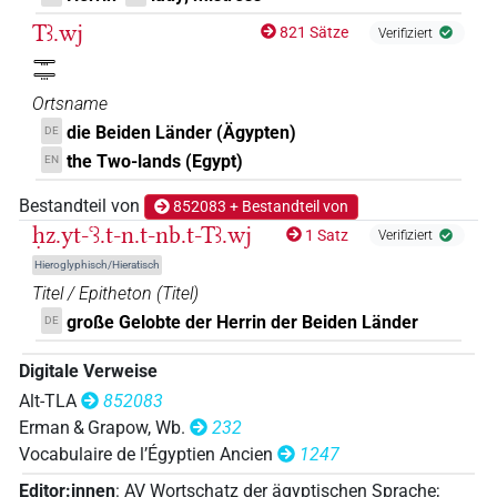
𓎟𓇿𓻽𓜮
Tꜣ.wj
| 1×
(
1
)
ROYLN
821 Sätze
Verifiziert
𓇾𓇾
𓎟𓏏𓇿𓇿
| 1×
(
1
)
ROYLN
Ortsname
die Beiden Länder (Ägypten)
DE
the Two-lands (Egypt)
EN
𓎟𓆣𓆣
| 1×
(
1
)
ROYLN
Bestandteil von
852083 + Bestandteil von
𓎟𓇿[]
| 1×
(
1
)
ROYLN
ḥz.yt-ꜥꜣ.t-n.t-nb.t-Tꜣ.wj
1 Satz
Verifiziert
Hieroglyphisch/Hieratisch
Titel / Epitheton
(
Titel
)
große Gelobte der Herrin der Beiden Länder
DE
Digitale Verweise
Alt-TLA
852083
Erman & Grapow, Wb.
232
Vocabulaire de l’Égyptien Ancien
1247
Editor:innen
:
AV Wortschatz der ägyptischen Sprache
;