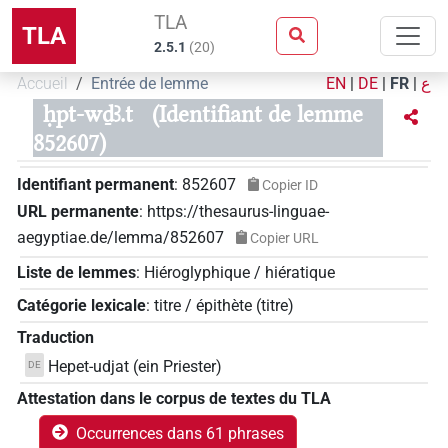
TLA
TLA
2.5.1
(
20
)
Accueil
Entrée de lemme
EN
|
DE
|
FR
|
ع
ḥpt-wḏꜣ.t
(Identifiant de lemme
852607)
Identifiant permanent
:
852607
Copier ID
URL permanente
:
https://thesaurus-linguae-
aegyptiae.de/lemma/852607
Copier URL
Liste de lemmes
:
Hiéroglyphique / hiératique
Catégorie lexicale
:
titre / épithète
(
titre
)
Traduction
Hepet-udjat (ein Priester)
DE
Attestation dans le corpus de textes du TLA
Occurrences dans 61 phrases