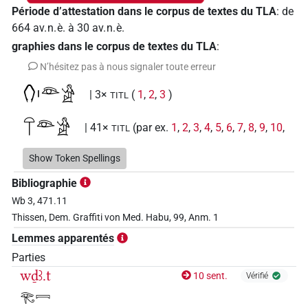
Période d’attestation dans le corpus de textes du TLA
:
de
664
av. n. è.
à
30
av. n. è.
graphies dans le corpus de textes du TLA
:
N’hésitez pas à nous signaler toute erreur
𓂘𓏤𓁻𓀀
| 3×
(
1
,
2
,
3
)
TITL
𓋼𓁻𓀀
| 41×
(par ex.
1
,
2
,
3
,
4
,
5
,
6
,
7
,
8
,
9
,
10
,
TITL
11
)
Show Token Spellings
D190
Bibliographie
| 2×
(
1
,
2
)
TITL
Wb 3, 471.11
D190
var
| 1×
(
1
)
TITL
Thissen, Dem. Graffiti von Med. Habu, 99, Anm. 1
Lemmes apparentés
𓁻𓀀
D199
| 2×
(
1
,
2
)
TITL
Parties
wḏꜣ.t
10 sent.
Vérifié
D374
| 13×
(par ex.
1
,
2
,
3
,
4
,
5
,
6
,
7
,
8
,
9
,
10
,
11
)
TITL
𓂀𓇯