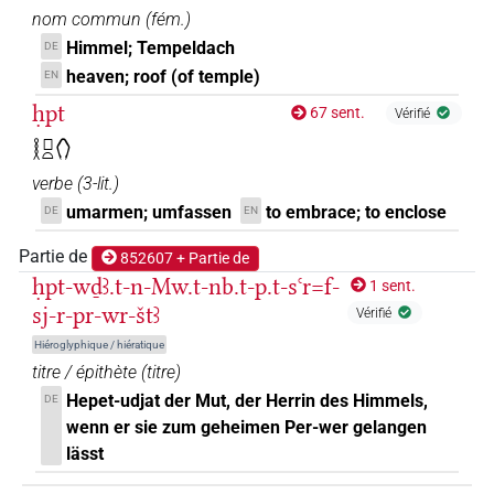
𓏏
D374
| 1×
(
1
)
TITL
nom commun
(
fém.
)
Himmel; Tempeldach
DE
heaven; roof (of temple)
EN
ḥpt
67 sent.
Vérifié
𓎛𓊪𓏏𓂘
verbe
(
3-lit.
)
umarmen; umfassen
to embrace; to enclose
DE
EN
Partie de
852607 + Partie de
ḥpt-wḏꜣ.t-n-Mw.t-nb.t-p.t-sꜥr=f-
1 sent.
sj-r-pr-wr-štꜣ
Vérifié
Hiéroglyphique / hiératique
titre / épithète
(
titre
)
Hepet-udjat der Mut, der Herrin des Himmels,
DE
wenn er sie zum geheimen Per-wer gelangen
lässt