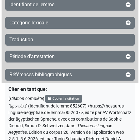
Identifiant de lemme
Catégorie lexicale
Traduction
Période d’attestation
Références bibliographiques
Citer en tant que
:
(
Citation complète
)
Copier la citation
"
ḥpt-wḏꜣ.t
"
(Identifiant de lemme 852607) <https://thesaurus-
linguae-aegyptiae.de/lemma/852607>
,
édité par AV Wortschatz
der ägyptischen Sprache
,
avec des contributions de
Sophie
Diepold
,
Simon D. Schweitzer
,
dans
:
Thesaurus Linguae
Aegyptiae
,
Édition du corpus 20, Version de l’application web
2.5.1, 5.6.2026, éd. par Tonio Sebastian Richter et Daniel A.