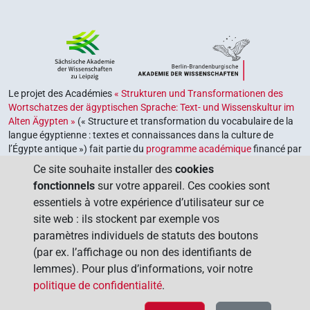
Le projet des Académies
« Strukturen und Transformationen des
Wortschatzes der ägyptischen Sprache: Text- und Wissenskultur im
Alten Ägypten »
(« Structure et transformation du vocabulaire de la
langue égyptienne : textes et connaissances dans la culture de
l’Égypte antique ») fait partie du
programme académique
financé par
le gouvernement fédéral et les gouvernements des Länder de la
Ce site souhaite installer des
cookies
République fédérale d’Allemagne, dont le but est de préserver,
fonctionnels
sur votre appareil. Ces cookies sont
retrouver et explorer notre héritage culturel. Le programme est
essentiels à votre expérience d’utilisateur sur ce
coordonné par l’
Union des académies allemandes des sciences et
site web : ils stockent par exemple vos
des lettres
.
paramètres individuels de statuts des boutons
(par ex. l’affichage ou non des identifiants de
lemmes). Pour plus d’informations, voir notre
politique de confidentialité
.