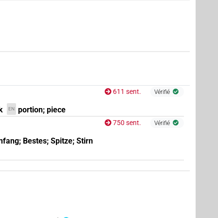
611 sent.
Vérifié
k
portion; piece
EN
750 sent.
Vérifié
fang; Bestes; Spitze; Stirn