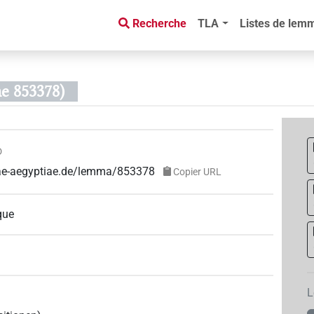
Recherche
TLA
Listes de lem
me 853378)
D
guae-aegyptiae.de/lemma/853378
Copier URL
que
L