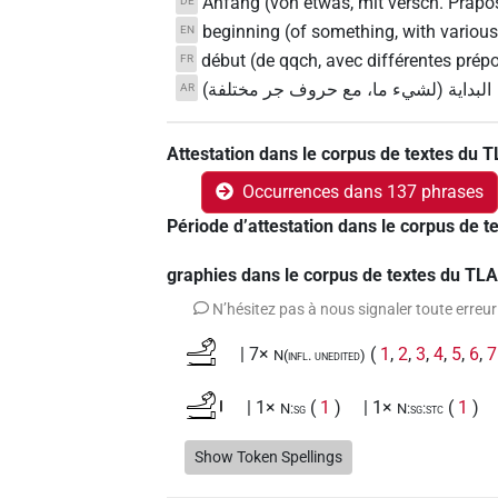
Anfang (von etwas, mit versch. Präpo
DE
beginning (of something, with various
EN
début (de qqch, avec différentes prépo
FR
البداية (لشيء ما، مع حروف جر مختلفة)
AR
Attestation dans le corpus de textes du 
Occurrences dans 137 phrases
Période d’attestation dans le corpus de 
graphies dans le corpus de textes du TL
N’hésitez pas à nous signaler toute erreur
𓄂𓂝
| 7×
(
1
,
2
,
3
,
4
,
5
,
6
,
7
N(infl. unedited)
𓄂𓂝𓏤
| 1×
(
1
)
| 1×
(
1
)
N:sg
N:sg:stc
𓄂𓏏𓏤
Show Token Spellings
| 1×
(
1
)
N:sg