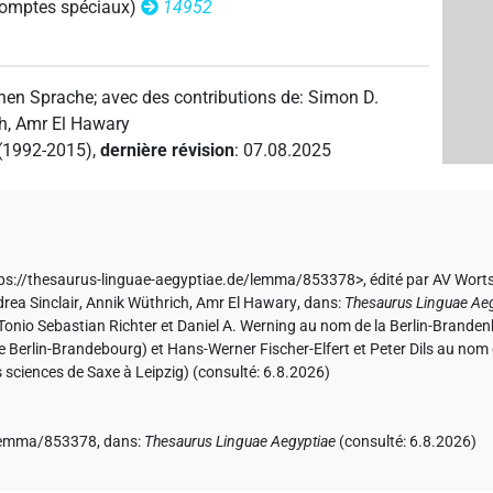
 comptes spéciaux)
14952
chen Sprache
;
avec des contributions de
:
Simon D.
h
,
Amr El Hawary
 (1992-2015)
,
dernière révision
:
07.08.2025
ttps://thesaurus-linguae-aegyptiae.de/lemma/853378>
,
édité par AV Wort
rea Sinclair
,
Annik Wüthrich
,
Amr El Hawary
,
dans
:
Thesaurus Linguae Ae
ar Tonio Sebastian Richter et Daniel A. Werning au nom de la Berlin-Bran
de Berlin-Brandebourg) et Hans-Werner Fischer-Elfert et Peter Dils au no
sciences de Saxe à Leipzig) (consulté:
6.8.2026
)
e/lemma/853378,
dans
:
Thesaurus Linguae Aegyptiae
(
consulté
:
6.8.2026
)