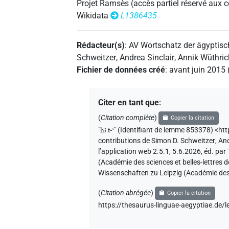
Projet Ramsès (accès partiel réservé aux
Wikidata
L1386435
Rédacteur(s)
:
AV Wortschatz der ägyptis
Schweitzer
,
Andrea Sinclair
,
Annik Wüthric
Fichier de données créé
:
avant juin 2015
Citer en tant que
:
(
Citation complète
)
Copier la citation
"
ḥꜣ.t-ꜥ
"
(Identifiant de lemme 853378) <h
contributions de
Simon D. Schweitzer
,
And
l’application web 2.5.1, 5.6.2026, éd. p
(Académie des sciences et belles-lettres 
Wissenschaften zu Leipzig (Académie des 
(
Citation abrégée
)
Copier la citation
https://thesaurus-linguae-aegyptiae.d