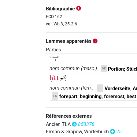
Bibliographie
FCD 162
[]𓂝
| 1×
(
1
)
N:sg
vgl. Wb 3, 25.2-6
𓄂[]
| 1×
(
1
)
N:sg
Lemmes apparentés
Parties
ꜥ
𓂝𓏤
nom commun
(
masc.
)
Portion; Stüc
DE
ḥꜣ.t
𓄂𓏏𓏤
nom commun
(
fém.
)
Vorderseite; An
DE
forepart; beginning; foremost; best
EN
Références externes
Ancien TLA
853378
Erman & Grapow, Wörterbuch
25