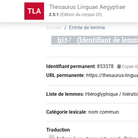
Thesaurus Linguae Aegyptiae
TLA
2.5.1
(
Édition du corpus
20
)
Accueil
Entrée de lemme
ḥꜣ.t-ꜥ
(Identifiant de lem
Identifiant permanent
:
853378
Copier I
URL permanente
:
https://thesaurus-lin
Liste de lemmes
:
Hiéroglyphique / hiérati
Catégorie lexicale
:
nom commun
Traduction