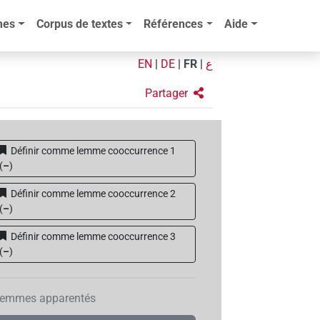
mes
Corpus de textes
Références
Aide
EN
|
DE
|
FR
|
ع
Partager
Définir comme lemme cooccurrence 1
(
–
)
Définir comme lemme cooccurrence 2
(
–
)
Définir comme lemme cooccurrence 3
(
–
)
emmes apparentés