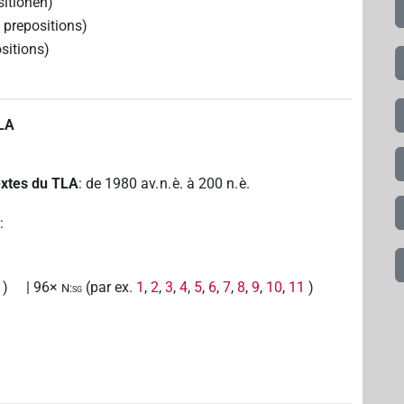
sitionen)
 prepositions)
sitions)
TLA
textes du TLA
:
de
1980
av. n. è.
à
200
n. è.
A
:
)
| 96×
(par ex.
1
,
2
,
3
,
4
,
5
,
6
,
7
,
8
,
9
,
10
,
11
)
N:sg