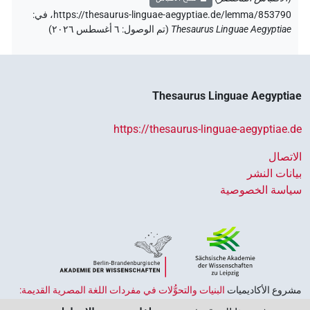
https://thesaurus-linguae-aegyptiae.de/lemma/853790،
في
:
Thesaurus Linguae Aegyptiae
(
تم الوصول
:
٦ أغسطس ٢٠٢٦
)
Thesaurus Linguae Aegyptiae
https://thesaurus-linguae-aegyptiae.de
الاتصال
بيانات النشر
سياسة الخصوصية
مشروع الأكاديميات ‏
البنيات والتحوُّلات في مفردات اللغة المصرية القديمة:
حضارة النصوص والمعرفة في مصر القديمة
هو جزء من
برنامج الاكاديميات