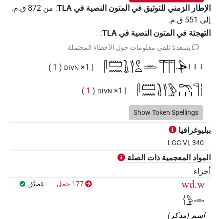
الإطار الزمني للتوثيق في المتون النصية في ‏TLA
:
من
872
ق.م.
إلى
551
ق.م.
التهجئة في المتون النصية في TLA
:
يسعدنا تلقي معلومات حول الأخطاء المحتملة
𓋴𓏠𓈖𓍖𓎘𓏲𓏏𓏛𓊹𓊹𓊹𓅆𓏥
)
1
(
| 1×
DIVN
𓋴𓏠𓈖𓍘𓎘𓅱𓍼𓏥𓊹𓏪
)
1
(
| 1×
DIVN
𓋴𓏠𓈖𓎘𓏏𓍼𓏏𓏮𓊹
Show Token Spellings
)
1
(
| 1×
DIVN
ببليوغرافيا
LGG VI, 340
المواد المعجمية ذات الصلة
أجزاء
wḏ.w
177 جمل
مُصدَّق
𓎗𓅱𓏛
اسم
(
مذكر
)