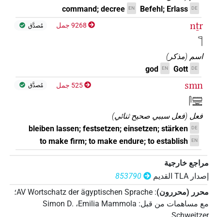
command; decree
Befehl; Erlass
EN
DE
nṯr
9268 جمل
مُصدَّق
𓊹
اسم
(
مذكر
)
god
Gott
EN
DE
smn
525 جمل
مُصدَّق
𓋴𓏠𓈖𓏛
فعل
(
فعل سببي صحيح ثنائي
)
bleiben lassen; festsetzen; einsetzen; stärken
DE
to make firm; to make endure; to establish
EN
مراجع خارجية
إصدار‏ ‏TLA‏ القديم
853790
محرر (محررون)
:
AV Wortschatz der ägyptischen Sprache
؛
مع مساهمات من قبل
:
Emilia Mammola
،
Simon D.
Schweitzer