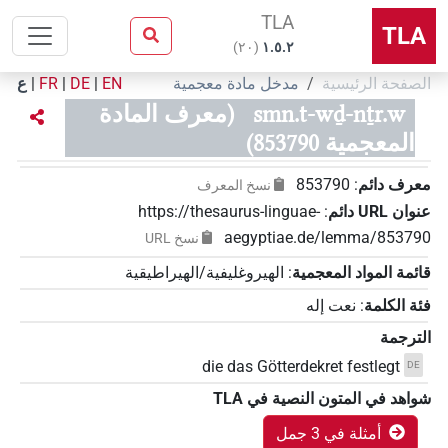
TLA
TLA
)
٢٠
(
۱.٥.٢
الصفحة الرئيسية
مدخل مادة معجمية
EN
|
DE
|
FR
|
ع
smn.t-wḏ-nṯr.w
(معرف المادة
المعجمية 853790)
معرف دائم
:
853790
نسخ المعرف
عنوان‏ ‏URL‏ دائم
:
https://thesaurus-linguae-
aegyptiae.de/lemma/853790
نسخ‏ ‏URL
قائمة المواد المعجمية
:
الهيروغليفية/الهيراطيقية
فئة الكلمة
:
نعت إله
الترجمة
die das Götterdekret festlegt
DE
شواهد في المتون النصية في ‏TLA
أمثلة في 3 جمل