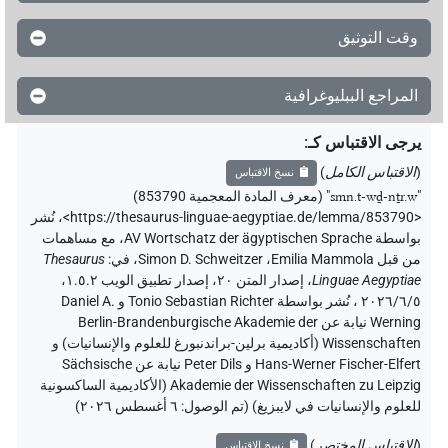
وقت التوثيق
المراجع الببليوغرافية
يرجى الاقتباس كـ
:
(
الاقتباس الكامل
)
نسخ الاقتباس
"
smn.t-wḏ-nṯr.w
"
(معرف المادة المعجمية 853790)
<https://thesaurus-linguae-aegyptiae.de/lemma/853790>
،
نُشر
بواسطة AV Wortschatz der ägyptischen Sprache
،
مع مساهمات
من قبل
Emilia Mammola
،
Simon D. Schweitzer
،
في
:
Thesaurus
Linguae Aegyptiae
،
إصدار المتن ٢٠، إصدار تطبيق الويب ۱.٥.٢،
٢٠٢٦/٦/٥ ، نُشر بواسطة Tonio Sebastian Richter و Daniel A.
Werning نيابة عن Berlin-Brandenburgische Akademie der
Wissenschaften (أكاديمية برلين-براندنبورغ للعلوم والإنسانيات) و
Hans-Werner Fischer-Elfert و Peter Dils نيابة عن Sächsische
Akademie der Wissenschaften zu Leipzig (الأكاديمية الساكسونية
للعلوم والإنسانيات في لايبزيغ) (تم الوصول:
٦ أغسطس ٢٠٢٦
)
(
الاقتباس المختصر
)
نسخ الاقتباس