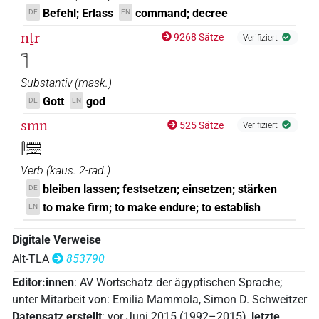
Befehl; Erlass
command; decree
DE
EN
nṯr
9268 Sätze
Verifiziert
𓊹
Substantiv
(
mask.
)
Gott
god
DE
EN
smn
525 Sätze
Verifiziert
𓋴𓏠𓈖𓏛
Verb
(
kaus. 2-rad.
)
bleiben lassen; festsetzen; einsetzen; stärken
DE
to make firm; to make endure; to establish
EN
Digitale Verweise
Alt-TLA
853790
Editor:innen
:
AV Wortschatz der ägyptischen Sprache
;
unter Mitarbeit von
:
Emilia Mammola
,
Simon D. Schweitzer
Datensatz erstellt
:
vor Juni 2015 (1992–2015)
,
letzte