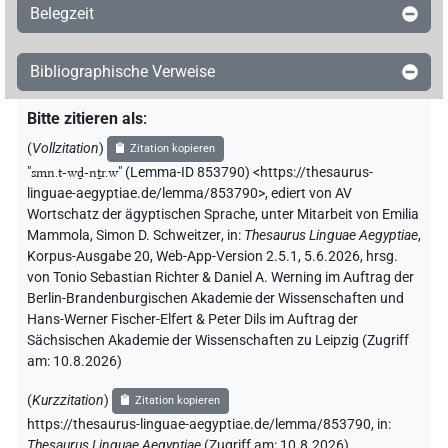
Belegzeit
Bibliographische Verweise
Bitte zitieren als
:
(
Vollzitation
)
Zitation kopieren
"
smn.t-wḏ-nṯr.w
"
(Lemma-ID 853790) <https://thesaurus-
linguae-aegyptiae.de/lemma/853790>
,
ediert von AV
Wortschatz der ägyptischen Sprache
,
unter Mitarbeit von
Emilia
Mammola
,
Simon D. Schweitzer
,
in
:
Thesaurus Linguae Aegyptiae
,
Korpus-Ausgabe 20, Web-App-Version 2.5.1, 5.6.2026, hrsg.
von Tonio Sebastian Richter & Daniel A. Werning im Auftrag der
Berlin-Brandenburgischen Akademie der Wissenschaften und
Hans-Werner Fischer-Elfert & Peter Dils im Auftrag der
Sächsischen Akademie der Wissenschaften zu Leipzig (Zugriff
am:
10.8.2026
)
(
Kurzzitation
)
Zitation kopieren
https://thesaurus-linguae-aegyptiae.de/lemma/853790,
in
:
Thesaurus Linguae Aegyptiae
(
Zugriff am
:
10.8.2026
)