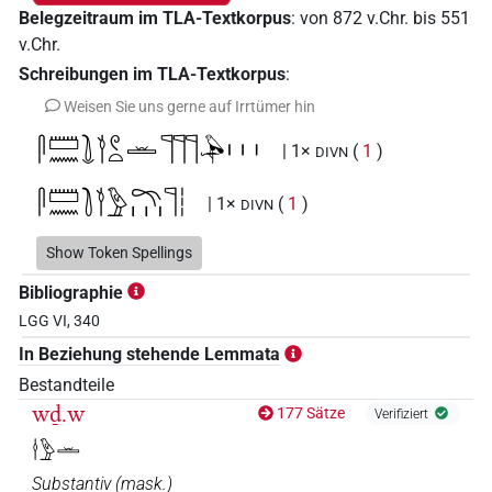
Belegzeitraum im TLA-Textkorpus
:
von
872
v.Chr.
bis
551
v.Chr.
Schreibungen im TLA-Textkorpus
:
Weisen Sie uns gerne auf Irrtümer hin
𓋴𓏠𓈖𓍖𓎘𓏲𓏏𓏛𓊹𓊹𓊹𓅆𓏥
| 1×
(
1
)
DIVN
𓋴𓏠𓈖𓍘𓎘𓅱𓍼𓏥𓊹𓏪
| 1×
(
1
)
DIVN
𓋴𓏠𓈖𓎘𓏏𓍼𓏏𓏮𓊹
Show Token Spellings
| 1×
(
1
)
DIVN
Bibliographie
LGG VI, 340
In Beziehung stehende Lemmata
Bestandteile
wḏ.w
177 Sätze
Verifiziert
𓎗𓅱𓏛
Substantiv
(
mask.
)