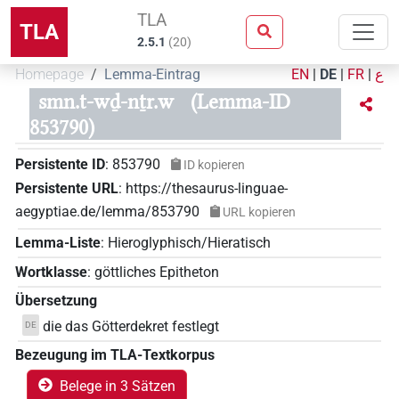
TLA
TLA
2.5.1
(
20
)
Homepage
Lemma-Eintrag
EN
|
DE
|
FR
|
ع
smn.t-wḏ-nṯr.w
(Lemma-ID
853790)
Persistente ID
:
853790
ID kopieren
Persistente URL
:
https://thesaurus-linguae-
aegyptiae.de/lemma/853790
URL kopieren
Lemma-Liste
:
Hieroglyphisch/Hieratisch
Wortklasse
:
göttliches Epitheton
Übersetzung
die das Götterdekret festlegt
DE
Bezeugung im TLA-Textkorpus
Belege in 3 Sätzen