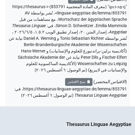
"
šps.t-nṯr.tj
"
(معرف المادة المعجمية 853791) <https://thesaurus-
linguae-aegyptiae.de/lemma/853791>
،
نُشر بواسطة AV
Wortschatz der ägyptischen Sprache
،
مع مساهمات من قبل
Emilia Mammola
،
Simon D. Schweitzer
،
في
:
Thesaurus Linguae
Aegyptiae
،
إصدار المتن ٢٠، إصدار تطبيق الويب ۱.٥.٢، ٢٠٢٦/٦/٥ ،
نُشر بواسطة Tonio Sebastian Richter و Daniel A. Werning نيابة عن
Berlin-Brandenburgische Akademie der Wissenschaften
(أكاديمية برلين-براندنبورغ للعلوم والإنسانيات) و Hans-Werner
Fischer-Elfert و Peter Dils نيابة عن Sächsische Akademie der
Wissenschaften zu Leipzig (الأكاديمية الساكسونية للعلوم
والإنسانيات في لايبزيغ) (تم الوصول:
٦ أغسطس ٢٠٢٦
)
(
الاقتباس المختصر
)
نسخ الاقتباس
https://thesaurus-linguae-aegyptiae.de/lemma/853791،
في
:
Thesaurus Linguae Aegyptiae
(
تم الوصول
:
٦ أغسطس ٢٠٢٦
)
Thesaurus Linguae Aegyptiae