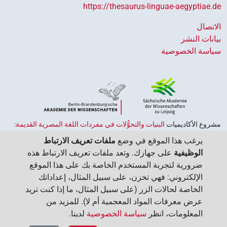
https://thesaurus-linguae-aegyptiae.de
الاتصال
بيانات النشر
سياسة الخصوصية
مشروع الأكاديميات ‏
البنيات والتحوُّلات في مفردات اللغة المصرية القديمة:
حضارة النصوص والمعرفة في مصر القديمة
هو جزء من
برنامج الاكاديميات
يرغب هذا الموقع في وضع
ملفات تعريف الارتباط
الممول من قبل الحكومة الاتحادية وحكومات الولايات بجمهورية ألمانيا
الوظيفية
على جهازك. وتعد ملفات تعريف الارتباط هذه
الاتحادية، وهو يهدف إلى الحفاظ على تراثنا الثقافي واسترجاعه واستكشافه.
ضرورية لتجربة المستخدم الخاصة بك على هذا الموقع
يُنسَّق البرنامج من قِبل
اتحاد الأكاديميات الألمانية للعلوم والإنسانيات
‏.
الإلكتروني: فهي تخزن، على سبيل المثال، إعداداتك
الخاصة لحالات الزر (على سبيل المثال، ما إذا كنت تريد
عرض معرفات المواد المعجمية أم لا). للمزيد من
المعلومات، انظر
سياسة الخصوصية
لدينا.‏