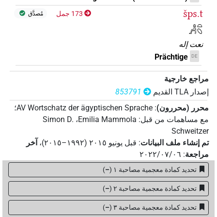
šps.t
173 جمل
مُصدَّق
𓀻𓏏𓆇
نعت إله
Prächtige
DE
مراجع خارجية
إصدار‏ ‏TLA‏ القديم
853791
محرر (محررون)
:
AV Wortschatz der ägyptischen Sprache
؛
مع مساهمات من قبل
:
Emilia Mammola
،
Simon D.
Schweitzer
تم إنشاء ملف البيانات
:
قبل يونيو ۲۰۱٥ (۱۹۹۲–۲۰۱٥)
،
آخر
مراجعة
:
٢٠٢٢/٠٧/٠٦
تحديد كمادة معجمية مصاحبة ١
(
–
)
تحديد كمادة معجمية مصاحبة ٢
(
–
)
تحديد كمادة معجمية مصاحبة ۳
(
–
)