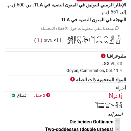
الإطار الزمني للتوثيق في المتون النصية في ‏TLA
:
من
600
ق.م.
إلى
551
ق.م.
التهجئة في المتون النصية في TLA
:
يسعدنا تلقي معلومات حول الأخطاء المحتملة
𓀼𓋴𓏏𓆇𓅆𓏤𓊹𓏏𓂋𓏏𓏭𓛖𓛖
)
1
(
| 1×
DIVN
ببليوغرافيا
LGG VII, 63
Goyon, Confirmation, Col. 11.4
المواد المعجمية ذات الصلة
أجزاء
Nṯr.tj
2 جمل
مُصدَّق
𓊹𓈖𓍿𓂋𓏏𓏭𓁐𓁐
اسم إله
Die beiden Göttinnen
DE
Two-goddesses (double uraeus)
EN