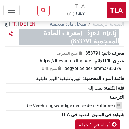
TLA
TLA
)
٢٠
(
۱.٥.٢
الصفحة الرئيسية
مدخل مادة معجمية
EN
|
DE
|
FR
|
ع
šps.t-nṯr.tj
(معرف المادة
المعجمية 853791)
معرف دائم
:
853791
نسخ المعرف
عنوان‏ ‏URL‏ دائم
:
https://thesaurus-linguae-
aegyptiae.de/lemma/853791
نسخ‏ ‏URL
قائمة المواد المعجمية
:
الهيروغليفية/الهيراطيقية
فئة الكلمة
:
نعت إله
الترجمة
die Verehrungswürdige der beiden Göttinnen
DE
شواهد في المتون النصية في ‏TLA
أمثلة في 1 جملة