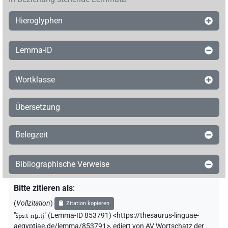
Hieroglyphen
Lemma-ID
Wortklasse
Übersetzung
Belegzeit
Bibliographische Verweise
Bitte zitieren als
:
(
Vollzitation
)
Zitation kopieren
"
šps.t-nṯr.tj
"
(Lemma-ID 853791) <https://thesaurus-linguae-
aegyptiae.de/lemma/853791>
,
ediert von AV Wortschatz der