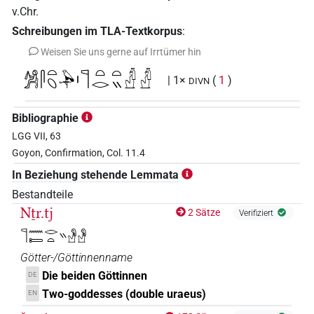
v.Chr.
Schreibungen im TLA-Textkorpus
:
Weisen Sie uns gerne auf Irrtümer hin
𓀼𓋴𓏏𓆇𓅆𓏤𓊹𓏏𓂋𓏏𓏭𓛖𓛖
| 1×
(
1
)
DIVN
Bibliographie
LGG VII, 63
Goyon, Confirmation, Col. 11.4
In Beziehung stehende Lemmata
Bestandteile
Nṯr.tj
2 Sätze
Verifiziert
𓊹𓈖𓍿𓂋𓏏𓏭𓁐𓁐
Götter-/Göttinnenname
Die beiden Göttinnen
DE
Two-goddesses (double uraeus)
EN