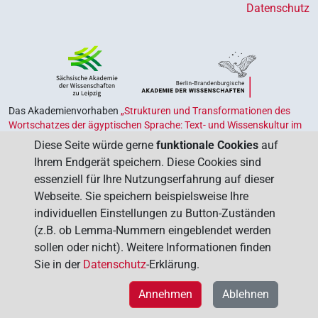
Datenschutz
Das Akademienvorhaben
„Strukturen und Transformationen des
Wortschatzes der ägyptischen Sprache: Text- und Wissenskultur im
Alten Ägypten‟
ist Teil des von Bund und Ländern geförderten
Diese Seite würde gerne
funktionale Cookies
auf
Akademienprogramms
, das der Erhaltung, Sicherung und
Ihrem Endgerät speichern. Diese Cookies sind
Vergegenwärtigung unseres kulturellen Erbes dient. Koordiniert wird
essenziell für Ihre Nutzungserfahrung auf dieser
das Programm von der
Union der Deutschen Akademien der
Webseite. Sie speichern beispielsweise Ihre
Wissenschaften
.
individuellen Einstellungen zu Button-Zuständen
(z.B. ob Lemma-Nummern eingeblendet werden
sollen oder nicht). Weitere Informationen finden
Sie in der
Datenschutz
-Erklärung.
Annehmen
Ablehnen