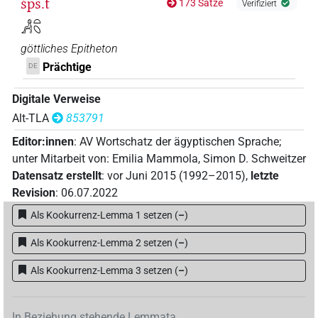
šps.t
173 Sätze
Verifiziert
𓀻𓏏𓆇
göttliches Epitheton
Prächtige
DE
Digitale Verweise
Alt-TLA
853791
Editor:innen
:
AV Wortschatz der ägyptischen Sprache
;
unter Mitarbeit von
:
Emilia Mammola
,
Simon D. Schweitzer
Datensatz erstellt
:
vor Juni 2015 (1992–2015)
,
letzte
Revision
:
06.07.2022
Als Kookurrenz-Lemma 1 setzen
(
–
)
Als Kookurrenz-Lemma 2 setzen
(
–
)
Als Kookurrenz-Lemma 3 setzen
(
–
)
In Beziehung stehende Lemmata