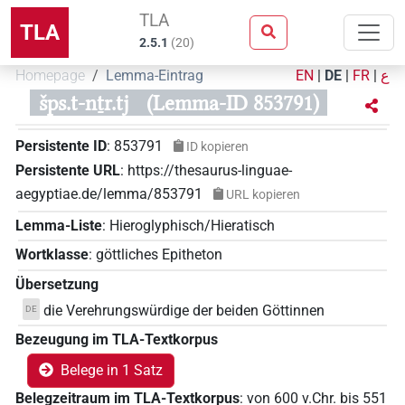
TLA
TLA
2.5.1
(
20
)
Homepage
Lemma-Eintrag
EN
|
DE
|
FR
|
ع
šps.t-nṯr.tj
(Lemma-ID 853791)
Persistente ID
:
853791
ID kopieren
Persistente URL
:
https://thesaurus-linguae-
aegyptiae.de/lemma/853791
URL kopieren
Lemma-Liste
:
Hieroglyphisch/Hieratisch
Wortklasse
:
göttliches Epitheton
Übersetzung
die Verehrungswürdige der beiden Göttinnen
DE
Bezeugung im TLA-Textkorpus
Belege in 1 Satz
Belegzeitraum im TLA-Textkorpus
:
von
600
v.Chr.
bis
551