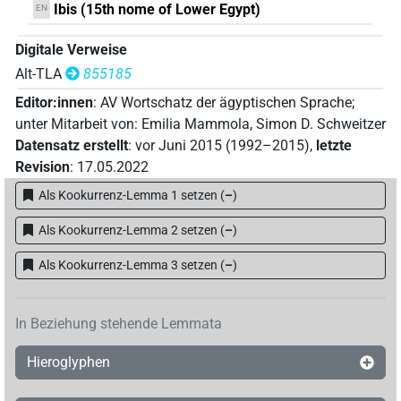
Ibis (15th nome of Lower Egypt)
EN
Digitale Verweise
Alt-TLA
855185
Editor:innen
:
AV Wortschatz der ägyptischen Sprache
;
unter Mitarbeit von
:
Emilia Mammola
,
Simon D. Schweitzer
Datensatz erstellt
:
vor Juni 2015 (1992–2015)
,
letzte
Revision
:
17.05.2022
Als Kookurrenz-Lemma 1 setzen
(
–
)
Als Kookurrenz-Lemma 2 setzen
(
–
)
Als Kookurrenz-Lemma 3 setzen
(
–
)
In Beziehung stehende Lemmata
Hieroglyphen