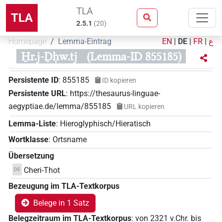
TLA
TLA
2.5.1
(
20
)
Homepage
Lemma-Eintrag
EN
|
DE
|
FR
|
ع
H̱r.j-Ḏḥw.tj
(Lemma-ID 855185)
Persistente ID
:
855185
ID kopieren
Persistente URL
:
https://thesaurus-linguae-
aegyptiae.de/lemma/855185
URL kopieren
Lemma-Liste
:
Hieroglyphisch/Hieratisch
Wortklasse
:
Ortsname
Übersetzung
Cheri-Thot
DE
Bezeugung im TLA-Textkorpus
Belege in 1 Satz
Belegzeitraum im TLA-Textkorpus
:
von
2321
v.Chr.
bis