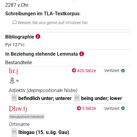
2287
v.Chr.
Schreibungen im TLA-Textkorpus
:
Weisen Sie uns gerne auf Irrtümer hin
Bibliographie
Pyr 1271c
In Beziehung stehende Lemmata
Bestandteile
ẖr.j
420 Sätze
Verifiziert
𓌨𓂋𓏭
Adjektiv
(
deprepositionale Nisbe
)
befindlich unter; unterer
being under; lower
DE
EN
Ḏḥw.tj
3 Sätze
Verifiziert
Hieroglyphisch/Hieratisch
Ortsname
Ibisgau (15. u.äg. Gau)
DE