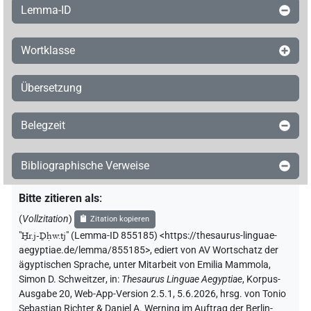
Lemma-ID
Wortklasse
Übersetzung
Belegzeit
Bibliographische Verweise
Bitte zitieren als
:
(
Vollzitation
)
Zitation kopieren
"
H̱r.j-Ḏḥw.tj
"
(Lemma-ID 855185) <https://thesaurus-linguae-
aegyptiae.de/lemma/855185>
,
ediert von AV Wortschatz der
ägyptischen Sprache
,
unter Mitarbeit von
Emilia Mammola
,
Simon D. Schweitzer
,
in
:
Thesaurus Linguae Aegyptiae
,
Korpus-
Ausgabe 20, Web-App-Version 2.5.1, 5.6.2026, hrsg. von Tonio
Sebastian Richter & Daniel A. Werning im Auftrag der Berlin-