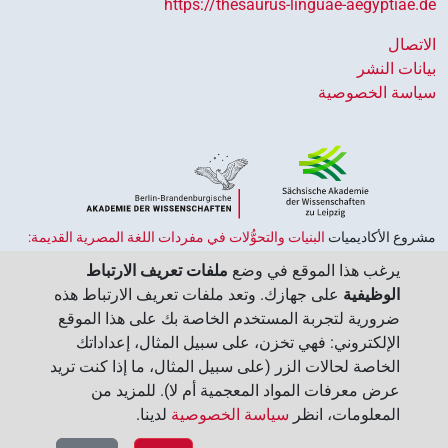
https://thesaurus-linguae-aegyptiae.de
الاتصال
بيانات النشر
سياسة الخصوصية
مشروع الأكاديميات ‏
البنيات والتحوُّلات في مفردات اللغة المصرية القديمة:
حضارة النصوص والمعرفة في مصر القديمة
هو جزء من
برنامج الاكاديميات
يرغب هذا الموقع في وضع
ملفات تعريف الارتباط
الممول من قبل الحكومة الاتحادية وحكومات الولايات بجمهورية ألمانيا
الوظيفية
على جهازك. وتعد ملفات تعريف الارتباط هذه
الاتحادية، وهو يهدف إلى الحفاظ على تراثنا الثقافي واسترجاعه واستكشافه.
ضرورية لتجربة المستخدم الخاصة بك على هذا الموقع
يُنسَّق البرنامج من قِبل
اتحاد الأكاديميات الألمانية للعلوم والإنسانيات
‏.
الإلكتروني: فهي تخزن، على سبيل المثال، إعداداتك
الخاصة لحالات الزر (على سبيل المثال، ما إذا كنت تريد
عرض معرفات المواد المعجمية أم لا). للمزيد من
المعلومات، انظر
سياسة الخصوصية
لدينا.‏