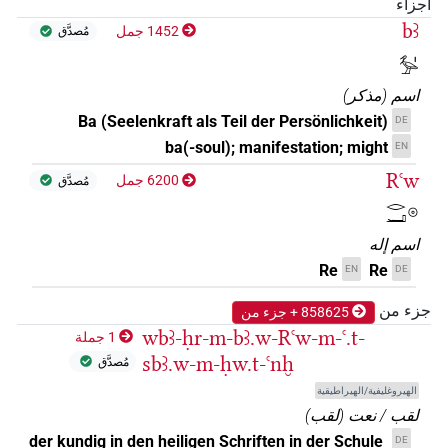
أجزاء
bꜣ
1452 جمل
مُصدَّق
𓅡𓏤
اسم
(
مذكر
)
Ba (Seelenkraft als Teil der Persönlichkeit)
DE
ba(-soul); manifestation; might
EN
Rꜥw
6200 جمل
مُصدَّق
𓂋𓂝𓇳
اسم إله
Re
Re
EN
DE
جزء من
858625 + جزء من
wbꜣ-ḥr-m-bꜣ.w-Rꜥw-m-ꜥ.t-
1 جملة
sbꜣ.w-m-ḥw.t-ꜥnḫ
مُصدَّق
الهيروغليفية/الهيراطيقية
لقب / نعت
(
لقب
)
der kundig in den heiligen Schriften in der Schule
DE