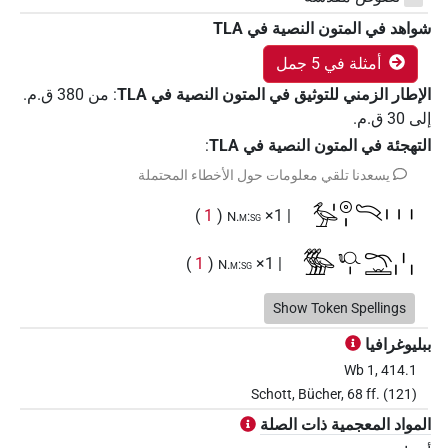
شواهد في المتون النصية في ‏TLA
أمثلة في 5 جمل
الإطار الزمني للتوثيق في المتون النصية في ‏TLA
:
من
380
ق.م.
إلى
30
ق.م.
التهجئة في المتون النصية في TLA
:
يسعدنا تلقي معلومات حول الأخطاء المحتملة
𓅡𓏤𓇳𓏤𓍽𓏥
)
1
(
| 1×
N.m:sg
𓅢𓇴𓏤𓍼𓏛𓏨
)
1
(
| 1×
N.m:sg
𓰺𓇴𓍼𓏤
Show Token Spellings
)
1
(
| 1×
N.m:sg
ببليوغرافيا
𓰺𓂋𓂝
𔌨𓏥
US9A40VARA
)
1
(
| 1×
Wb 1, 414.1
N.m:sg
Schott, Bücher, 68 ff. (121)
المواد المعجمية ذات الصلة