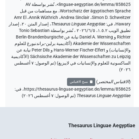
linguae-aegyptiae.de/lemma/858625>
،
نُشر بواسطة AV
Wortschatz der ägyptischen Sprache
،
مع مساهمات من قبل
Amr El
،
Annik Wüthrich
،
Andrea Sinclair
،
Simon D. Schweitzer
Hawary
،
في
:
Thesaurus Linguae Aegyptiae
،
إصدار المتن ٢٠، إصدار
تطبيق الويب ۱.٥.٢، ٢٠٢٦/٦/٥ ، نُشر بواسطة Tonio Sebastian
Richter و Daniel A. Werning نيابة عن Berlin-Brandenburgische
Akademie der Wissenschaften (أكاديمية برلين-براندنبورغ للعلوم
والإنسانيات) و Hans-Werner Fischer-Elfert و Peter Dils نيابة عن
Sächsische Akademie der Wissenschaften zu Leipzig (الأكاديمية
الساكسونية للعلوم والإنسانيات في لايبزيغ) (تم الوصول:
٧ أغسطس
)
٢٠٢٦
(
الاقتباس المختصر
)
نسخ الاقتباس
https://thesaurus-linguae-aegyptiae.de/lemma/858625،
في
:
Thesaurus Linguae Aegyptiae
(
تم الوصول
:
٧ أغسطس ٢٠٢٦
)
Thesaurus Linguae Aegyptiae