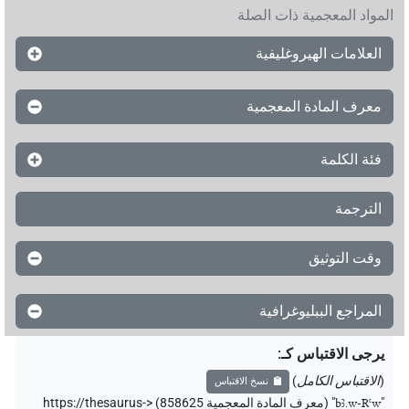
المواد المعجمية ذات الصلة
العلامات الهيروغليفية
معرف المادة المعجمية
فئة الكلمة
الترجمة
وقت التوثيق
المراجع الببليوغرافية
يرجى الاقتباس كـ
:
(
الاقتباس الكامل
)
نسخ الاقتباس
"
bꜣ.w-Rꜥw
"
(معرف المادة المعجمية 858625) <https://thesaurus-