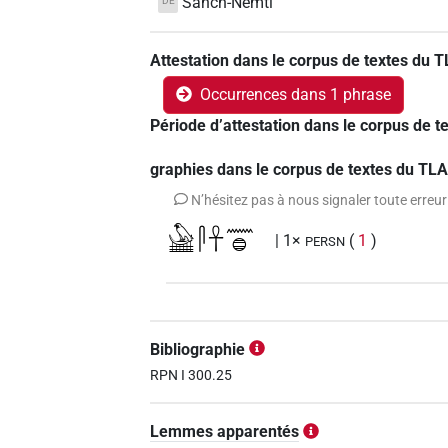
Sanch-Nemti
DE
Attestation dans le corpus de textes du 
Occurrences dans 1 phrase
Période d’attestation dans le corpus de 
graphies dans le corpus de textes du TL
N’hésitez pas à nous signaler toute erreur
𓲧𓋴𓋹𓈖𓐍
| 1×
(
1
)
PERSN
Bibliographie
RPN I 300.25
Lemmes apparentés