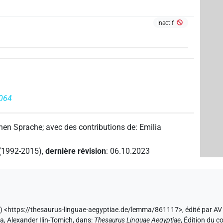
Inactif
064
chen Sprache
;
avec des contributions de
:
Emilia
 (1992-2015)
,
dernière révision
:
06.10.2023
7) <https://thesaurus-linguae-aegyptiae.de/lemma/861117>
,
édité par A
la
,
Alexander Ilin-Tomich
,
dans
:
Thesaurus Linguae Aegyptiae
,
Édition du c