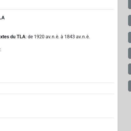
TLA
textes du TLA
:
de
1920
av. n. è.
à
1843
av. n. è.
A
: