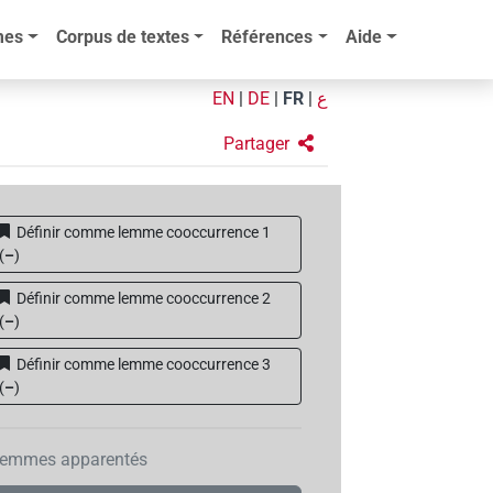
mes
Corpus de textes
Références
Aide
EN
|
DE
|
FR
|
ع
Partager
Définir comme lemme cooccurrence 1
(
–
)
Définir comme lemme cooccurrence 2
(
–
)
Définir comme lemme cooccurrence 3
(
–
)
emmes apparentés