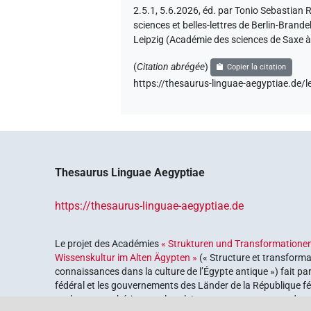
2.5.1, 5.6.2026, éd. par Tonio Sebastian
sciences et belles-lettres de Berlin-Bran
Leipzig (Académie des sciences de Saxe à
(
Citation abrégée
)
Copier la citation
https://thesaurus-linguae-aegyptiae.d
Thesaurus Linguae Aegyptiae
https://thesaurus-linguae-aegyptiae.de
Le projet des Académies
« Strukturen und Transformationen
Wissenskultur im Alten Ägypten »
(« Structure et transforma
connaissances dans la culture de l’Égypte antique ») fait pa
fédéral et les gouvernements des Länder de la République féd
explorer notre héritage culturel. Le programme est coordonn