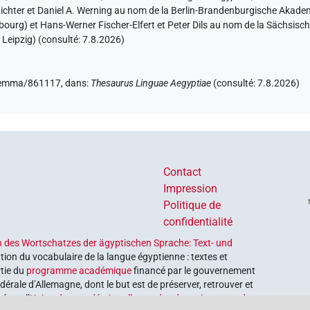
 Richter et Daniel A. Werning au nom de la Berlin-Brandenburgische Aka
debourg) et Hans-Werner Fischer-Elfert et Peter Dils au nom de la Sächsi
 Leipzig) (consulté:
7.8.2026
)
e/lemma/861117,
dans
:
Thesaurus Linguae Aegyptiae
(
consulté
:
7.8.2026
)
Contact
Impression
Politique de
confidentialité
 des Wortschatzes der ägyptischen Sprache: Text- und
tion du vocabulaire de la langue égyptienne : textes et
rtie du
programme académique
financé par le gouvernement
érale d’Allemagne, dont le but est de préserver, retrouver et
é par l’
Union des académies allemandes des sciences et des