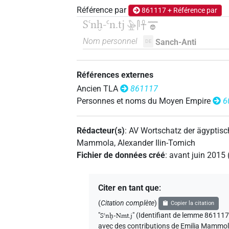
Référence par
861117 + Référence par
Sꜥnḫ-Ꜥn.tj
𓅈𓋴𓋹𓈖𓐍
Nom personnel
Sanch-Anti
DE
Références externes
Ancien TLA
861117
Personnes et noms du Moyen Empire
6
Rédacteur(s)
:
AV Wortschatz der ägyptis
Mammola
,
Alexander Ilin-Tomich
Fichier de données créé
:
avant juin 2015
Citer en tant que
:
(
Citation complète
)
Copier la citation
"
Sꜥnḫ-Nmt.j
"
(Identifiant de lemme 86111
avec des contributions de
Emilia Mammo