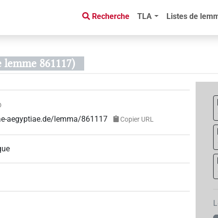
Recherche
TLA
Listes de lem
de lemme 861117)
D
guae-aegyptiae.de/lemma/861117
Copier URL
que
L