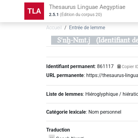
Thesaurus Linguae Aegyptiae
TLA
2.5.1
(
Édition du corpus
20
)
Accueil
Entrée de lemme
Sꜥnḫ-Nmt.j
(Identifiant 
Identifiant permanent
:
861117
Copier I
URL permanente
:
https://thesaurus-lin
Liste de lemmes
:
Hiéroglyphique / hiérati
Catégorie lexicale
:
Nom personnel
Traduction