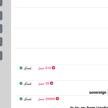
610 جمل
مُصدَّق
35 جمل
مُصدَّق
sovereign
20069 جمل
مُصدَّق
in; to; on; from (spatia