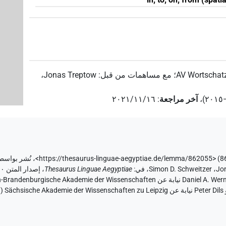
AV Wortschatz
؛
مع مساهمات من قبل
:
Jonas Treptow
،
،
آخر مراجعة
:
٢٠٢١/١١/١٦
،
Jo
،
Simon D. Schweitzer
،
في
:
Thesaurus Linguae Aegyptiae
،
والإنس