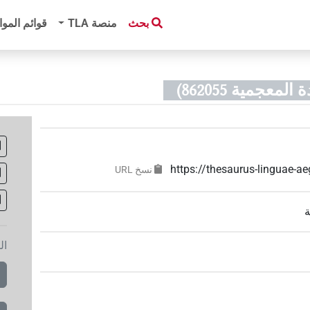
بحث
منصة‏ ‏TLA
قوائم الموا
معجمية 862055)
https://thesaurus-linguae-
نسخ‏ ‏URL
ة
ال