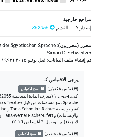
مراجع خارجية
إصدار‏ ‏TLA‏ القديم
862055
محرر (محررون)
:
 der ägyptischen Sprache
Simon D. Schweitzer
تم إنشاء ملف البيانات
:
قبل يونيو ۲۰۱٥ (۱۹۹۲–۲۰۱٥)
يرجى الاقتباس كـ
:
(
الاقتباس الكامل
)
نسخ الاقتباس
"
jty.t-m-Jwn.t
"
(معرف المادة المعجمية 862055) <https://thesaurus-linguae-aegyptiae.de/lemma/862055>
Sprache
،
مع مساهمات من قبل
nas Treptow
لايبزيغ) (تم الوصول:
٦ أغسطس ٢٠٢٦
)
(
الاقتباس المختصر
)
نسخ الاقتباس