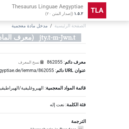
Thesaurus Linguae Aegyptiae
TLA
۱.٥.٢
(
إصدار المتن
٢٠
)
الصفحة الرئيسية
مدخل مادة معجمية
jty.t-m-Jwn.t
(معرف المادة ال
معرف دائم
:
862055
نسخ المعرف
عنوان‏ ‏URL‏ دائم
:
aegyptiae.de/lemma/862055
قائمة المواد المعجمية
:
الهيروغليفية/الهيراطيقي
فئة الكلمة
:
نعت إله
الترجمة