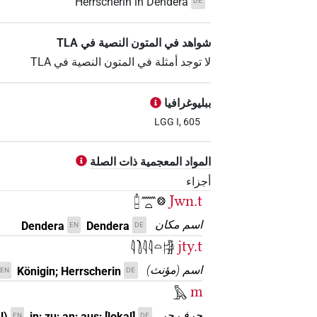
Herrscherin in Dendera
DE
شواهد في المتون النصية في ‏TLA
لا توجد أمثلة في المتون النصية في ‏TLA
ببليوغرافيا
LGG I, 605
المواد المعجمية ذات الصلة
أجزاء
Jwn.t
𓿟𓈖𓏏𓊖
اسم مكان
Dendera
Dendera
EN
DE
jty.t
𓇋𓍘𓇋𓇋𓏏𓀛
اسم
(
مؤنث
)
Königin; Herrscherin
EN
DE
m
𓅓
حرف جر
l)
in; zu; an; aus; [lokal]
EN
DE