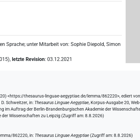
hen Sprache
;
unter Mitarbeit von
:
Sophie Diepold
,
Simon
2015)
,
letzte Revision
:
03.12.2021
0) <https://thesaurus-linguae-aegyptiae.de/lemma/862220>
,
ediert vo
 D. Schweitzer
,
in
:
Thesaurus Linguae Aegyptiae
,
Korpus-Ausgabe 20, Web-A
ing im Auftrag der Berlin-Brandenburgischen Akademie der Wissenschafte
 der Wissenschaften zu Leipzig (Zugriff am:
8.8.2026
)
e/lemma/862220,
in
:
Thesaurus Linguae Aegyptiae
(
Zugriff am
:
8.8.2026
)