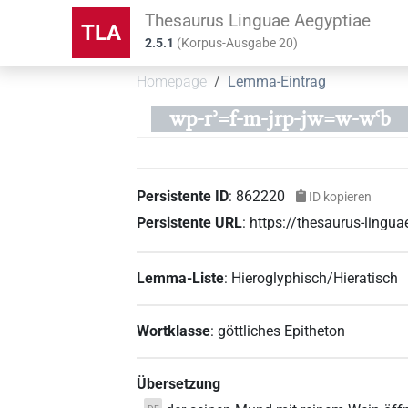
Thesaurus Linguae Aegyptiae
TLA
2.5.1
(
Korpus-Ausgabe
20
)
Homepage
Lemma-Eintrag
wp-rʾ=f-m-jrp-jw=w-wꜥb
Persistente ID
:
862220
ID kopieren
Persistente URL
:
https://thesaurus-ling
Lemma-Liste
:
Hieroglyphisch/Hieratisch
Wortklasse
:
göttliches Epitheton
Übersetzung