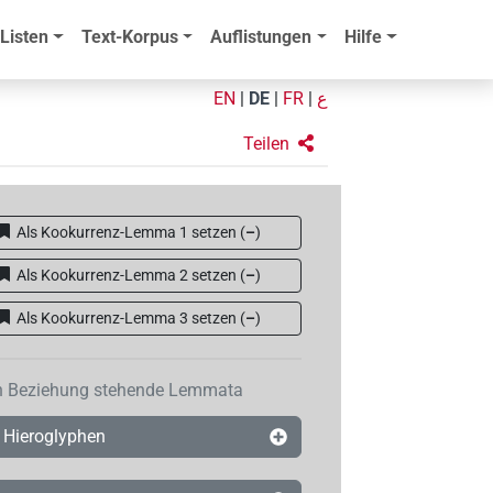
Listen
Text-Korpus
Auflistungen
Hilfe
EN
|
DE
|
FR
|
ع
Teilen
Als Kookurrenz-Lemma 1 setzen
(
–
)
Als Kookurrenz-Lemma 2 setzen
(
–
)
Als Kookurrenz-Lemma 3 setzen
(
–
)
n Beziehung stehende Lemmata
Hieroglyphen