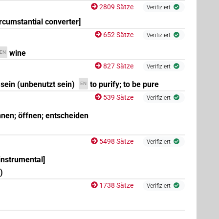
2809 Sätze
Verifiziert
ircumstantial converter]
652 Sätze
Verifiziert
wine
EN
827 Sätze
Verifiziert
i sein (unbenutzt sein)
to purify; to be pure
EN
539 Sätze
Verifiziert
ennen; öffnen; entscheiden
5498 Sätze
Verifiziert
[instrumental]
)
1738 Sätze
Verifiziert