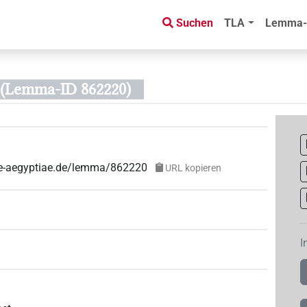
Suchen
TLA
Lemma-
(Lemma-ID 862220)
uae-aegyptiae.de/lemma/862220
URL kopieren
I