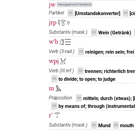
jw
Hieroglyphisch/Hieratisch
Partikel
[Umstandskonverter]
[c
DE
EN
jrp
𓇋𓂋𓊪𓏋
Substantiv
(
mask.
)
Wein (Getränk)
DE
wꜥb
𓃂𓈗
Verb
(
3-rad.
)
reinigen; rein sein; fre
DE
wpi̯
𓄋𓊪𓏴
Verb
(
III.inf.
)
trennen; richterlich tr
DE
to divide; to open; to judge
EN
m
𓅓
Präposition
mittels; durch (etwas); 
DE
by means of; through (instrumental
EN
rʾ
𓂋𓏤
Substantiv
(
mask.
)
Mund
mouth
DE
EN