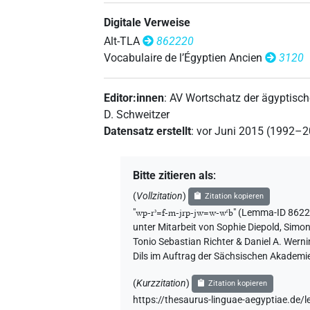
Digitale Verweise
Alt-TLA
862220
Vocabulaire de l’Égyptien Ancien
3120
Editor:innen
:
AV Wortschatz der ägyptisc
D. Schweitzer
Datensatz erstellt
:
vor Juni 2015 (1992–
Bitte zitieren als
:
(
Vollzitation
)
Zitation kopieren
"
wp-rʾ=f-m-jrp-jw=w-wꜥb
"
(Lemma-ID 86222
unter Mitarbeit von
Sophie Diepold
,
Simon
Tonio Sebastian Richter & Daniel A. Wern
Dils im Auftrag der Sächsischen Akademie
(
Kurzzitation
)
Zitation kopieren
https://thesaurus-linguae-aegyptiae.d