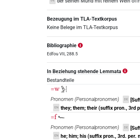
der seinen Mund mit reinem Wein öff
DE
Bezeugung im TLA-Textkorpus
Keine Belege im TLA-Textkorpus
Bibliographie
Edfou VII, 288.5
In Beziehung stehende Lemmata
Bestandteile
=w
𓅱𓏪
Pronomen
(
Personalpronomen
)
[Suf
DE
they; them; their (suffix pron., 3rd p
EN
=f
𓆑
Pronomen
(
Personalpronomen
)
[Suf
DE
he; him; his (suffix pron., 3rd. per.
EN