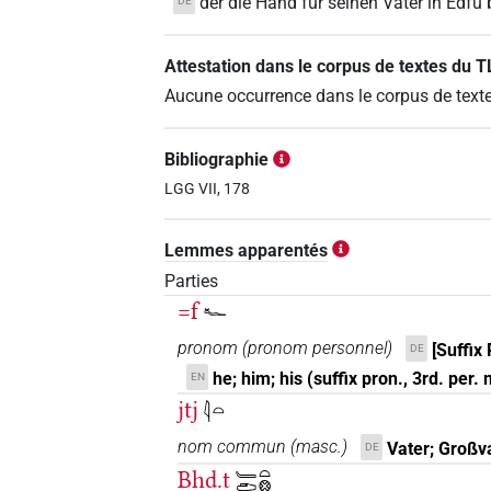
der die Hand für seinen Vater in Edfu
DE
Attestation dans le corpus de textes du 
Aucune occurrence dans le corpus de text
Bibliographie
LGG VII, 178
Lemmes apparentés
Parties
=f
𓆑
pronom
(
pronom personnel
)
[Suffix
DE
he; him; his (suffix pron., 3rd. per.
EN
jtj
𓇋𓏏
nom commun
(
masc.
)
Vater; Großv
DE
Bḥd.t
𓄑𓂧𓏏𓊖