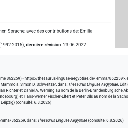
chen Sprache
;
avec des contributions de
:
Emilia
 (1992-2015)
,
dernière révision
:
23.06.2022
lemme 862259) <https://thesaurus-linguae-aegyptiae.de/lemma/862259>
,
a Mammola
,
Simon D. Schweitzer
,
dans
:
Thesaurus Linguae Aegyptiae
,
Édit
tian Richter et Daniel A. Werning au nom de la Berlin-Brandenburgische
Brandebourg) et Hans-Werner Fischer-Elfert et Peter Dils au nom de la Sä
 Leipzig) (consulté:
6.8.2026
)
e/lemma/862259,
dans
:
Thesaurus Linguae Aegyptiae
(
consulté
:
6.8.2026
)