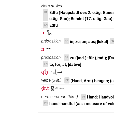
Nom de lieu
Edfu (Haupstadt des 2. o.äg. Gaues
DE
u.äg. Gau); Behdet (17. u.äg. Gau)
Edfu
EN
m
𓅓
préposition
in; zu; an; aus; [lokal]
DE
EN
n
𓈖
préposition
zu (jmd.); für (jmd.); [D
DE
to; for; at; [dative]
EN
qꜥḥ
𓈎𓂝𓎛𓂢
verbe
(
3-lit.
)
(Hand, Arm) beugen; (
DE
ḏr.t
𓇥𓂋𓏏𓂩
nom commun
(
fém.
)
Hand; Handvol
DE
hand; handful (as a measure of vo
EN