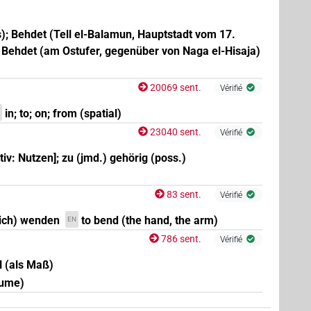
); Behdet (Tell el-Balamun, Hauptstadt vom 17.
; Behdet (am Ostufer, gegenüber von Naga el-Hisaja)
20069 sent.
Vérifié
in; to; on; from (spatial)
23040 sent.
Vérifié
ativ: Nutzen]; zu (jmd.) gehörig (poss.)
83 sent.
Vérifié
sich) wenden
to bend (the hand, the arm)
EN
786 sent.
Vérifié
l (als Maß)
lume)