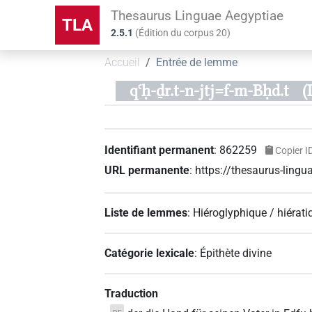
Thesaurus Linguae Aegyptiae
TLA
2.5.1
(
Édition du corpus
20
)
Accueil
Entrée de lemme
qꜥḥ-ḏr.t-n-jtj=f-m-Bḥd.t
(
Identifiant permanent
:
862259
Copier I
URL permanente
:
https://thesaurus-lin
Liste de lemmes
:
Hiéroglyphique / hiérati
Catégorie lexicale
:
Épithète divine
Traduction