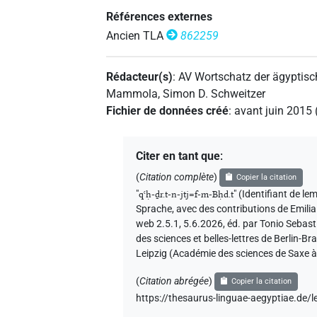
Références externes
Ancien TLA
862259
Rédacteur(s)
:
AV Wortschatz der ägyptis
Mammola
,
Simon D. Schweitzer
Fichier de données créé
:
avant juin 2015
Citer en tant que
:
(
Citation complète
)
Copier la citation
"
qꜥḥ-ḏr.t-n-jtj=f-m-Bḥd.t
"
(Identifiant de 
Sprache
,
avec des contributions de
Emili
web 2.5.1, 5.6.2026, éd. par Tonio Sebas
des sciences et belles-lettres de Berlin-
Leipzig (Académie des sciences de Saxe à
(
Citation abrégée
)
Copier la citation
https://thesaurus-linguae-aegyptiae.d