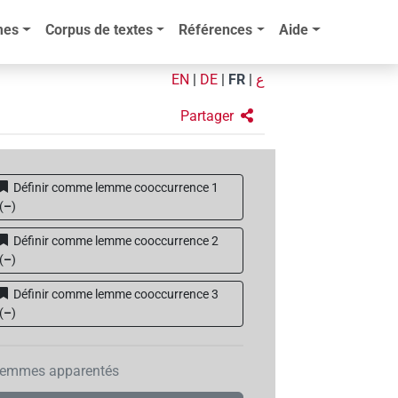
mes
Corpus de textes
Références
Aide
EN
|
DE
|
FR
|
ع
Partager
Définir comme lemme cooccurrence 1
(
–
)
Définir comme lemme cooccurrence 2
(
–
)
Définir comme lemme cooccurrence 3
(
–
)
emmes apparentés