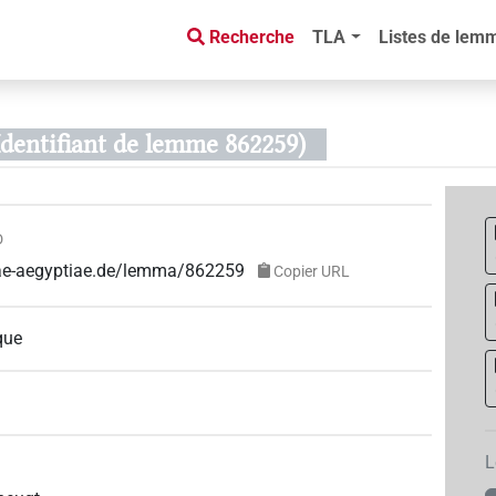
Recherche
TLA
Listes de lem
Identifiant de lemme 862259)
D
guae-aegyptiae.de/lemma/862259
Copier URL
que
L