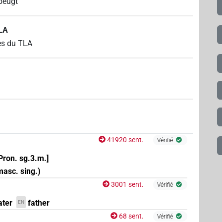
 beugt
TLA
es du TLA
41920 sent.
Vérifié
 Pron. sg.3.m.]
 masc. sing.)
3001 sent.
Vérifié
ater
father
EN
68 sent.
Vérifié