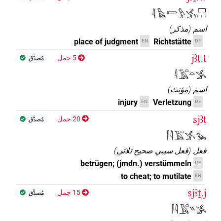
𓇋𓄿𓍿𓅱𓂿𓉐𓏥
اسم
(
مذكر
)
place of judgment
Richtstätte
EN
DE
jꜣṯ.t
5 جمل
مُصدَّق
𓇋𓄿𓏏𓏏𓂿
اسم
(
مؤنث
)
injury
Verletzung
EN
DE
sjꜣṯ
20 جمل
مُصدَّق
𓋴𓇋𓄿𓏏𓂿𓅪
فعل
(
فعل سببي صحيح ثلاثي
)
betrügen; (jmdn.) verstümmeln
DE
to cheat; to mutilate
EN
sjꜣṯ.j
15 جمل
مُصدَّق
𓋴𓇋𓄿𓏏𓏭𓂿