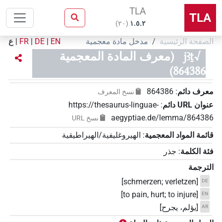
TLA
TLA
)
٢٠
(
۱.٥.٢
الصفحة الرئيسية
مدخل مادة معجمية
EN
|
DE
|
FR
|
ع
√jꜣṯ
(معرف المادة المعجمية
864386)
معرف دائم
:
864386
نسخ المعرف
عنوان‏ ‏URL‏ دائم
:
https://thesaurus-linguae-
aegyptiae.de/lemma/864386
نسخ‏ ‏URL
قائمة المواد المعجمية
:
الهيروغليفية/الهيراطيقية
فئة الكلمة
:
جذر
الترجمة
[schmerzen; verletzen]
DE
[to pain, hurt; to injure]
EN
[يؤلم، يجرح]
AR