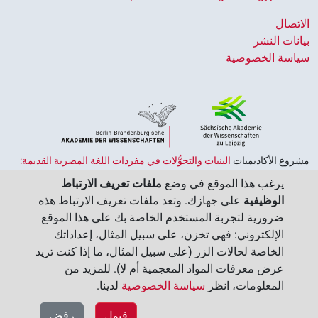
الاتصال
بيانات النشر
سياسة الخصوصية
مشروع الأكاديميات ‏
البنيات والتحوُّلات في مفردات اللغة المصرية القديمة:
حضارة النصوص والمعرفة في مصر القديمة
هو جزء من
برنامج الاكاديميات
يرغب هذا الموقع في وضع
ملفات تعريف الارتباط
الممول من قبل الحكومة الاتحادية وحكومات الولايات بجمهورية ألمانيا
الوظيفية
على جهازك. وتعد ملفات تعريف الارتباط هذه
الاتحادية، وهو يهدف إلى الحفاظ على تراثنا الثقافي واسترجاعه واستكشافه.
ضرورية لتجربة المستخدم الخاصة بك على هذا الموقع
يُنسَّق البرنامج من قِبل
اتحاد الأكاديميات الألمانية للعلوم والإنسانيات
‏.
الإلكتروني: فهي تخزن، على سبيل المثال، إعداداتك
الخاصة لحالات الزر (على سبيل المثال، ما إذا كنت تريد
عرض معرفات المواد المعجمية أم لا). للمزيد من
المعلومات، انظر
سياسة الخصوصية
لدينا.‏
قبول
رفض