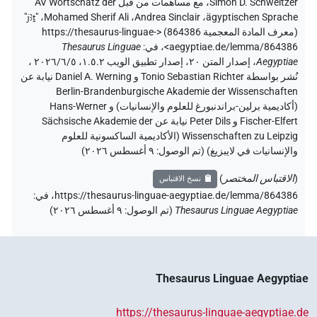
Simon D. Schweitzer
،
مع مساهمات من قبل
AV Wortschatz der
"
jꜣṯ
، "
Mohamed Sherif Ali
،
Andrea Sinclair
،
ägyptischen Sprache
(معرف المادة المعجمية 864386)
<https://thesaurus-linguae-
aegyptiae.de/lemma/864386>
،
في
:
Thesaurus Linguae
Aegyptiae
،
إصدار المتن ٢٠، إصدار تطبيق الويب ۱.٥.٢، ٢٠٢٦/٦/٥ ،
نُشر بواسطة Tonio Sebastian Richter و Daniel A. Werning نيابة عن
Berlin-Brandenburgische Akademie der Wissenschaften
(أكاديمية برلين-براندنبورغ للعلوم والإنسانيات) و Hans-Werner
Fischer-Elfert و Peter Dils نيابة عن Sächsische Akademie der
Wissenschaften zu Leipzig (الأكاديمية الساكسونية للعلوم
والإنسانيات في لايبزيغ) (تم الوصول:
٩ أغسطس ٢٠٢٦
)
(
الاقتباس المختصر
)
نسخ الاقتباس
https://thesaurus-linguae-aegyptiae.de/lemma/864386،
في
:
Thesaurus Linguae Aegyptiae
(
تم الوصول
:
٩ أغسطس ٢٠٢٦
)
Thesaurus Linguae Aegyptiae
https://thesaurus-linguae-aegyptiae.de