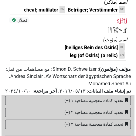
اسم
(
مذكر
)
cheat; mutilator
Betrüger; Verstümmler
EN
DE
sjꜣṯj
مُصدَّق
𓋴𓇋𓄿𓏏𓏭𓂾
اسم
(
مؤنث
)
[heiliges Bein des Osiris]
DE
leg (of Osiris) (a relic)
EN
مؤلف (مؤلفون)
:
Simon D. Schweitzer
؛
مع مساهمات من قبل
:
،
Andrea Sinclair
،
AV Wortschatz der ägyptischen Sprache
Mohamed Sherif Ali
تم إنشاء ملف البيانات
:
٢٠١٦/٠٥/١٣
،
آخر مراجعة
:
٢٠٢٤/١٠/١٠
تحديد كمادة معجمية مصاحبة ١
(
–
)
تحديد كمادة معجمية مصاحبة ٢
(
–
)
تحديد كمادة معجمية مصاحبة ۳
(
–
)