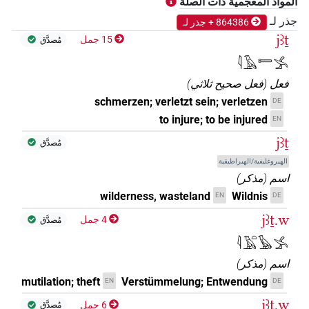
المواد المعجمية ذات الصلة
جذر لـ
864386 + جذر لـ
jꜣṯ
15 جمل
مُصدَّق
𓇋𓄿𓍿𓂿
فعل
(
فعل صحيح ثلاثي
)
schmerzen; verletzt sein; verletzen
DE
to injure; to be injured
EN
jꜣṯ
مُصدَّق
الهيروغليفية/الهيراطيقية
اسم
(
مذكر
)
wilderness, wasteland
Wildnis
EN
DE
jꜣṯ.w
4 جمل
مُصدَّق
𓇋𓄿𓏏𓅂𓂿
اسم
(
مذكر
)
mutilation; theft
Verstümmelung; Entwendung
EN
DE
jꜣṯ.w
6 جمل
مُصدَّق