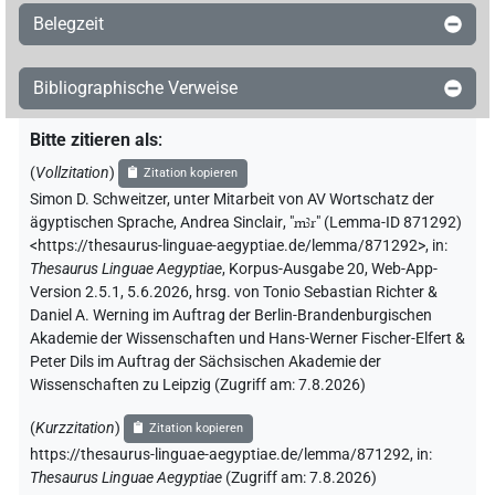
Belegzeit
Bibliographische Verweise
Bitte zitieren als
:
(
Vollzitation
)
Zitation kopieren
Simon D. Schweitzer
,
unter Mitarbeit von
AV Wortschatz der
ägyptischen Sprache
,
Andrea Sinclair
, "
mꜣr
"
(Lemma-ID 871292)
<https://thesaurus-linguae-aegyptiae.de/lemma/871292>
,
in
:
Thesaurus Linguae Aegyptiae
,
Korpus-Ausgabe 20, Web-App-
Version 2.5.1, 5.6.2026, hrsg. von Tonio Sebastian Richter &
Daniel A. Werning im Auftrag der Berlin-Brandenburgischen
Akademie der Wissenschaften und Hans-Werner Fischer-Elfert &
Peter Dils im Auftrag der Sächsischen Akademie der
Wissenschaften zu Leipzig (Zugriff am:
7.8.2026
)
(
Kurzzitation
)
Zitation kopieren
https://thesaurus-linguae-aegyptiae.de/lemma/871292,
in
:
Thesaurus Linguae Aegyptiae
(
Zugriff am
:
7.8.2026
)