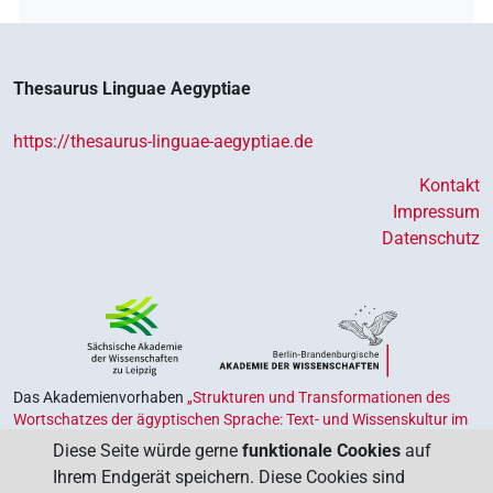
Thesaurus Linguae Aegyptiae
https://thesaurus-linguae-aegyptiae.de
Kontakt
Impressum
Datenschutz
Das Akademienvorhaben
„Strukturen und Transformationen des
Wortschatzes der ägyptischen Sprache: Text- und Wissenskultur im
Alten Ägypten‟
ist Teil des von Bund und Ländern geförderten
Diese Seite würde gerne
funktionale Cookies
auf
Akademienprogramms
, das der Erhaltung, Sicherung und
Ihrem Endgerät speichern. Diese Cookies sind
Vergegenwärtigung unseres kulturellen Erbes dient. Koordiniert wird