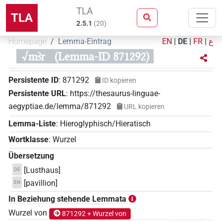
TLA
TLA
2.5.1
(
20
)
Homepage
Lemma-Eintrag
EN
|
DE
|
FR
|
ع
√mꜣr
(Lemma-ID 871292)
Persistente ID
:
871292
ID kopieren
Persistente URL
:
https://thesaurus-linguae-
aegyptiae.de/lemma/871292
URL kopieren
Lemma-Liste
:
Hieroglyphisch/Hieratisch
Wortklasse
:
Wurzel
Übersetzung
[Lusthaus]
DE
[pavillion]
EN
In Beziehung stehende Lemmata
Wurzel von
871292 + Wurzel von