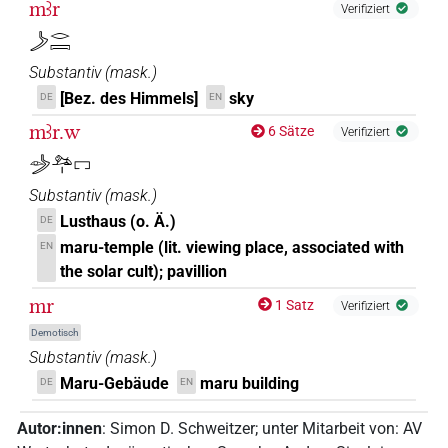
mꜣr
Verifiziert
𓌳𓂋𓇯
Substantiv
(
mask.
)
[Bez. des Himmels]
sky
DE
EN
mꜣr.w
6 Sätze
Verifiziert
𓌳𓁹𓃭𓏤𓉐
Substantiv
(
mask.
)
Lusthaus (o. Ä.)
DE
maru-temple (lit. viewing place, associated with
EN
the solar cult); pavillion
mr
1 Satz
Verifiziert
Demotisch
Substantiv
(
mask.
)
Maru-Gebäude
maru building
DE
EN
Autor:innen
:
Simon D. Schweitzer
;
unter Mitarbeit von
:
AV