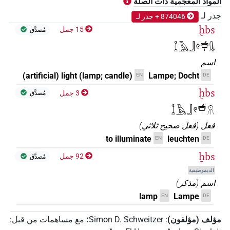
المواد المعجمية ذات الصلة
جذر لـ
874046 + جذر لـ
ḫbs
15 جمل
مُصدَّق
𓆼𓄿𓃀𓏲𓐠𓏤𓊮
اسم
(artificial) light (lamp; candle)
Lampe; Docht
EN
DE
ḫbs
3 جمل
مُصدَّق
𓆼𓄿𓃀𓏲𓐠𓏤𓻞
فعل
(
فعل صحيح ثلاثي
)
to illuminate
leuchten
EN
DE
ẖbs
92 جمل
مُصدَّق
الديموطيقية
اسم
(
مذكر
)
lamp
Lampe
EN
DE
مؤلف (مؤلفون)
:
Simon D. Schweitzer
؛
مع مساهمات من قبل
: