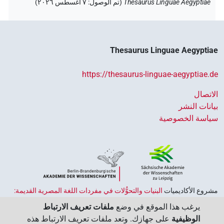
Thesaurus Linguae Aegyptiae
(
تم الوصول
:
٧ أغسطس ٢٠٢٦
)
Thesaurus Linguae Aegyptiae
https://thesaurus-linguae-aegyptiae.de
الاتصال
بيانات النشر
سياسة الخصوصية
مشروع الأكاديميات ‏
البنيات والتحوُّلات في مفردات اللغة المصرية القديمة:
حضارة النصوص والمعرفة في مصر القديمة
هو جزء من
برنامج الاكاديميات
يرغب هذا الموقع في وضع
ملفات تعريف الارتباط
الممول من قبل الحكومة الاتحادية وحكومات الولايات بجمهورية ألمانيا
الوظيفية
على جهازك. وتعد ملفات تعريف الارتباط هذه
الاتحادية، وهو يهدف إلى الحفاظ على تراثنا الثقافي واسترجاعه واستكشافه.