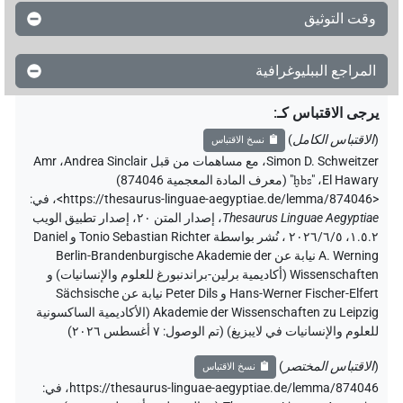
وقت التوثيق
المراجع الببليوغرافية
يرجى الاقتباس كـ
:
(
الاقتباس الكامل
)
نسخ الاقتباس
Simon D. Schweitzer
،
مع مساهمات من قبل
Andrea Sinclair
،
Amr
El Hawary
، "
ḫbs
"
(معرف المادة المعجمية 874046)
<https://thesaurus-linguae-aegyptiae.de/lemma/874046>
،
في
:
Thesaurus Linguae Aegyptiae
،
إصدار المتن ٢٠، إصدار تطبيق الويب
۱.٥.٢، ٢٠٢٦/٦/٥ ، نُشر بواسطة Tonio Sebastian Richter و Daniel
A. Werning نيابة عن Berlin-Brandenburgische Akademie der
Wissenschaften (أكاديمية برلين-براندنبورغ للعلوم والإنسانيات) و
Hans-Werner Fischer-Elfert و Peter Dils نيابة عن Sächsische
Akademie der Wissenschaften zu Leipzig (الأكاديمية الساكسونية
للعلوم والإنسانيات في لايبزيغ) (تم الوصول:
٧ أغسطس ٢٠٢٦
)
(
الاقتباس المختصر
)
نسخ الاقتباس
https://thesaurus-linguae-aegyptiae.de/lemma/874046،
في
: