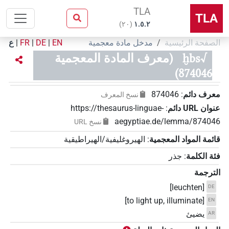
TLA
TLA
)
٢٠
(
۱.٥.٢
الصفحة الرئيسية
مدخل مادة معجمية
EN
|
DE
|
FR
|
ع
√ḫbs
(معرف المادة المعجمية
874046)
معرف دائم
:
874046
نسخ المعرف
عنوان‏ ‏URL‏ دائم
:
https://thesaurus-linguae-
aegyptiae.de/lemma/874046
نسخ‏ ‏URL
قائمة المواد المعجمية
:
الهيروغليفية/الهيراطيقية
فئة الكلمة
:
جذر
الترجمة
[leuchten]
DE
[to light up, illuminate]
EN
يضيئ
AR