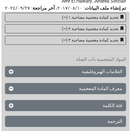
Amr El Hawary
،
Andrea Sinclair
تم إنشاء ملف البيانات
:
٢٠١٧/٠٨/١٠
،
آخر مراجعة
:
٢٠٢٤/٠٩/٢٧
تحديد كمادة معجمية مصاحبة ١
(
–
)
تحديد كمادة معجمية مصاحبة ٢
(
–
)
تحديد كمادة معجمية مصاحبة ۳
(
–
)
المواد المعجمية ذات الصلة
العلامات الهيروغليفية
معرف المادة المعجمية
فئة الكلمة
الترجمة