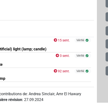
15 sent.
Vérifié
tificial) light (lamp; candle)
3 sent.
Vérifié
te
92 sent.
Vérifié
amp
contributions de
:
Andrea Sinclair
,
Amr El Hawary
ière révision
:
27.09.2024