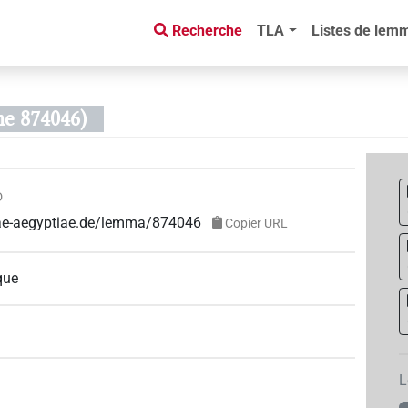
Recherche
TLA
Listes de lem
me 874046)
D
guae-aegyptiae.de/lemma/874046
Copier URL
que
L