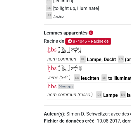
[leuchten]
DE
[to light up, illuminate]
EN
يضيئ
AR
Lemmes apparentés
Racine de
874046 + Racine de
ḫbs
𓆼𓄿𓃀𓏲𓐠𓏤𓊮
nom commun
Lampe; Docht
(ar
DE
EN
ḫbs
𓆼𓄿𓃀𓏲𓐠𓏤𓻞
verbe
(
3-lit.
)
leuchten
to illumina
DE
EN
ẖbs
Démotique
nom commun
(
masc.
)
Lampe
l
DE
EN
Auteur(s)
:
Simon D. Schweitzer
;
avec des 
Fichier de données créé
:
10.08.2017
,
dern