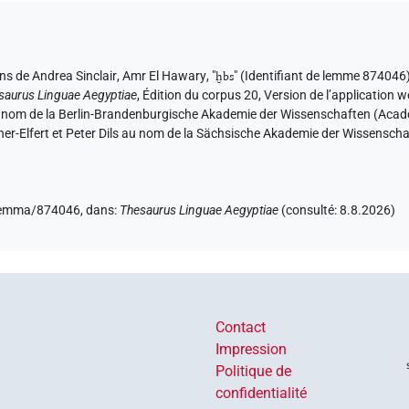
ons de
Andrea Sinclair
,
Amr El Hawary
, "
ḫbs
"
(Identifiant de lemme 874046
saurus Linguae Aegyptiae
,
Édition du corpus 20, Version de l’application w
u nom de la Berlin-Brandenburgische Akademie der Wissenschaften (Académ
er-Elfert et Peter Dils au nom de la Sächsische Akademie der Wissensch
e/lemma/874046,
dans
:
Thesaurus Linguae Aegyptiae
(
consulté
:
8.8.2026
)
Contact
Impression
Politique de
confidentialité