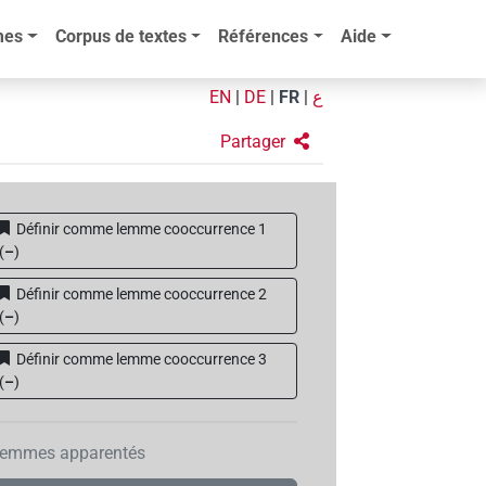
mes
Corpus de textes
Références
Aide
EN
|
DE
|
FR
|
ع
Partager
Définir comme lemme cooccurrence 1
(
–
)
Définir comme lemme cooccurrence 2
(
–
)
Définir comme lemme cooccurrence 3
(
–
)
emmes apparentés