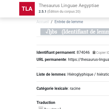
Thesaurus Linguae Aegyptiae
TLA
2.5.1
(
Édition du corpus
20
)
Accueil
Entrée de lemme
√ḫbs
(Identifiant de lem
Identifiant permanent
:
874046
Copier I
URL permanente
:
https://thesaurus-lin
Liste de lemmes
:
Hiéroglyphique / hiérati
Catégorie lexicale
:
racine
Traduction