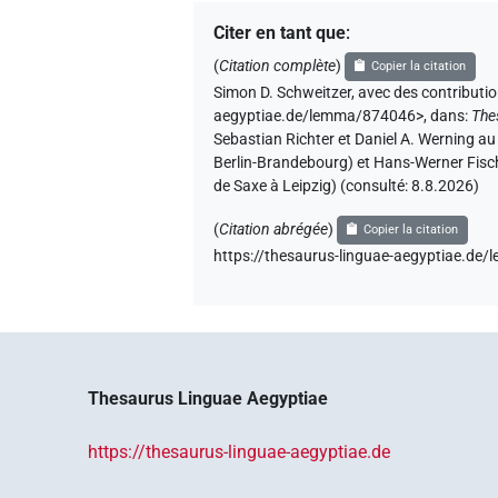
Citer en tant que
:
(
Citation complète
)
Copier la citation
Simon D. Schweitzer
,
avec des contributi
aegyptiae.de/lemma/874046>
,
dans
:
The
Sebastian Richter et Daniel A. Werning a
Berlin-Brandebourg) et Hans-Werner Fisch
de Saxe à Leipzig) (consulté:
8.8.2026
)
(
Citation abrégée
)
Copier la citation
https://thesaurus-linguae-aegyptiae.d
Thesaurus Linguae Aegyptiae
https://thesaurus-linguae-aegyptiae.de