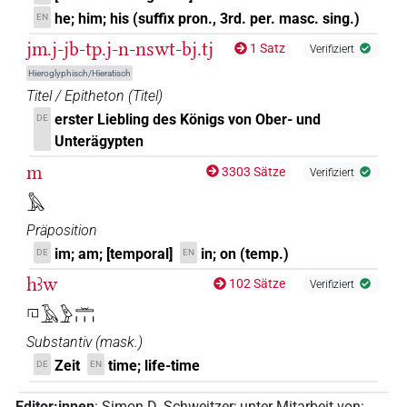
he; him; his (suffix pron., 3rd. per. masc. sing.)
EN
jm.j-jb-tp.j-n-nswt-bj.tj
1 Satz
Verifiziert
Hieroglyphisch/Hieratisch
Titel / Epitheton
(
Titel
)
erster Liebling des Königs von Ober- und
DE
Unterägypten
m
3303 Sätze
Verifiziert
𓅓
Präposition
im; am; [temporal]
in; on (temp.)
DE
EN
hꜣw
102 Sätze
Verifiziert
𓉔𓄿𓅱𓏛𓏥
Substantiv
(
mask.
)
Zeit
time; life-time
DE
EN
Editor:innen
:
Simon D. Schweitzer
;
unter Mitarbeit von
: