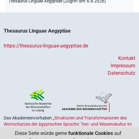
Thesaurus Linguae Aegyptiae
(
Zugriff am
:
6.8.2026
)
Thesaurus Linguae Aegyptiae
https://thesaurus-linguae-aegyptiae.de
Kontakt
Impressum
Datenschutz
Das Akademienvorhaben
„Strukturen und Transformationen des
Wortschatzes der ägyptischen Sprache: Text- und Wissenskultur im
Alten Ägypten‟
ist Teil des von Bund und Ländern geförderten
Diese Seite würde gerne
funktionale Cookies
auf
Akademienprogramms
, das der Erhaltung, Sicherung und