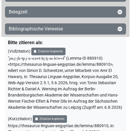
Belegzeit
Bibliographische Verweise
Bitte zitieren als
:
(
Vollzitation
)
Zitation kopieren
"
jm.j-jb-tp.j-n-nswt-bj.tj-m-hꜣw=f
"
(Lemma-ID 880910)
<https://thesaurus-linguae-aegyptiae.de/lemma/880910>
,
ediert von Simon D. Schweitzer
,
unter Mitarbeit von
Amr El
Hawary
,
in
:
Thesaurus Linguae Aegyptiae
,
Korpus-Ausgabe 20,
Web-App-Version 2.5.1, 5.6.2026, hrsg. von Tonio Sebastian
Richter & Daniel A. Werning im Auftrag der Berlin-
Brandenburgischen Akademie der Wissenschaften und Hans-
Werner Fischer-Elfert & Peter Dils im Auftrag der Sächsischen
Akademie der Wissenschaften zu Leipzig (Zugriff am:
6.8.2026
)
(
Kurzzitation
)
Zitation kopieren
https://thesaurus-linguae-aegyptiae.de/lemma/880910,
in
: