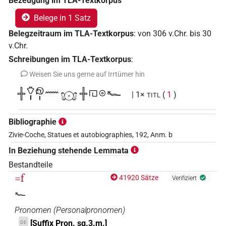
Bezeugung im TLA-Textkorpus
Belege in 1 Satz
Belegzeitraum im TLA-Textkorpus
:
von
306
v.Chr.
bis
30
v.Chr.
Schreibungen im TLA-Textkorpus
:
Weisen Sie uns gerne auf Irrtümer hin
𓏶𓄣𓏤𓁶𓏤𓈖𓻔𓏶𓉔𓇳𓆑
| 1×
(
1
)
TITL
Bibliographie
Zivie-Coche, Statues et autobiographies, 192, Anm. b
In Beziehung stehende Lemmata
Bestandteile
=f
41920 Sätze
Verifiziert
𓆑
Pronomen
(
Personalpronomen
)
[Suffix Pron. sg.3.m.]
DE