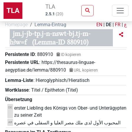
TLA
TLA
2.5.1
(
20
)
Homepage
Lemma-Eintrag
EN
|
DE
|
FR
|
ع
jm.j-jb-tp.j-n-nswt-bj.tj-m-
hꜣw=f
(Lemma-ID 880910)
Persistente ID
:
880910
ID kopieren
Persistente URL
:
https://thesaurus-linguae-
aegyptiae.de/lemma/880910
URL kopieren
Lemma-Liste
:
Hieroglyphisch/Hieratisch
Wortklasse
:
Titel / Epitheton
(
Titel
)
Übersetzung
erster Liebling des Königs von Ober- und Unterägypten
DE
zu seiner Zeit
المحبوب الأول لدى ملك مصر العليا و السفلى في عصره
AR