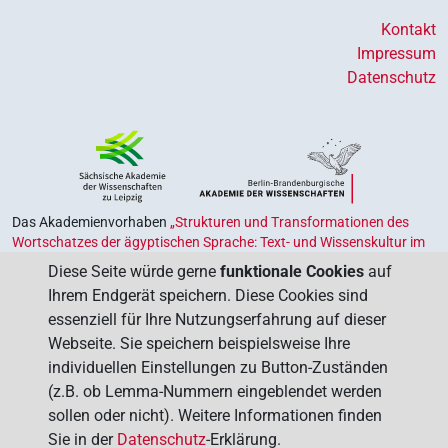
Kontakt
Impressum
Datenschutz
Das Akademienvorhaben
„Strukturen und Transformationen des
Wortschatzes der ägyptischen Sprache: Text- und Wissenskultur im
Alten Ägypten‟
ist Teil des von Bund und Ländern geförderten
Diese Seite würde gerne
funktionale Cookies
auf
Akademienprogramms
, das der Erhaltung, Sicherung und
Ihrem Endgerät speichern. Diese Cookies sind
Vergegenwärtigung unseres kulturellen Erbes dient. Koordiniert wird
essenziell für Ihre Nutzungserfahrung auf dieser
das Programm von der
Union der Deutschen Akademien der
Webseite. Sie speichern beispielsweise Ihre
Wissenschaften
.
individuellen Einstellungen zu Button-Zuständen
(z.B. ob Lemma-Nummern eingeblendet werden
sollen oder nicht). Weitere Informationen finden
Sie in der
Datenschutz
-Erklärung.