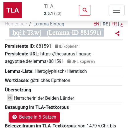
TLA
TLA
2.5.1
(
20
)
Homepage
Lemma-Eintrag
EN
|
DE
|
FR
|
ع
ḥqꜣ.t-Tꜣ.wj
(Lemma-ID 881591)
Persistente ID
:
881591
ID kopieren
Persistente URL
:
https://thesaurus-linguae-
aegyptiae.de/lemma/881591
URL kopieren
Lemma-Liste
:
Hieroglyphisch/Hieratisch
Wortklasse
:
göttliches Epitheton
Übersetzung
Herrscherin der Beiden Länder
DE
Bezeugung im TLA-Textkorpus
Belege in 5 Sätzen
Belegzeitraum im TLA-Textkorpus
:
von
1479
v.Chr.
bis