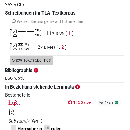
363
v.Chr.
Schreibungen im TLA-Textkorpus
:
Weisen Sie uns gerne auf Irrtümer hin
𓋾𓈎𓏏𓇿𓇿𓈅𓈅
| 1×
(
1
)
DIVN
𓋾𓈎𓏏𓈇𓈇𓈅𓈅
| 2×
(
1
,
2
)
DIVN
Show Token Spellings
𓋾𓇕𓇅𓎟
[]
sic
| 1×
(
1
)
DIVN
Bibliographie
LGG V, 550
In Beziehung stehende Lemmata
Bestandteile
ḥqꜣ.t
185 Sätze
Verifiziert
𓋾𓈎𓏏
Substantiv
(
fem.
)
Herrscherin
ruler
DE
EN