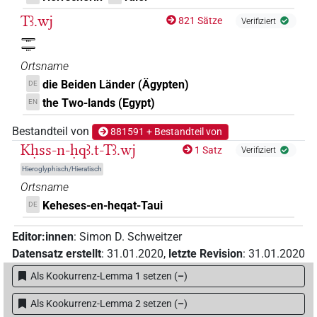
Tꜣ.wj
821 Sätze
Verifiziert
𓇾𓇾
Ortsname
die Beiden Länder (Ägypten)
DE
the Two-lands (Egypt)
EN
Bestandteil von
881591 + Bestandteil von
Kḥss-n-ḥqꜣ.t-Tꜣ.wj
1 Satz
Verifiziert
Hieroglyphisch/Hieratisch
Ortsname
Keheses-en-heqat-Taui
DE
Editor:innen
:
Simon D. Schweitzer
Datensatz erstellt
:
31.01.2020
,
letzte Revision
:
31.01.2020
Als Kookurrenz-Lemma 1 setzen
(
–
)
Als Kookurrenz-Lemma 2 setzen
(
–
)