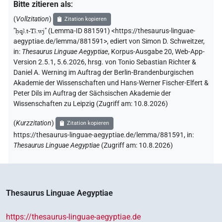
Bitte zitieren als
:
(
Vollzitation
)
Zitation kopieren
"
ḥqꜣ.t-Tꜣ.wj
"
(Lemma-ID 881591) <https://thesaurus-linguae-
aegyptiae.de/lemma/881591>
,
ediert von Simon D. Schweitzer
,
in
:
Thesaurus Linguae Aegyptiae
,
Korpus-Ausgabe 20, Web-App-
Version 2.5.1, 5.6.2026, hrsg. von Tonio Sebastian Richter &
Daniel A. Werning im Auftrag der Berlin-Brandenburgischen
Akademie der Wissenschaften und Hans-Werner Fischer-Elfert &
Peter Dils im Auftrag der Sächsischen Akademie der
Wissenschaften zu Leipzig (Zugriff am:
10.8.2026
)
(
Kurzzitation
)
Zitation kopieren
https://thesaurus-linguae-aegyptiae.de/lemma/881591,
in
:
Thesaurus Linguae Aegyptiae
(
Zugriff am
:
10.8.2026
)
Thesaurus Linguae Aegyptiae
https://thesaurus-linguae-aegyptiae.de