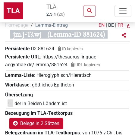
TLA
TLA
2.5.1
(
20
)
Homepage
Lemma-Eintrag
EN
|
DE
|
FR
|
ع
jm.j-Tꜣ.wj
(Lemma-ID 881624)
Persistente ID
:
881624
ID kopieren
Persistente URL
:
https://thesaurus-linguae-
aegyptiae.de/lemma/881624
URL kopieren
Lemma-Liste
:
Hieroglyphisch/Hieratisch
Wortklasse
:
göttliches Epitheton
Übersetzung
der in Beiden Ländern ist
DE
Bezeugung im TLA-Textkorpus
Belege in 2 Sätzen
Belegzeitraum im TLA-Textkorpus
:
von
1076
v.Chr.
bis