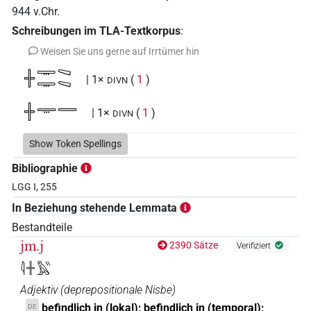
944
v.Chr.
Schreibungen im TLA-Textkorpus
:
Weisen Sie uns gerne auf Irrtümer hin
𓏶𓇾𓇾𓈅𓈅
| 1×
(
1
)
DIVN
𓏶𓇾𓇿
| 1×
(
1
)
DIVN
Show Token Spellings
Bibliographie
LGG I, 255
In Beziehung stehende Lemmata
Bestandteile
jm.j
2390 Sätze
Verifiziert
𓇋𓏶𓅓𓏭
Adjektiv
(
deprepositionale Nisbe
)
befindlich in (lokal); befindlich in (temporal);
DE