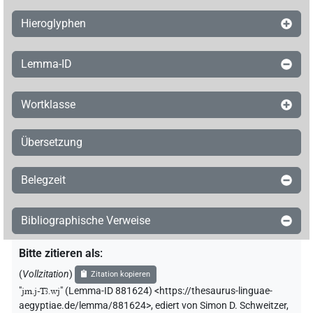
Hieroglyphen
Lemma-ID
Wortklasse
Übersetzung
Belegzeit
Bibliographische Verweise
Bitte zitieren als
:
(
Vollzitation
)
Zitation kopieren
"
jm.j-Tꜣ.wj
"
(Lemma-ID 881624) <https://thesaurus-linguae-
aegyptiae.de/lemma/881624>
,
ediert von Simon D. Schweitzer
,