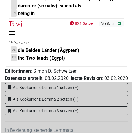
darunter (soziativ); seiend als
being in
EN
Tꜣ.wj
821 Sätze
Verifiziert
𓇾𓇾
Ortsname
die Beiden Länder (Ägypten)
DE
the Two-lands (Egypt)
EN
Editor:innen
:
Simon D. Schweitzer
Datensatz erstellt
:
03.02.2020
,
letzte Revision
:
03.02.2020
Als Kookurrenz-Lemma 1 setzen
(
–
)
Als Kookurrenz-Lemma 2 setzen
(
–
)
Als Kookurrenz-Lemma 3 setzen
(
–
)
In Beziehung stehende Lemmata