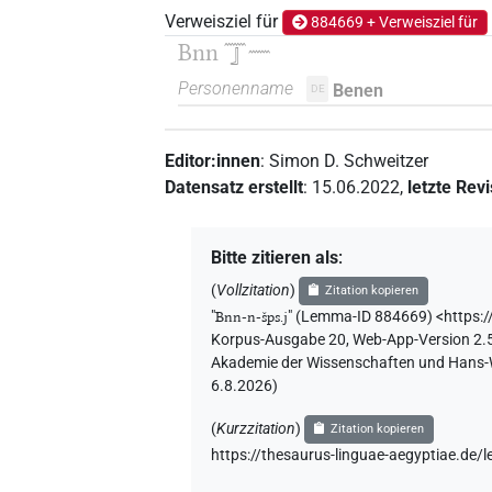
Verweisziel für
884669 + Verweisziel für
Bnn
𓈖𓃀𓈖
Personenname
Benen
DE
Editor:innen
:
Simon D. Schweitzer
Datensatz erstellt
:
15.06.2022
,
letzte Rev
Bitte zitieren als
:
(
Vollzitation
)
Zitation kopieren
"
Bnn-n-šps.j
"
(Lemma-ID 884669) <https:/
Korpus-Ausgabe 20, Web-App-Version 2.5.1
Akademie der Wissenschaften und Hans-Wer
6.8.2026
)
(
Kurzzitation
)
Zitation kopieren
https://thesaurus-linguae-aegyptiae.d