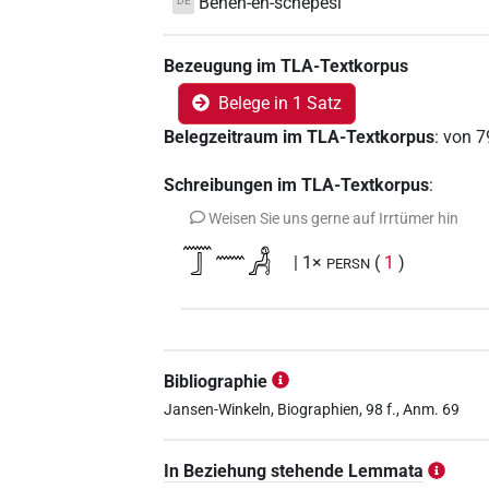
Benen-en-schepesi
DE
Bezeugung im TLA-Textkorpus
Belege in 1 Satz
Belegzeitraum im TLA-Textkorpus
:
von
7
Schreibungen im TLA-Textkorpus
:
Weisen Sie uns gerne auf Irrtümer hin
𓈖𓃀𓈖𓀻
| 1×
(
1
)
PERSN
Bibliographie
Jansen-Winkeln, Biographien, 98 f., Anm. 69
In Beziehung stehende Lemmata