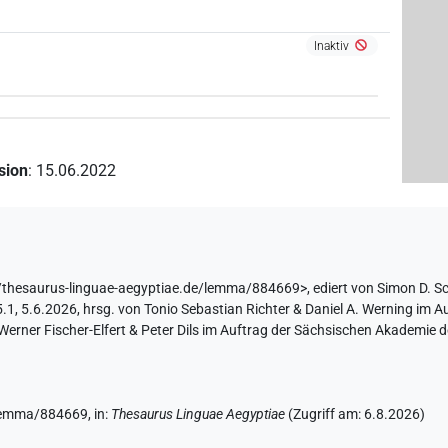
Inaktiv
ision
:
15.06.2022
/thesaurus-linguae-aegyptiae.de/lemma/884669>
,
ediert von Simon D. S
, 5.6.2026, hrsg. von Tonio Sebastian Richter & Daniel A. Werning im A
ner Fischer-Elfert & Peter Dils im Auftrag der Sächsischen Akademie de
e/lemma/884669,
in
:
Thesaurus Linguae Aegyptiae
(
Zugriff am
:
6.8.2026
)