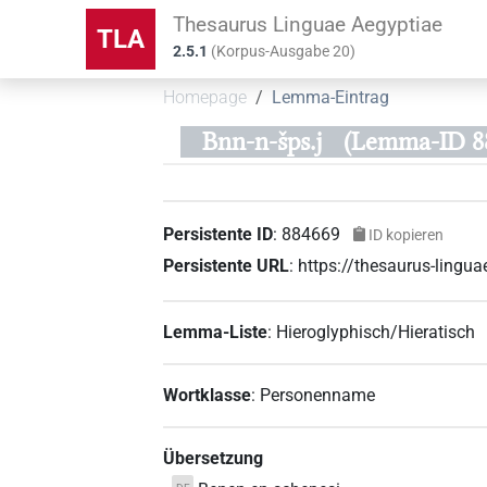
Thesaurus Linguae Aegyptiae
TLA
2.5.1
(
Korpus-Ausgabe
20
)
Homepage
Lemma-Eintrag
Bnn-n-šps.j
(Lemma-ID 8
Persistente ID
:
884669
ID kopieren
Persistente URL
:
https://thesaurus-ling
Lemma-Liste
:
Hieroglyphisch/Hieratisch
Wortklasse
:
Personenname
Übersetzung