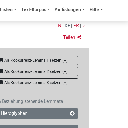
Listen
Text-Korpus
Auflistungen
Hilfe
EN
|
DE
|
FR
|
ع
Teilen
Als Kookurrenz-Lemma 1 setzen
(
–
)
Als Kookurrenz-Lemma 2 setzen
(
–
)
Als Kookurrenz-Lemma 3 setzen
(
–
)
n Beziehung stehende Lemmata
Hieroglyphen