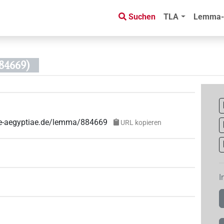
Suchen
TLA
Lemma-
84669)
uae-aegyptiae.de/lemma/884669
URL kopieren
I