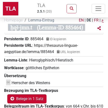
TLA
TLA
2.5.1
(
20
)
Homepage
Lemma-Eintrag
EN
|
DE
|
FR
|
ع
ḥqꜣ-jmn.t
(Lemma-ID 885464)
Persistente ID
:
885464
ID kopieren
Persistente URL
:
https://thesaurus-linguae-
aegyptiae.de/lemma/885464
URL kopieren
Lemma-Liste
:
Hieroglyphisch/Hieratisch
Wortklasse
:
göttliches Epitheton
Übersetzung
Herrscher des Westens
DE
Bezeugung im TLA-Textkorpus
Belege in 1 Satz
Belegzeitraum im TLA-Textkorpus
:
von
664
v.Chr.
bis
610