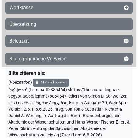
Wortklasse
Übersetzung
Belegzeit
Bibliographische Verweise
Bitte zitieren als
:
(
Vollzitation
)
Zitation kopieren
"
ḥqꜣ-jmn.t
"
(Lemma-ID 885464) <https://thesaurus-linguae-
aegyptiae.de/lemma/885464>
,
ediert von Simon D. Schweitzer
,
in
:
Thesaurus Linguae Aegyptiae
,
Korpus-Ausgabe 20, Web-App-
Version 2.5.1, 5.6.2026, hrsg. von Tonio Sebastian Richter &
Daniel A. Werning im Auftrag der Berlin-Brandenburgischen
Akademie der Wissenschaften und Hans-Werner Fischer-Elfert &
Peter Dils im Auftrag der Sächsischen Akademie der
Wissenschaften zu Leipzig (Zugriff am:
6.8.2026
)