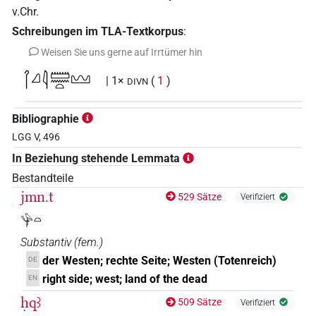
v.Chr.
Schreibungen im TLA-Textkorpus
:
Weisen Sie uns gerne auf Irrtümer hin
𓋾𓈎𓇋𓏠𓈖𓏏𓈉
| 1×
(
1
)
DIVN
Bibliographie
LGG V, 496
In Beziehung stehende Lemmata
Bestandteile
jmn.t
529 Sätze
Verifiziert
𓊿𓏏
Substantiv
(
fem.
)
der Westen; rechte Seite; Westen (Totenreich)
DE
right side; west; land of the dead
EN
ḥqꜣ
509 Sätze
Verifiziert