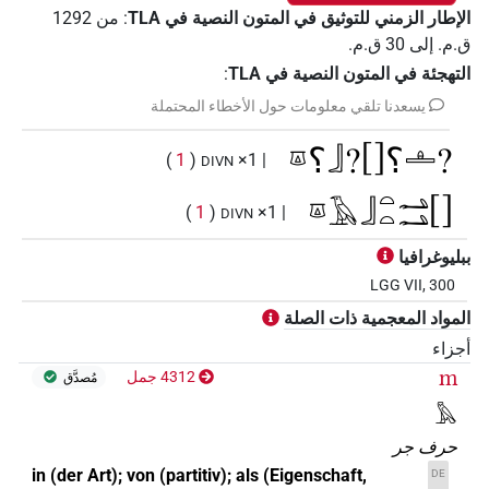
الإطار الزمني للتوثيق في المتون النصية في ‏TLA
:
من
1292
ق.م.
إلى
30
ق.م.
التهجئة في المتون النصية في TLA
:
يسعدنا تلقي معلومات حول الأخطاء المحتملة
𓎼⸮𓃀?[]⸮𓊵?
)
1
(
| 1×
DIVN
𓎼𓄿𓃀𓏏𓏏𓂢𓂢[]
)
1
(
| 1×
DIVN
ببليوغرافيا
𓎾𓄿𓂢𓂢𓀭𓏨𓐝𓊵𓏏𓊪𓀭𓏨
)
1
(
| 1×
DIVN
LGG VII, 300
المواد المعجمية ذات الصلة
أجزاء
m
4312 جمل
مُصدَّق
𓅓
حرف جر
in (der Art); von (partitiv); als (Eigenschaft,
DE