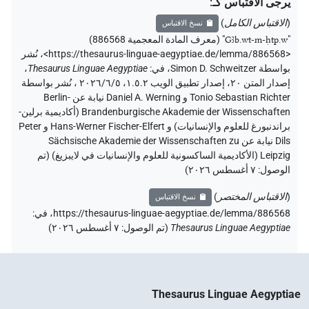
يرجى الاقتباس كـ
:
(
الاقتباس الكامل
)
نسخ الاقتباس
"
Gꜣb.wt-m-ḥtp.w
"
(معرف المادة المعجمية 886568)
<https://thesaurus-linguae-aegyptiae.de/lemma/886568>
،
نُشر
بواسطة Simon D. Schweitzer
،
في
:
Thesaurus Linguae Aegyptiae
،
إصدار المتن ٢٠، إصدار تطبيق الويب ۱.٥.٢، ٢٠٢٦/٦/٥ ، نُشر بواسطة
Tonio Sebastian Richter و Daniel A. Werning نيابة عن Berlin-
Brandenburgische Akademie der Wissenschaften (أكاديمية برلين-
براندنبورغ للعلوم والإنسانيات) و Hans-Werner Fischer-Elfert و Peter
Dils نيابة عن Sächsische Akademie der Wissenschaften zu
Leipzig (الأكاديمية الساكسونية للعلوم والإنسانيات في لايبزيغ) (تم
الوصول:
٧ أغسطس ٢٠٢٦
)
(
الاقتباس المختصر
)
نسخ الاقتباس
https://thesaurus-linguae-aegyptiae.de/lemma/886568،
في
:
Thesaurus Linguae Aegyptiae
(
تم الوصول
:
٧ أغسطس ٢٠٢٦
)
Thesaurus Linguae Aegyptiae