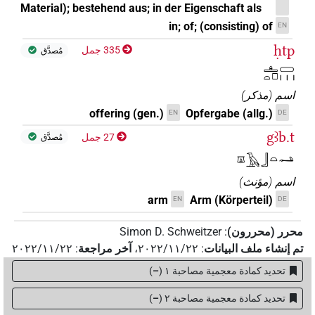
Material); bestehend aus; in der Eigenschaft als
in; of; (consisting) of
EN
ḥtp
335 جمل
مُصدَّق
𓊵𓏏𓊪𓏳𓏥
اسم
(
مذكر
)
offering (gen.)
Opfergabe (allg.)
EN
DE
gꜣb.t
27 جمل
مُصدَّق
𓎼𓄿𓃀𓏏𓂢
اسم
(
مؤنث
)
arm
Arm (Körperteil)
EN
DE
محرر (محررون)
:
Simon D. Schweitzer
تم إنشاء ملف البيانات
:
٢٠٢٢/١١/٢٢
،
آخر مراجعة
:
٢٠٢٢/١١/٢٢
تحديد كمادة معجمية مصاحبة ١
(
–
)
تحديد كمادة معجمية مصاحبة ٢
(
–
)