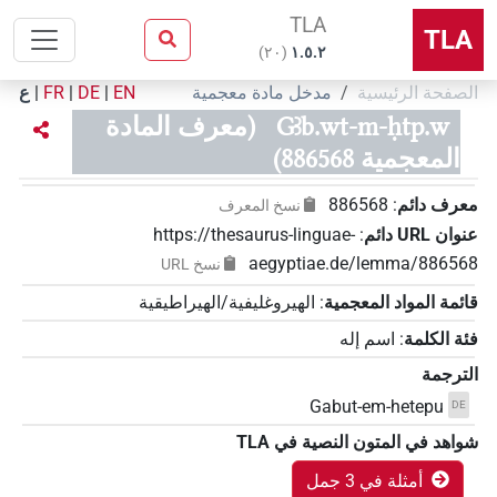
TLA
TLA
)
٢٠
(
۱.٥.٢
الصفحة الرئيسية
مدخل مادة معجمية
EN
|
DE
|
FR
|
ع
Gꜣb.wt-m-ḥtp.w
(معرف المادة
المعجمية 886568)
معرف دائم
:
886568
نسخ المعرف
عنوان‏ ‏URL‏ دائم
:
https://thesaurus-linguae-
aegyptiae.de/lemma/886568
نسخ‏ ‏URL
قائمة المواد المعجمية
:
الهيروغليفية/الهيراطيقية
فئة الكلمة
:
اسم إله
الترجمة
Gabut-em-hetepu
DE
شواهد في المتون النصية في ‏TLA
أمثلة في 3 جمل