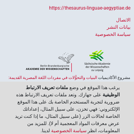
https://thesaurus-linguae-aegyptiae.de
الاتصال
بيانات النشر
سياسة الخصوصية
مشروع الأكاديميات ‏
البنيات والتحوُّلات في مفردات اللغة المصرية القديمة:
حضارة النصوص والمعرفة في مصر القديمة
هو جزء من
برنامج الاكاديميات
يرغب هذا الموقع في وضع
ملفات تعريف الارتباط
الممول من قبل الحكومة الاتحادية وحكومات الولايات بجمهورية ألمانيا
الوظيفية
على جهازك. وتعد ملفات تعريف الارتباط هذه
الاتحادية، وهو يهدف إلى الحفاظ على تراثنا الثقافي واسترجاعه واستكشافه.
ضرورية لتجربة المستخدم الخاصة بك على هذا الموقع
يُنسَّق البرنامج من قِبل
اتحاد الأكاديميات الألمانية للعلوم والإنسانيات
‏.
الإلكتروني: فهي تخزن، على سبيل المثال، إعداداتك
الخاصة لحالات الزر (على سبيل المثال، ما إذا كنت تريد
عرض معرفات المواد المعجمية أم لا). للمزيد من
المعلومات، انظر
سياسة الخصوصية
لدينا.‏