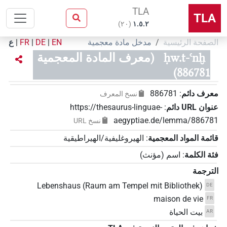
TLA
TLA
)
٢٠
(
۱.٥.٢
الصفحة الرئيسية
مدخل مادة معجمية
EN
|
DE
|
FR
|
ع
ḥw.t-ꜥnḫ
(معرف المادة المعجمية
886781)
معرف دائم
:
886781
نسخ المعرف
عنوان‏ ‏URL‏ دائم
:
https://thesaurus-linguae-
aegyptiae.de/lemma/886781
نسخ‏ ‏URL
قائمة المواد المعجمية
:
الهيروغليفية/الهيراطيقية
فئة الكلمة
:
اسم
(
مؤنث
)
الترجمة
Lebenshaus (Raum am Tempel mit Bibliothek)
DE
maison de vie
FR
بيت الحياة
AR