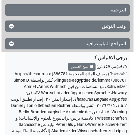
الترجمة
وقت التوثيق
المراجع الببليوغرافية
يرجى الاقتباس كـ
:
(
الاقتباس الكامل
)
نسخ الاقتباس
"
ḥw.t-ꜥnḫ
"
(معرف المادة المعجمية 886781) <https://thesaurus-
linguae-aegyptiae.de/lemma/886781>
،
نُشر بواسطة Simon D.
Schweitzer
،
مع مساهمات من قبل
Annik Wüthrich
،
Amr El
Hawary
،
AV Wortschatz der ägyptischen Sprache
،
في
:
Thesaurus Linguae Aegyptiae
،
إصدار المتن ٢٠، إصدار تطبيق الويب
۱.٥.٢، ٢٠٢٦/٦/٥ ، نُشر بواسطة Tonio Sebastian Richter و Daniel
A. Werning نيابة عن Berlin-Brandenburgische Akademie der
Wissenschaften (أكاديمية برلين-براندنبورغ للعلوم والإنسانيات) و
Hans-Werner Fischer-Elfert و Peter Dils نيابة عن Sächsische
Akademie der Wissenschaften zu Leipzig (الأكاديمية الساكسونية