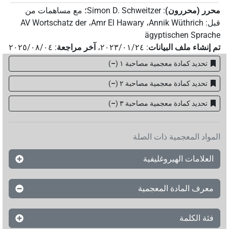
محرر (محررون)
:
Simon D. Schweitzer
؛
مع مساهمات من
قبل
:
Annik Wüthrich
،
Amr El Hawary
،
AV Wortschatz der
ägyptischen Sprache
تم إنشاء ملف البيانات
:
٢٠٢٣/٠١/٢٤
،
آخر مراجعة
:
٢٠٢٥/٠٨/٠٤
تحديد كمادة معجمية مصاحبة ١
(
–
)
تحديد كمادة معجمية مصاحبة ٢
(
–
)
تحديد كمادة معجمية مصاحبة ۳
(
–
)
المواد المعجمية ذات الصلة
العلامات الهيروغليفية
معرف المادة المعجمية
فئة الكلمة