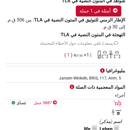
شواهد في المتون النصية في ‏TLA
أمثلة في 1 جملة
الإطار الزمني للتوثيق في المتون النصية في ‏TLA
:
من
306
ق.م.
إلى
30
ق.م.
التهجئة في المتون النصية في TLA
:
يسعدنا تلقي معلومات حول الأخطاء المحتملة
𓉗𓏏𓉐𓋹𓏏𓉐
)
1
(
| 1×
N.f:sg
ببليوغرافيا
Jansen-Winkeln, BRIS, 117, Anm. 5
المواد المعجمية ذات الصلة
أجزاء
ꜥnḫ
3887 جمل
مُصدَّق
𓋹𓈖𓐍
اسم
(
مذكر
)
life
Leben
EN
DE