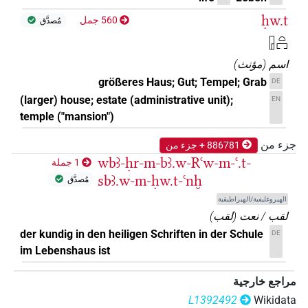
ḥw.t
560 جمل
مُصدَّق
𓉗𓏏𓉐
اسم
(
مؤنث
)
größeres Haus; Gut; Tempel; Grab
DE
(larger) house; estate (administrative unit);
EN
temple ("mansion")
جزء من
886781 + جزء من
wbꜣ-ḥr-m-bꜣ.w-Rꜥw-m-ꜥ.t-
1 جملة
sbꜣ.w-m-ḥw.t-ꜥnḫ
مُصدَّق
الهيروغليفية/الهيراطيقية
لقب / نعت
(
لقب
)
der kundig in den heiligen Schriften in der Schule
DE
im Lebenshaus ist
مراجع خارجية
L1392492
Wikidata