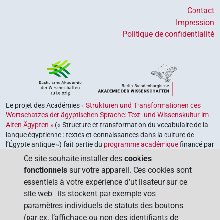
Contact
Impression
Politique de confidentialité
Le projet des Académies
« Strukturen und Transformationen des
Wortschatzes der ägyptischen Sprache: Text- und Wissenskultur im
Alten Ägypten »
(« Structure et transformation du vocabulaire de la
langue égyptienne : textes et connaissances dans la culture de
l’Égypte antique ») fait partie du
programme académique
financé par
le gouvernement fédéral et les gouvernements des Länder de la
Ce site souhaite installer des
cookies
République fédérale d’Allemagne, dont le but est de préserver,
fonctionnels
sur votre appareil. Ces cookies sont
retrouver et explorer notre héritage culturel. Le programme est
essentiels à votre expérience d’utilisateur sur ce
coordonné par l’
Union des académies allemandes des sciences et
site web : ils stockent par exemple vos
des lettres
.
paramètres individuels de statuts des boutons
(par ex. l’affichage ou non des identifiants de