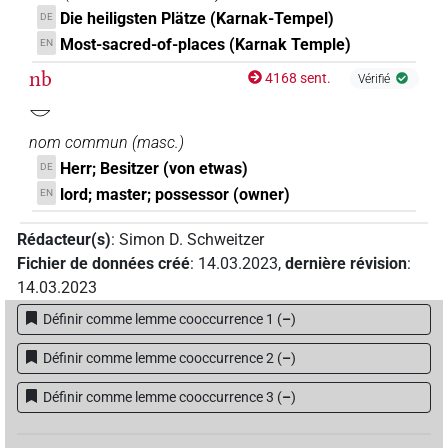
Die heiligsten Plätze (Karnak-Tempel)
DE
Most-sacred-of-places (Karnak Temple)
EN
nb
4168 sent.
Vérifié
𓎟
nom commun
(
masc.
)
Herr; Besitzer (von etwas)
DE
lord; master; possessor (owner)
EN
Rédacteur(s)
:
Simon D. Schweitzer
Fichier de données créé
:
14.03.2023
,
dernière révision
:
14.03.2023
Définir comme lemme cooccurrence 1
(
–
)
Définir comme lemme cooccurrence 2
(
–
)
Définir comme lemme cooccurrence 3
(
–
)