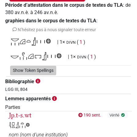
Période d’attestation dans le corpus de textes du TLA
:
de
380
av. n. è.
à
246
av. n. è.
graphies dans le corpus de textes du TLA
:
N’hésitez pas à nous signaler toute erreur
𓎟𓏥𓊒𓏏𓊨𓏥𓊖
| 1×
(
1
)
DIVN
𓎟𓏲𓏥𓊒𓉐𓊨𓏥𓊖
| 1×
(
1
)
DIVN
Show Token Spellings
Bibliographie
LGG III, 804
Lemmes apparentés
Parties
Jp.t-s.wt
190 sent.
Vérifié
𓇋𓊪𓏏𓊨𓏏𓏥𓊖
nom
(
nom d’une institution
)