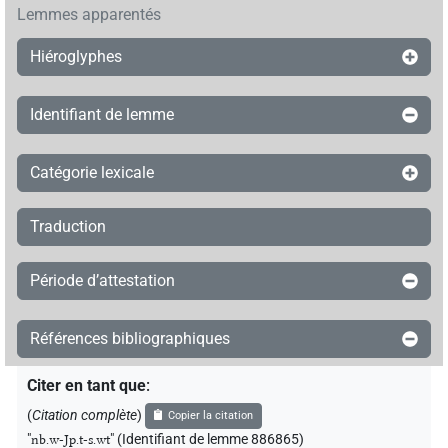
Lemmes apparentés
Hiéroglyphes
Identifiant de lemme
Catégorie lexicale
Traduction
Période d’attestation
Références bibliographiques
Citer en tant que
:
(
Citation complète
)
Copier la citation
"
nb.w-Jp.t-s.wt
"
(Identifiant de lemme 886865)