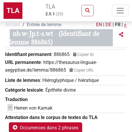
TLA
TLA
2.5.1
(
20
)
Accueil
Entrée de lemme
EN
|
DE
|
FR
|
ع
nb.w-Jp.t-s.wt
(Identifiant de
lemme 886865)
Identifiant permanent
:
886865
Copier ID
URL permanente
:
https://thesaurus-linguae-
aegyptiae.de/lemma/886865
Copier URL
Liste de lemmes
:
Hiéroglyphique / hiératique
Catégorie lexicale
:
Épithète divine
Traduction
Herren von Karnak
DE
Attestation dans le corpus de textes du TLA
Occurrences dans 2 phrases