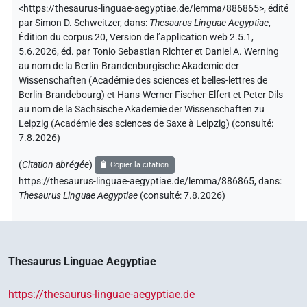
<https://thesaurus-linguae-aegyptiae.de/lemma/886865>
,
édité
par Simon D. Schweitzer
,
dans
:
Thesaurus Linguae Aegyptiae
,
Édition du corpus 20, Version de l’application web 2.5.1,
5.6.2026, éd. par Tonio Sebastian Richter et Daniel A. Werning
au nom de la Berlin-Brandenburgische Akademie der
Wissenschaften (Académie des sciences et belles-lettres de
Berlin-Brandebourg) et Hans-Werner Fischer-Elfert et Peter Dils
au nom de la Sächsische Akademie der Wissenschaften zu
Leipzig (Académie des sciences de Saxe à Leipzig) (consulté:
7.8.2026
)
(
Citation abrégée
)
Copier la citation
https://thesaurus-linguae-aegyptiae.de/lemma/886865,
dans
:
Thesaurus Linguae Aegyptiae
(
consulté
:
7.8.2026
)
Thesaurus Linguae Aegyptiae
https://thesaurus-linguae-aegyptiae.de