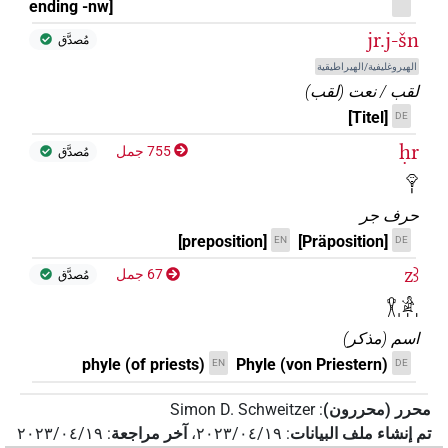
ending -nw]
jr.j-šn
مُصدَّق
الهيروغليفية/الهيراطيقية
لقب / نعت
(
لقب
)
[Titel]
DE
ḥr
755 جمل
مُصدَّق
𓁷𓏤
حرف جر
[preposition]
[Präposition]
EN
DE
zꜣ
67 جمل
مُصدَّق
𓎃𓀀𓏥
اسم
(
مذكر
)
phyle (of priests)
Phyle (von Priestern)
EN
DE
محرر (محررون)
:
Simon D. Schweitzer
تم إنشاء ملف البيانات
:
٢٠٢٣/٠٤/١٩
،
آخر مراجعة
:
٢٠٢٣/٠٤/١٩