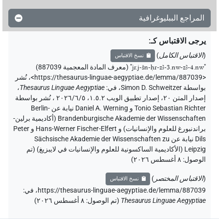
المراجع الببليوغرافية
يرجى الاقتباس كـ
:
(
الاقتباس الكامل
)
نسخ الاقتباس
"
jr.j-šn-ḥr-zꜣ-3.nw-zꜣ-4.nw
"
(معرف المادة المعجمية 887039)
<https://thesaurus-linguae-aegyptiae.de/lemma/887039>
،
نُشر
بواسطة Simon D. Schweitzer
،
في
:
Thesaurus Linguae Aegyptiae
،
إصدار المتن ٢٠، إصدار تطبيق الويب ۱.٥.٢، ٢٠٢٦/٦/٥ ، نُشر بواسطة
Tonio Sebastian Richter و Daniel A. Werning نيابة عن Berlin-
Brandenburgische Akademie der Wissenschaften (أكاديمية برلين-
براندنبورغ للعلوم والإنسانيات) و Hans-Werner Fischer-Elfert و Peter
Dils نيابة عن Sächsische Akademie der Wissenschaften zu
Leipzig (الأكاديمية الساكسونية للعلوم والإنسانيات في لايبزيغ) (تم
الوصول:
٨ أغسطس ٢٠٢٦
)
(
الاقتباس المختصر
)
نسخ الاقتباس
https://thesaurus-linguae-aegyptiae.de/lemma/887039،
في
:
Thesaurus Linguae Aegyptiae
(
تم الوصول
:
٨ أغسطس ٢٠٢٦
)