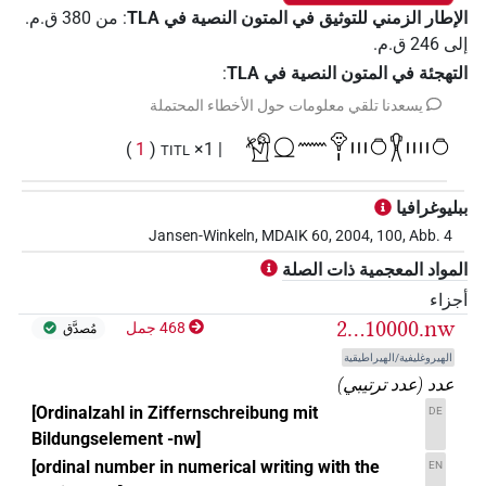
الإطار الزمني للتوثيق في المتون النصية في ‏TLA
:
من
380
ق.م.
إلى
246
ق.م.
التهجئة في المتون النصية في TLA
:
يسعدنا تلقي معلومات حول الأخطاء المحتملة
𓀸𓍶𓈖𓁷𓏤𓏤𓏤𓏤𓏌𓎃𓏤𓏤𓏤𓏤𓏌
)
1
(
| 1×
TITL
ببليوغرافيا
Jansen-Winkeln, MDAIK 60, 2004, 100, Abb. 4
المواد المعجمية ذات الصلة
أجزاء
2...10000.nw
468 جمل
مُصدَّق
الهيروغليفية/الهيراطيقية
عدد
(
عدد ترتيبي
)
[Ordinalzahl in Ziffernschreibung mit
DE
Bildungselement -nw]
[ordinal number in numerical writing with the
EN