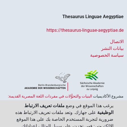
Thesaurus Linguae Aegyptiae
https://thesaurus-linguae-aegyptiae.de
الاتصال
بيانات النشر
سياسة الخصوصية
مشروع الأكاديميات ‏
البنيات والتحوُّلات في مفردات اللغة المصرية القديمة:
حضارة النصوص والمعرفة في مصر القديمة
هو جزء من
برنامج الاكاديميات
يرغب هذا الموقع في وضع
ملفات تعريف الارتباط
الممول من قبل الحكومة الاتحادية وحكومات الولايات بجمهورية ألمانيا
الوظيفية
على جهازك. وتعد ملفات تعريف الارتباط هذه
الاتحادية، وهو يهدف إلى الحفاظ على تراثنا الثقافي واسترجاعه واستكشافه.
ضرورية لتجربة المستخدم الخاصة بك على هذا الموقع
يُنسَّق البرنامج من قِبل
اتحاد الأكاديميات الألمانية للعلوم والإنسانيات
‏.
الإلكتروني: فهي تخزن، على سبيل المثال، إعداداتك