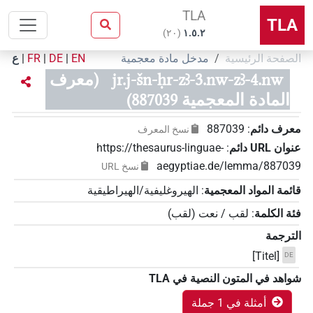
TLA
TLA
)
٢٠
(
۱.٥.٢
الصفحة الرئيسية
مدخل مادة معجمية
EN
|
DE
|
FR
|
ع
jr.j-šn-ḥr-zꜣ-3.nw-zꜣ-4.nw
(معرف
المادة المعجمية 887039)
معرف دائم
:
887039
نسخ المعرف
عنوان‏ ‏URL‏ دائم
:
https://thesaurus-linguae-
aegyptiae.de/lemma/887039
نسخ‏ ‏URL
قائمة المواد المعجمية
:
الهيروغليفية/الهيراطيقية
فئة الكلمة
:
لقب / نعت
(
لقب
)
الترجمة
[Titel]
DE
شواهد في المتون النصية في ‏TLA
أمثلة في 1 جملة