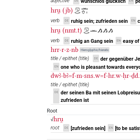
adjective
wunschlos glücklich
pe
DE
EN
𓉔𓂋𓏛𓀀
| 1×
(
1
)
hru̯ (jb)
V\ptcp.act.m.sg
𓉔𓂋𓏛𓄣𓏤
verb
ruhig sein; zufrieden sein
c
DE
EN
𓉔𓂋𓏛𓄣𓏤
| 1×
(
1
)
| 1×
V\ptcp.act.m.sg
V
hru̯ (nmt.t)
𓉔𓂋𓏛𓂻𓂻𓂻
𓉔𓂋𓏛𓇋𓇋𓏏𓆇𓆗
| 1×
(
1
)
V\rel.f.sg-ant
verb
ruhig an Gang sein
easy of
DE
EN
hrr-r-z-nb
Hieroglyphic/hieratic
𓉔𓂋𓏛𓏥
| 1×
(
1
)
V\rel.f.pl:stpr
title / epithet
(
title
)
der gegenüber Je
DE
𓉔𓂋𓏝𓄣𓏤
one who is pleasant towards every
EN
| 1×
(
1
)
V\res-3sg.m
dwꜣ-bꜣ=f-m-sns.w=f-hr.w-ḥr-ḏd
𓉔𓂋𓏭𓄣𓏤
| 1×
(
1
)
| 2×
title / epithet
(
title
)
V(infl. unedited)
der seinen Ba mit seinen Lobpreis
DE
𓉔𓂋𓏭𔏳𓄣𓏤𓄹
| 1×
(
1
)
V(infl. unedited)
zufrieden ist
Root
𓉔𓂋𓏮
| 1×
(
1
)
V\inf
hru̯
√
𓉔𓂋𓏮𓇋𓇋𓀁
root
[zufrieden sein]
[to be satis
DE
EN
| 1×
(
1
)
V\rel.m.sg:stpr