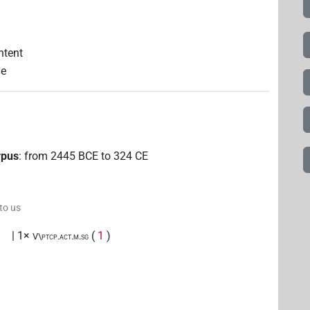
ntent
le
rpus
:
from
2445
BCE
to
324
CE
 to us
)
| 1×
(
1
)
V\ptcp.act.m.sg
(
1
)
ipfv.m.sg