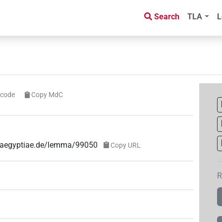
Search
TLA
L
icode
Copy MdC
e-aegyptiae.de/lemma/99050
Copy URL
R