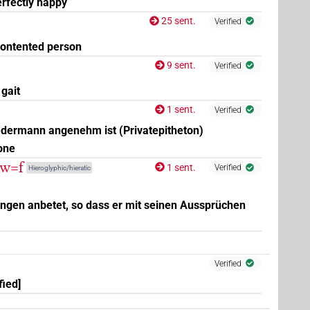
rfectly happy
25 sent.
Verified
ontented person
(
1
)
\res-2sg.m
9 sent.
Verified
 gait
1 sent.
Verified
dermann angenehm ist (Privatepitheton)
one
.w=f
1 sent.
Verified
Hieroglyphic/hieratic
(
1
,
2
)
V\tam.act
ungen anbetet, so dass er mit seinen Aussprüchen
Verified
fied]