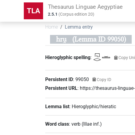
Thesaurus Linguae Aegyptiae
TLA
2.5.1
(
Corpus edition
20
)
Home
Lemma entry
hru̯
(Lemma ID 99050)
𓉔𓂋𓏛
Hieroglyphic spelling
:
Copy Un
Persistent ID
:
99050
Copy ID
Persistent URL
:
https://thesaurus-lingua
Lemma list
:
Hieroglyphic/hieratic
Word class
:
verb
(
IIIae inf.
)