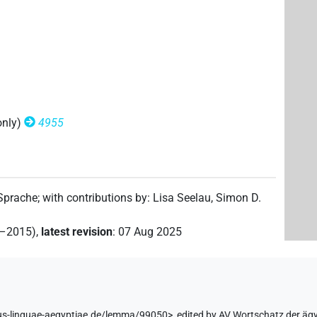
×
(
1
)
| 1×
(
1
)
V\res-3pl.m
V\res-3sg.f
only)
4955
 Sprache
;
with contributions by
:
Lisa Seelau
,
Simon D.
2–2015)
,
latest revision
:
07 Aug 2025
us-linguae-aegyptiae.de/lemma/99050>
,
edited by AV Wortschatz der äg