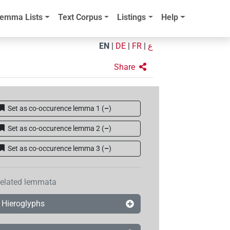
emma Lists
Text Corpus
Listings
Help
EN
|
DE
|
FR
|
ع
Share
Set as co-occurence lemma 1
(
–
)
Set as co-occurence lemma 2
(
–
)
Set as co-occurence lemma 3
(
–
)
elated lemmata
Hieroglyphs