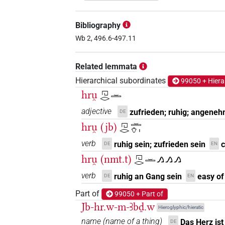
𓉔𓂋𓂋𓏏
| 1×
(
1
)
V~rel.ipfv.f.sg
Bibliography
𓉔𓂋𓂋𓏏𓏛
Wb 2, 496.6-497.11
| 1×
(
1
)
| 1×
V(infl. unedited)
V
𓉔𓂋𓂋𓏏𓏛𓏥
Related lemmata
| 1×
(
1
)
|
V(infl. unedited)
Hierarchical subordinates
99050 + Hiera
𓉔𓂋𓂋𓏏𓏥
| 2×
(
1
,
2
)
V~rel.ipfv.f.sg
hru̯
𓉔𓂋𓏛
𓉔𓂋𓂋𓏛
adjective
zufrieden; ruhig; angene
DE
| 1×
(
1
)
V~rel.ipfv.m.sg
hru̯ (jb)
𓉔𓂋𓏛𓄣𓏤
𓉔𓂋𓂋𓏥
| 1×
(
1
)
V~rel.ipfv.f.sg
verb
ruhig sein; zufrieden sein
c
DE
EN
hru̯ (nmt.t)
𓉔𓂋𓏛𓂻𓂻𓂻
𓉔𓂋𓂋𓏭𓏛
| 1×
(
1
V~ptcp.distr.act.m.sg
verb
ruhig an Gang sein
easy of
DE
EN
𓉔𓂋𓄣
| 1×
(
1
)
V\ptcp.act.m.sg
Part of
99050 + Part of
Jb-hr.w-m-Ꜣbḏ.w
𓉔𓂋𓄣𓏤
Hieroglyphic/hieratic
| 2×
(
1
,
2
)
| 1×
V(infl. unedited)
V
name
(
name of a thing
)
Das Herz ist
DE