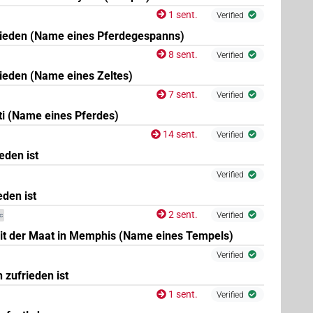
1 sent.
Verified
frieden (Name eines Pferdegespanns)
8 sent.
Verified
rieden (Name eines Zeltes)
(
1
,
2
)
r
7 sent.
Verified
ti (Name eines Pferdes)
14 sent.
Verified
(
1
)
cp.act.f.sg
eden ist
Verified
eden ist
2 sent.
Verified
c
it der Maat in Memphis (Name eines Tempels)
Verified
zufrieden ist
×
(
1
)
| 2×
(
1
,
2
)
| 1×
V\imp.sg
V\ptcp.act.m.sg
1 sent.
Verified