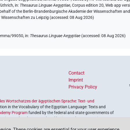
üthrich
,
in
:
Thesaurus Linguae Aegyptiae
,
Corpus edition 20, Web app versi
 behalf of the Berlin-Brandenburgische Akademie der Wissenschaften and 
)
r Wissenschaften zu Leipzig (accessed:
08 Aug 2026
)
/lemma/99050,
in
:
Thesaurus Linguae Aegyptiae
(
accessed
:
08 Aug 2026
)
Contact
Imprint
Privacy Policy
es Wortschatzes der ägyptischen Sprache: Text- und
ion in the Vocabulary of the Egyptian Language: Texts and
ademy Program
funded by the federal and state governments of
etrieve and explore our cultural heritage. The program is
nces and Humanities
.
evice. These cookies are essential for your user experience