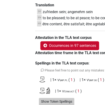
Translation
zufrieden sein; angenehm sein
DE
to be pleased; to be at peace; to be co
EN
être content, être satisfait; être agréab
FR
Attestation in the TLA text corpus
Occurrences in 97 sentences
Attestation time frame in the TLA text co
Spellings in the TLA text corpus
:
Please feel free to point out any mistakes
𓉔𓂋
| 1×
(
1
)
| 1×
(
1
V\imp.pl
V\imp.sg
𓉔𓂋𓀁
| 1×
(
1
)
V\tam.act
𓉔𓂋𓂋
Show Token Spellings
| 1×
(
1
)
| 1×
V\rel.m.sg
V~rel.