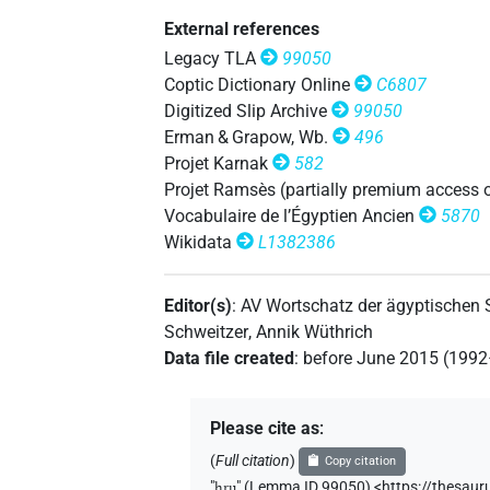
𓉔𓂋𓏮𓏛
| 1×
(
1
)
V\res-3pl.m
External references
𓉔𓂋𓏲𓏛
Legacy TLA
99050
| 2×
(
1
,
2
)
| 1
V\ptcp.act.m.sg
Coptic Dictionary Online
C6807
𓉔𓂋𓏲𓏛𓄣𓏤
Digitized Slip Archive
99050
| 1×
(
1
)
V\res-3pl.m
Erman & Grapow, Wb.
496
𓉔𓂋𓏲𓏥
Projet Karnak
582
| 1×
(
1
)
V\inf
Projet Ramsès (partially premium access 
𓉔𓂋𔏳𓄣𓏤𓀁
Vocabulaire de l’Égyptien Ancien
5870
| 1×
(
1
)
V\tam.act
Wikidata
L1382386
𓉔𓄿𓂋𓏏𓏛𓄣𓏤
| 1×
(
1
)
V\tam.act:stpr
Editor(s)
:
AV Wortschatz der ägyptischen
𓉔𓄿𓏹𓏹
| 1×
(
1
)
Schweitzer
,
Annik Wüthrich
V\res-3sg.m
Data file created
:
before June 2015 (199
𓎛𓂋𓄣𓏤
| 1×
(
1
)
V(infl. unedited)
Please cite as
:
(
Full citation
)
Copy citation
"
hru̯
"
(Lemma ID 99050) <https://thesaur