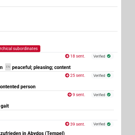
(
1
)
~rel.ipfv.f.sg
 2×
(
1
,
2
)
V~rel.ipfv.f.sg
rchical subordinates
18 sent.
Verified
hm
peaceful; pleasing; content
EN
25 sent.
Verified
ontented person
9 sent.
Verified
)
 gait
39 sent.
Verified
(
1
)
| 1×
(
1
)
| 1×
(
1
)
\imp.sg
V\ptcp.act.m.sg
V\tam.act
 zufrieden in Abydos (Tempel)