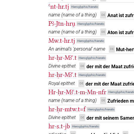
𓉔𓂋𓄿𓏛𓄣𓏤
Ꜥnt-hr.tj
| 1×
(
1
)
V\res-3pl.m
Hieroglyphic/hieratic
name
(
name of a thing
)
Anat ist zu
DE
𓉔𓂋𓅱𓏛𓄣𓏤
| 1×
(
1
)
V\res-3sg.m
Pꜣ-Jtn-hru̯
Hieroglyphic/hieratic
name
(
name of a thing
)
Aton ist zuf
𓉔𓂋𓇋𓇋
DE
| 1×
(
1
)
| 2×
V\inf
V\tam.act:stp
Mw.t-hr.tj
Hieroglyphic/hieratic
𓉔𓂋𓇋𓏮𓇋𓏛𓈖
An animal’s ‘personal’ name
| 1×
(
1
)
Mut-her
DE
V\rel.m.sg-ant:stpr
hr-ḥr-Mꜣꜥ.t
Hieroglyphic/hieratic
𓉔𓂋𓏏
| 1×
(
1
)
| 1×
V(infl. unedited)
V\pt
Divine epithet
der mit der Maat zufri
DE
hr-ḥr-Mꜣꜥ.t
𓉔𓂋𓏏𓏛
Hieroglyphic/hieratic
| 1×
(
1
)
V\inf
Royal epithet
der mit der Maat zufri
DE
𓉔𓂋𓏏𓏛𓄣𓏤
Hr-ḥr-Mꜣꜥ.t-m-Mn-nfr
| 1×
(
1
)
Hieroglyphic/hierati
V(infl. unedited)
name
(
name of a thing
)
Zufrieden m
DE
𓉔𓂋𓏏𓏛𓏥
| 1×
(
1
)
V\rel.f.pl:stpr
hr-ḥr-mtw.t=f
Hieroglyphic/hieratic
Divine epithet
der mit seinem Samen 
DE
𓉔𓂋𓏛
| 2×
(
1
,
2
)
| 1
V(infl. unedited)
hr-s.t-jb
Hieroglyphic/hieratic
(
1
)
| 1×
(
1
)
V\ptcp.act.m.sg
V\tam.act