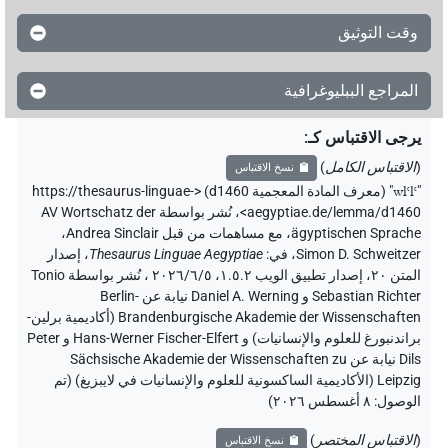
وقت التوثيق
المراجع الببليوغرافية
يرجى الاقتباس كـ
:
(
الاقتباس الكامل
)
نسخ الاقتباس
"
wlꜥlꜥ
"
(معرف المادة المعجمية d1460) <https://thesaurus-linguae-
aegyptiae.de/lemma/d1460>
،
نُشر بواسطة AV Wortschatz der
ägyptischen Sprache
،
مع مساهمات من قبل
Andrea Sinclair
،
Simon D. Schweitzer
،
في
:
Thesaurus Linguae Aegyptiae
،
إصدار
المتن ٢٠، إصدار تطبيق الويب ۱.٥.٢، ٢٠٢٦/٦/٥ ، نُشر بواسطة Tonio
Sebastian Richter و Daniel A. Werning نيابة عن Berlin-
Brandenburgische Akademie der Wissenschaften (أكاديمية برلين-
براندنبورغ للعلوم والإنسانيات) و Hans-Werner Fischer-Elfert و Peter
Dils نيابة عن Sächsische Akademie der Wissenschaften zu
Leipzig (الأكاديمية الساكسونية للعلوم والإنسانيات في لايبزيغ) (تم
الوصول:
٨ أغسطس ٢٠٢٦
)
(
الاقتباس المختصر
)
نسخ الاقتباس