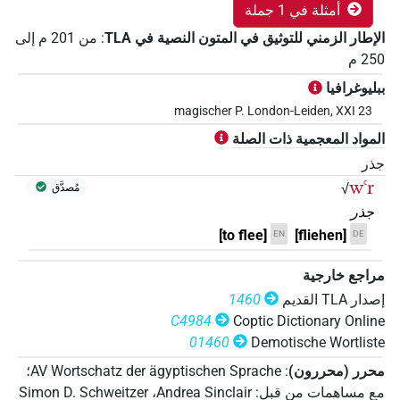
أمثلة في 1 جملة
الإطار الزمني للتوثيق في المتون النصية في ‏TLA
:
من
201
م
إلى
250
م
ببليوغرافيا
magischer P. London-Leiden, XXI 23
المواد المعجمية ذات الصلة
جذر
wꜥr
√
مُصدَّق
جذر
[to flee]
[fliehen]
EN
DE
مراجع خارجية
إصدار‏ ‏TLA‏ القديم
1460
C4984
Coptic Dictionary Online
01460
Demotische Wortliste
محرر (محررون)
:
AV Wortschatz der ägyptischen Sprache
؛
مع مساهمات من قبل
:
Andrea Sinclair
،
Simon D. Schweitzer