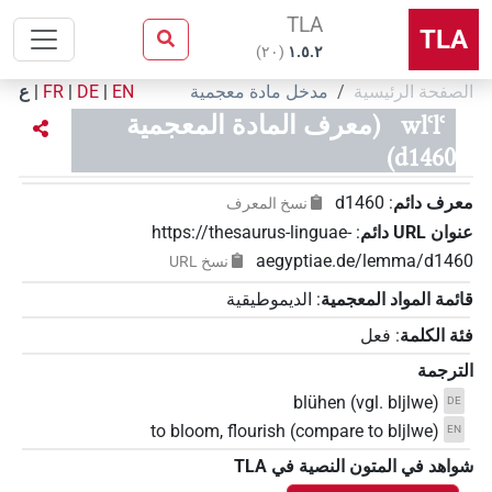
TLA
TLA
)
٢٠
(
۱.٥.٢
الصفحة الرئيسية
مدخل مادة معجمية
EN
|
DE
|
FR
|
ع
wlꜥlꜥ
(معرف المادة المعجمية
d1460)
معرف دائم
:
d1460
نسخ المعرف
عنوان‏ ‏URL‏ دائم
:
https://thesaurus-linguae-
aegyptiae.de/lemma/d1460
نسخ‏ ‏URL
قائمة المواد المعجمية
:
الديموطيقية
فئة الكلمة
:
فعل
الترجمة
blühen (vgl. bljlwe)
DE
to bloom, flourish (compare to bljlwe)
EN
شواهد في المتون النصية في ‏TLA