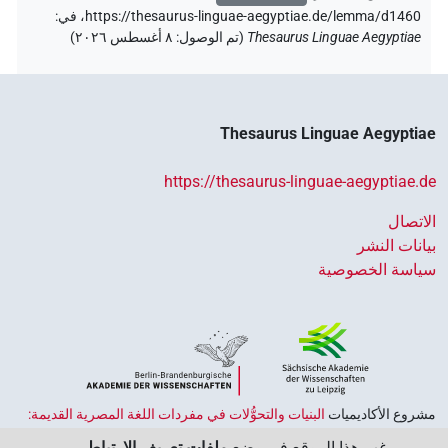
https://thesaurus-linguae-aegyptiae.de/lemma/d1460،
في
:
Thesaurus Linguae Aegyptiae
(
تم الوصول
:
٨ أغسطس ٢٠٢٦
)
Thesaurus Linguae Aegyptiae
https://thesaurus-linguae-aegyptiae.de
الاتصال
بيانات النشر
سياسة الخصوصية
مشروع الأكاديميات ‏
البنيات والتحوُّلات في مفردات اللغة المصرية القديمة:
حضارة النصوص والمعرفة في مصر القديمة
هو جزء من
برنامج الاكاديميات
يرغب هذا الموقع في وضع
ملفات تعريف الارتباط