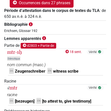
Occurrences dans 27 phrases
Période d’attestation dans le corpus de textes du TLA
:
de
650
av. n. è.
à
324
n. è.
Bibliographie
Erichsen, Glossar 192
Lemmes apparentés
Partie de
d2803 + Partie de
mtr-sẖ
18 sent.
Vérifié
Démotique
nom commun
(
masc.
)
Zeugenschreiber
witness scribe
DE
EN
Racine
mtr
√
Vérifié
racine
[bezeugen]
[to attest to, give testimony]
DE
EN