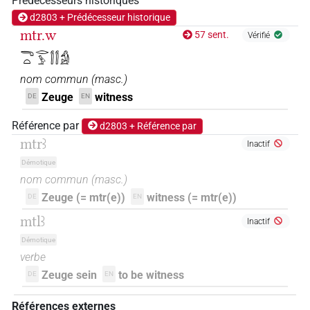
Prédécesseurs historiques
d2803 + Prédécesseur historique
mtr.w
57 sent.
Vérifié
𓂸𓏏𓂋𓅱𓂭𓂭𓀁
nom commun
(
masc.
)
Zeuge
witness
DE
EN
Référence par
d2803 + Référence par
mtrꜣ
Inactif
Démotique
nom commun
(
masc.
)
Zeuge (= mtr(e))
witness (= mtr(e))
DE
EN
mtlꜣ
Inactif
Démotique
verbe
Zeuge sein
to be witness
DE
EN
Références externes