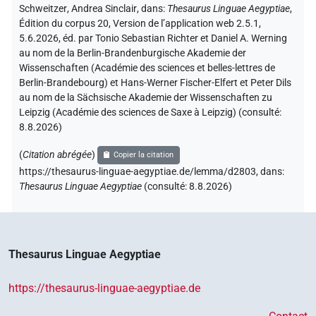
Schweitzer
,
Andrea Sinclair
,
dans
:
Thesaurus Linguae Aegyptiae
,
Édition du corpus 20, Version de l’application web 2.5.1,
5.6.2026, éd. par Tonio Sebastian Richter et Daniel A. Werning
au nom de la Berlin-Brandenburgische Akademie der
Wissenschaften (Académie des sciences et belles-lettres de
Berlin-Brandebourg) et Hans-Werner Fischer-Elfert et Peter Dils
au nom de la Sächsische Akademie der Wissenschaften zu
Leipzig (Académie des sciences de Saxe à Leipzig) (consulté:
8.8.2026
)
(
Citation abrégée
)
Copier la citation
https://thesaurus-linguae-aegyptiae.de/lemma/d2803,
dans
:
Thesaurus Linguae Aegyptiae
(
consulté
:
8.8.2026
)
Thesaurus Linguae Aegyptiae
https://thesaurus-linguae-aegyptiae.de