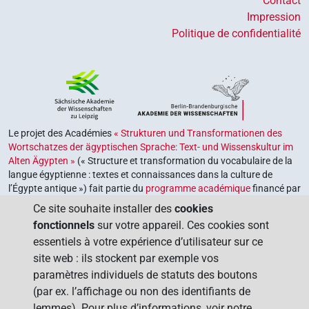
Contact
Impression
Politique de confidentialité
Le projet des Académies
« Strukturen und Transformationen des
Wortschatzes der ägyptischen Sprache: Text- und Wissenskultur im
Alten Ägypten »
(« Structure et transformation du vocabulaire de la
langue égyptienne : textes et connaissances dans la culture de
l’Égypte antique ») fait partie du
programme académique
financé par
le gouvernement fédéral et les gouvernements des Länder de la
Ce site souhaite installer des
cookies
République fédérale d’Allemagne, dont le but est de préserver,
fonctionnels
sur votre appareil. Ces cookies sont
retrouver et explorer notre héritage culturel. Le programme est
essentiels à votre expérience d’utilisateur sur ce
coordonné par l’
Union des académies allemandes des sciences et
site web : ils stockent par exemple vos
des lettres
.
paramètres individuels de statuts des boutons
(par ex. l’affichage ou non des identifiants de
lemmes). Pour plus d’informations, voir notre