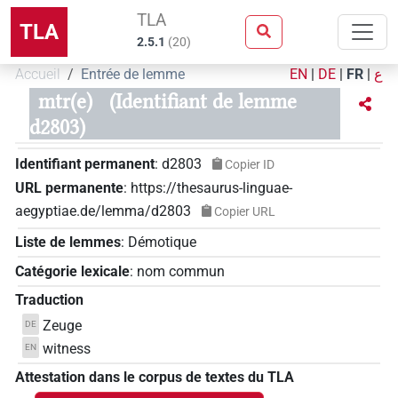
TLA
TLA
2.5.1
(
20
)
Accueil
Entrée de lemme
EN
|
DE
|
FR
|
ع
mtr(e)
(Identifiant de lemme
d2803)
Identifiant permanent
:
d2803
Copier ID
URL permanente
:
https://thesaurus-linguae-
aegyptiae.de/lemma/d2803
Copier URL
Liste de lemmes
:
Démotique
Catégorie lexicale
:
nom commun
Traduction
Zeuge
DE
witness
EN
Attestation dans le corpus de textes du TLA