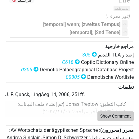
r.ı͗re
غير نشط
الديموطيقية
(غير معرف)
[temporal] wenn; [zweites Tempus]
DE
[temporal]; [2nd Tense]
EN
مراجع خارجية
305
إصدار‏ ‏TLA‏ القديم
C618
Coptic Dictionary Online
d305
Demotic Palaeographical Database Project
00305
Demotische Wortliste
تعليقات
J. F. Quack, LingAeg 14, 2006, 251ff.
:
تم إنشاء ملف البيانات
(
Jonas Treptow
:
كاتب التعليق
)
٢٠٢٣/١١/٠١
:
آخر مراجعة
،
٢٠٢٣/١١/٠١
Show Comment
؛
AV Wortschatz der ägyptischen Sprache
:
محرر (محررون)
Andrea Sinclair
،
Simon D. Schweitzer
:
مع مساهمات من قبل