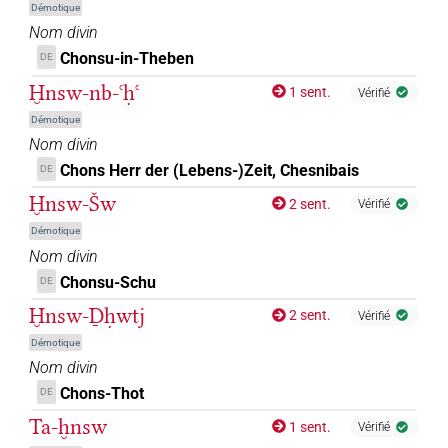
Démotique
Nom divin
Chonsu-in-Theben
DE
Ḫnsw-nb-ꜥḥꜥ
1 sent.
Vérifié
Démotique
Nom divin
Chons Herr der (Lebens-)Zeit, Chesnibais
DE
Ḫnsw-Šw
2 sent.
Vérifié
Démotique
Nom divin
Chonsu-Schu
DE
Ḫnsw-Ḏḥwtj
2 sent.
Vérifié
Démotique
Nom divin
Chons-Thot
DE
Ta-ḫnsw
1 sent.
Vérifié