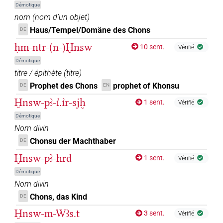
Démotique
nom
(
nom d’un objet
)
Haus/Tempel/Domäne des Chons
DE
ḥm-nṯr-(n-)Ḫnsw
10 sent.
Vérifié
Démotique
titre / épithète
(
titre
)
Prophet des Chons
prophet of Khonsu
DE
EN
Ḫnsw-pꜣ-ı͗.ı͗r-sjḫ
1 sent.
Vérifié
Démotique
Nom divin
Chonsu der Machthaber
DE
Ḫnsw-pꜣ-ẖrd
1 sent.
Vérifié
Démotique
Nom divin
Chons, das Kind
DE
Ḫnsw-m-Wꜣs.t
3 sent.
Vérifié