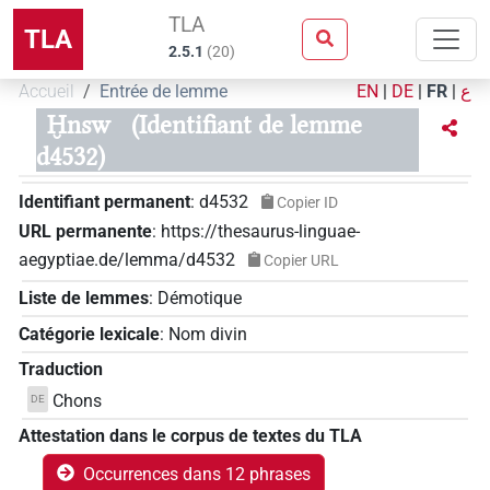
TLA
TLA
2.5.1
(
20
)
Accueil
Entrée de lemme
EN
|
DE
|
FR
|
ع
Ḫnsw
(Identifiant de lemme
d4532)
Identifiant permanent
:
d4532
Copier ID
URL permanente
:
https://thesaurus-linguae-
aegyptiae.de/lemma/d4532
Copier URL
Liste de lemmes
:
Démotique
Catégorie lexicale
:
Nom divin
Traduction
Chons
DE
Attestation dans le corpus de textes du TLA
Occurrences dans 12 phrases