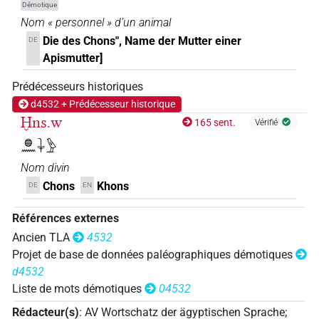
Démotique
Nom « personnel » d’un animal
Die des Chons", Name der Mutter einer
DE
Apismutter]
Prédécesseurs historiques
d4532 + Prédécesseur historique
Ḫns.w
165 sent.
Vérifié
𓐍𓈖𓇓𓅱
Nom divin
Chons
Khons
DE
EN
Références externes
Ancien TLA
4532
Projet de base de données paléographiques démotiques
d4532
Liste de mots démotiques
04532
Rédacteur(s)
:
AV Wortschatz der ägyptischen Sprache
;