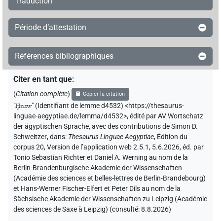
Traduction
Période d’attestation
Références bibliographiques
Citer en tant que
:
(
Citation complète
)
Copier la citation
"
Ḫnsw
"
(Identifiant de lemme d4532) <https://thesaurus-
linguae-aegyptiae.de/lemma/d4532>
,
édité par AV Wortschatz
der ägyptischen Sprache
,
avec des contributions de
Simon D.
Schweitzer
,
dans
:
Thesaurus Linguae Aegyptiae
,
Édition du
corpus 20, Version de l’application web 2.5.1, 5.6.2026, éd. par
Tonio Sebastian Richter et Daniel A. Werning au nom de la
Berlin-Brandenburgische Akademie der Wissenschaften
(Académie des sciences et belles-lettres de Berlin-Brandebourg)
et Hans-Werner Fischer-Elfert et Peter Dils au nom de la
Sächsische Akademie der Wissenschaften zu Leipzig (Académie
des sciences de Saxe à Leipzig) (consulté:
8.8.2026
)