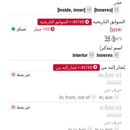
جذر
[inside, inner]
[Inneres]
EN
DE
السوابق التاريخية
d4768 + السوابق التاريخية
ẖnw
102 جمل
مُصدَّق
𓄚𓈖𓏌𓅱𓉐
اسم
(
مذكر
)
interior
Inneres
EN
DE
يُشار إليه من
d4768 + يُشار إليه من
m-ẖn(-n)
غير نشط
الديموطيقية
حرف جر
in; from, out of
in; aus
EN
DE
n-ẖn(-n)
غير نشط
الديموطيقية
حرف جر
in (= ẖn)
in (= ẖn)
EN
DE