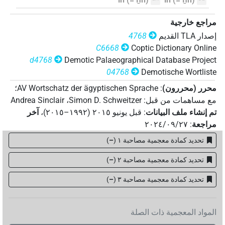
مراجع خارجية
إصدار‏ ‏TLA‏ القديم
4768
C6668
Coptic Dictionary Online
d4768
Demotic Palaeographical Database Project
04768
Demotische Wortliste
محرر (محررون)
:
AV Wortschatz der ägyptischen Sprache
؛
مع مساهمات من قبل
:
Simon D. Schweitzer
،
Andrea Sinclair
تم إنشاء ملف البيانات
:
قبل يونيو ۲۰۱٥ (۱۹۹۲–۲۰۱٥)
،
آخر
مراجعة
:
٢٠٢٤/٠٩/٢٧
تحديد كمادة معجمية مصاحبة ١
(
–
)
تحديد كمادة معجمية مصاحبة ٢
(
–
)
تحديد كمادة معجمية مصاحبة ۳
(
–
)
المواد المعجمية ذات الصلة