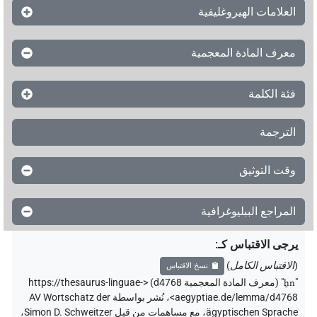
العلامات الهيروغليفية
معرف المادة المعجمية
فئة الكلمة
الترجمة
وقت التوثيق
المراجع الببليوغرافية
يرجى الاقتباس كـ
:
(
الاقتباس الكامل
)
نسخ الاقتباس
"
ẖn
"
(معرف المادة المعجمية d4768) <https://thesaurus-linguae-
aegyptiae.de/lemma/d4768>
،
نُشر بواسطة AV Wortschatz der
ägyptischen Sprache
،
مع مساهمات من قبل
Simon D. Schweitzer
،