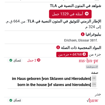
شواهد في المتون النصية في ‏TLA
أمثلة في 1329 جمل
الإطار الزمني للتوثيق في المتون النصية في ‏TLA
:
من
664
ق.م.
إلى
324
م
ببليوغرافيا
Erichsen, Glossar 381f.
المواد المعجمية ذات الصلة
جزء من
d4768 + جزء من
ms-ẖn-pr
2 جمل
مُصدَّق
الديموطيقية
صفة
im Haus geboren [von Sklaven und Hierodulen]
DE
born in the house [of slaves and hierodules]
EN
جذر
ẖnw
√
مُصدَّق