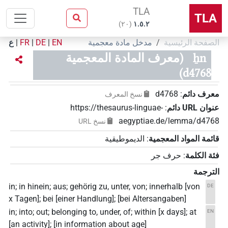
TLA
TLA
)
٢٠
(
۱.٥.٢
الصفحة الرئيسية
مدخل مادة معجمية
EN
|
DE
|
FR
|
ع
ẖn
(معرف المادة المعجمية
d4768)
معرف دائم
:
d4768
نسخ المعرف
عنوان‏ ‏URL‏ دائم
:
https://thesaurus-linguae-
aegyptiae.de/lemma/d4768
نسخ‏ ‏URL
قائمة المواد المعجمية
:
الديموطيقية
فئة الكلمة
:
حرف جر
الترجمة
in; in hinein; aus; gehörig zu, unter, von; innerhalb [von
DE
x Tagen]; bei [einer Handlung]; [bei Altersangaben]
in; into; out; belonging to, under, of; within [x days]; at
EN
[an activity]; [in information about age]