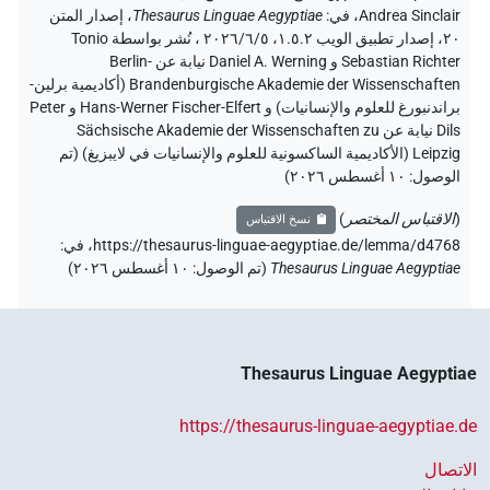
Andrea Sinclair
،
في
:
Thesaurus Linguae Aegyptiae
،
إصدار المتن
٢٠، إصدار تطبيق الويب ۱.٥.٢، ٢٠٢٦/٦/٥ ، نُشر بواسطة Tonio
Sebastian Richter و Daniel A. Werning نيابة عن Berlin-
Brandenburgische Akademie der Wissenschaften (أكاديمية برلين-
براندنبورغ للعلوم والإنسانيات) و Hans-Werner Fischer-Elfert و Peter
Dils نيابة عن Sächsische Akademie der Wissenschaften zu
Leipzig (الأكاديمية الساكسونية للعلوم والإنسانيات في لايبزيغ) (تم
الوصول:
١٠ أغسطس ٢٠٢٦
)
(
الاقتباس المختصر
)
نسخ الاقتباس
https://thesaurus-linguae-aegyptiae.de/lemma/d4768،
في
:
Thesaurus Linguae Aegyptiae
(
تم الوصول
:
١٠ أغسطس ٢٠٢٦
)
Thesaurus Linguae Aegyptiae
https://thesaurus-linguae-aegyptiae.de
الاتصال