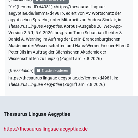
"
sꜣ.t
"
(Lemma-ID d4981) <https://thesaurus-linguae-
aegyptiae.de/lemma/d4981>
,
ediert von AV Wortschatz der
ägyptischen Sprache
,
unter Mitarbeit von
Andrea Sinclair
,
in
:
Thesaurus Linguae Aegyptiae
,
Korpus-Ausgabe 20, Web-App-
Version 2.5.1, 5.6.2026, hrsg. von Tonio Sebastian Richter &
Daniel A. Werning im Auftrag der Berlin-Brandenburgischen
Akademie der Wissenschaften und Hans-Werner Fischer-Elfert &
Peter Dils im Auftrag der Sächsischen Akademie der
Wissenschaften zu Leipzig (Zugriff am:
7.8.2026
)
(
Kurzzitation
)
Zitation kopieren
https://thesaurus-linguae-aegyptiae.de/lemma/d4981,
in
:
Thesaurus Linguae Aegyptiae
(
Zugriff am
:
7.8.2026
)
Thesaurus Linguae Aegyptiae
https://thesaurus-linguae-aegyptiae.de