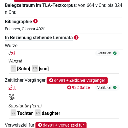
Belegzeitraum im TLA-Textkorpus
:
von
664
v.Chr.
bis
324
n.Chr.
Bibliographie
Erichsen, Glossar 402f.
In Beziehung stehende Lemmata
Wurzel
zꜣ
√
Verifiziert
Wurzel
[Sohn]
[son]
DE
EN
Zeitlicher Vorgänger
d4981 + Zeitlicher Vorgänger
zꜣ.t
932 Sätze
Verifiziert
𓅭𓏏
Substantiv
(
fem.
)
Tochter
daughter
DE
EN
Verweisziel für
d4981 + Verweisziel für