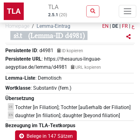
TLA
TLA
2.5.1
(
20
)
Homepage
Lemma-Eintrag
EN
|
DE
|
FR
|
ع
sꜣ.t
(Lemma-ID d4981)
Persistente ID
:
d4981
ID kopieren
Persistente URL
:
https://thesaurus-linguae-
aegyptiae.de/lemma/d4981
URL kopieren
Lemma-Liste
:
Demotisch
Wortklasse
:
Substantiv
(
fem.
)
Übersetzung
Tochter [in Filiation]; Tochter [außerhalb der Filiation]
DE
daughter [in filiation]; daughter [beyond filiation]
EN
Bezeugung im TLA-Textkorpus
Belege in 147 Sätzen