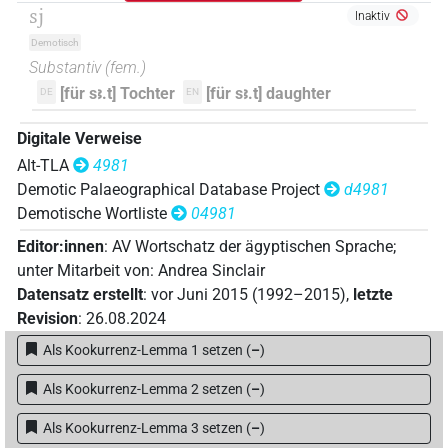
sj
Inaktiv
Demotisch
Substantiv
(
fem.
)
[für sꜣ.t] Tochter
[für sꜣ.t] daughter
DE
EN
Digitale Verweise
Alt-TLA
4981
Demotic Palaeographical Database Project
d4981
Demotische Wortliste
04981
Editor:innen
:
AV Wortschatz der ägyptischen Sprache
;
unter Mitarbeit von
:
Andrea Sinclair
Datensatz erstellt
:
vor Juni 2015 (1992–2015)
,
letzte
Revision
:
26.08.2024
Als Kookurrenz-Lemma 1 setzen
(
–
)
Als Kookurrenz-Lemma 2 setzen
(
–
)
Als Kookurrenz-Lemma 3 setzen
(
–
)