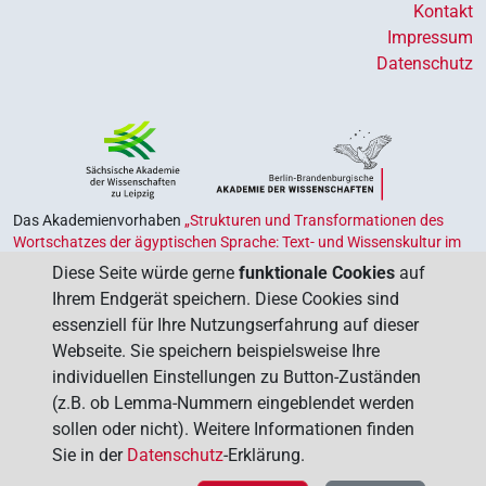
Kontakt
Impressum
Datenschutz
Das Akademienvorhaben
„Strukturen und Transformationen des
Wortschatzes der ägyptischen Sprache: Text- und Wissenskultur im
Alten Ägypten‟
ist Teil des von Bund und Ländern geförderten
Diese Seite würde gerne
funktionale Cookies
auf
Akademienprogramms
, das der Erhaltung, Sicherung und
Ihrem Endgerät speichern. Diese Cookies sind
Vergegenwärtigung unseres kulturellen Erbes dient. Koordiniert wird
essenziell für Ihre Nutzungserfahrung auf dieser
das Programm von der
Union der Deutschen Akademien der
Webseite. Sie speichern beispielsweise Ihre
Wissenschaften
.
individuellen Einstellungen zu Button-Zuständen
(z.B. ob Lemma-Nummern eingeblendet werden
sollen oder nicht). Weitere Informationen finden
Sie in der
Datenschutz
-Erklärung.